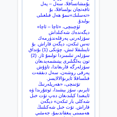
يۇمشاتساقلا، سەل – پەل
تاقەتچان بولساقلا، بۇ
«تەسلىك»نىمۇ ھەل قىلغىلى
بولىدۇ.
ئۈچىنچى، «ئاچا – ئاچا»
دېگەندەك شەكىلداش
سۆزلەرنى پەرقلەندۈرمەك
تەس ئىكەن، دېگەن قاراش. بۇ
تايىنلىقلا ئىش، چۈنكى (1) بۇنداق
سۆزلەر تىلىمىزدا تولىمۇ ئاز. (2)
تون بەلگىلىرى يېتىشمەيدىغان
سۆزلەرگە قارىغاندا، تاۋۇش
پەرقى روشەن، سەل دىققەت
قىلساقلا ئايرىۋالالايمىز.
تۆتىنچى، «ھەرپلەرنىڭ
ئايرىم، سۆز بېشىدا، ئوتتۇرىدا ۋە
ئايىغىدا كېلىدىغان دەپ تۆت خىل
شەكلى بار ئىكەن» دېگەن
قاراش. تۆت خىل شەكىلنىڭ
ھەممىنى يىغقاندىمۇ، جەمئىي