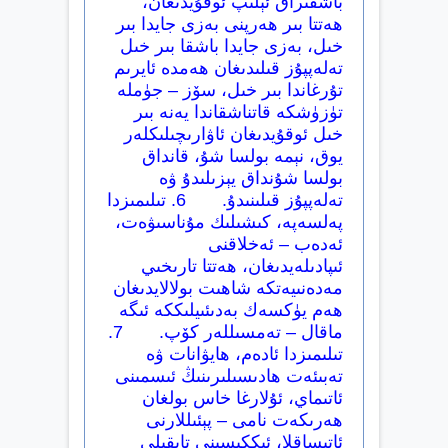
باشقىراق ئېلىپ ئوقۇيدىغان،
ھەتتا بىر ھەرپنى بەزى جايدا بىر
خىل، بەزى جايدا باشقا بىر خىل
تەلەپپۇز قىلىدىغان ھەمدە ئايرىم
تۇرغاندا بىر خىل، سۆز – جۈملە
تۈزۈشكە قاتناشقاندا يەنە بىر
خىل ئوقۇيدىغان ئاۋارىچىلىكلەر
يوق، نېمە بولسا شۇ، قانداق
بولسا شۇنداق يېزىلىدۇ ۋە
تەلەپپۇز قىلىنىدۇ. 6. تىلىمىزدا
پەلسەپە، كىشىلىك مۇناسىۋەت،
ئەدەب – ئەخلاقنى
ئىپادىلەيدىغان، ھەتتا تارىخىي
مەدەنىيەتكە شاھىت بولالايدىغان
ھەم يۈكسەك بەدىئىيلىككە ئىگە
ماقال – تەمسىللەر كۆپ. 7.
تىلىمىزدا ئادەم، ھايۋانات ۋە
تەبىئەت ھادىسىلىرىنىڭ ئىسمىنى
ئاتىماي، ئۇلارغا خاس بولغان
ھەرىكەت نامى – پېئىللارنى
ئاتىساقلا، ئىككىسىنى تاپقىلى