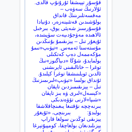
قۇسۇر تېپىشقا ئۇرۇنۇپ قالدى.
ئۇلارنىڭ سەۋەب –
مەقسەتلىرىنىڭ قانداق
بولۇشىدىن قەتئىينەزەر، دۇنيادا
قۇسۇرسىز شەيئى يوق، بىرخىل
ئالاھىدە مەۋجۇدىيەت سۈپىتىدە،
ئۇيغۇر تىل – يېزىقىمۇ بۇنىڭدىن
مۇستەسنا ئەمەس. »تېۋىپ«نىمۇ
مۇكەممەل دەپ كەتكىلى
بولمايدۇ، شۇڭا «دىياگنوز»نىڭ
توغرا – خاتالىقىنى ئايرىشنى
ئالدىن ئويلىنىشقا توغرا كېلىدۇ.
ئۇنداق بولسا «تېۋىپ»لىرىمىزنىڭ
تىل – يېزىقىمىزدىن تاپقان
«كېسەل»لىرى ۋە بىز تاپقان
«شىپا»لارنى تۆۋەندىكى
بىرنەچچە نۇقتىغا يىغىنچاقلاشقا
بولىدۇ: بىرىنچى، «ئۇيغۇر
يېزىقى ئوڭدىن سولغا قاراپ
يېزىلىدىغان بولغاچقا، كومپيۇتېرغا
كىرگۈزۈش، سان – رەقەملەر