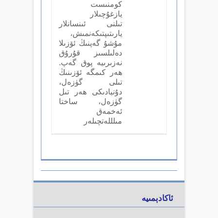
كومنىست
يازغۇچىلار
تىلنى ئىنسانلار
يارىتىپتىكەنمىش،
مۇشۇ گەپنىڭ ئۆزىلا
دەلىلسىز قۇرۇق
نەزىرىيە پوق گەپ.
ھەر كىمگە ئۆزىنىڭ
تىلى گۈزەل،
دۇنيادىكى ھەر تىل
گۈزەل، ساختا
ئەخمەق
مىلللەتچىلەر
ئاكادېمىيە