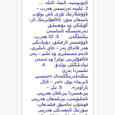
ئاپتونومىيە، ئامما، ئائىلە ….
2. ئېلىپبە تەرتىپىمىز ھەرپ –
تاۋۇشلارنىڭ ئۆزى باش بولۇپ
ياسىغان سۆز- ئاتالغۇلىرىنىڭ ئاز-
كۆپلىكى ۋە مۇھىملىق
دەرىجىسىگە ئاساسەن
بېكىتىلگەن. 3. 32 ھەرپ،
تاۋۇشىمىز ئارقىلىق، دۇنيادىكى
ھەر قانداق يەر – جاي ناملىرى،
ئادەم ئىسىملىرى ۋە ئىلىم – پەن
ئاتالغۇلىرىنى توغرا ۋە ئەينەن
ئىپادىلىگىلى بولىدۇ. 4.
تىلىمىزدا بەزى
مىللەتلەرنىڭكىدەك «جىنسىي
ئايرىما» يوق، «ئەر – ئايال
باراۋەر». 5. تىل –
يېزىقىمىزدا يېزىلغان ھەرپنى
تاشلىۋېتىپ، يېزىلمىغان ھەرپنى
قوشۇپ تەلەپپۇز قىلىدىغان،
سۆزنىڭ ئايىغىدىكى ھەرپنى