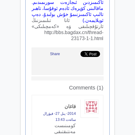
ئاكىمىزدىن ئىجازەت سورىمىدىم.
ماقالىنى كۆپرەك ئادەم ئوقۇسا، تاھىر
تالىپ ئاكىمىزنىمۇ خۇش بولىدۇ، دەپ
ئويلايمەن.)
ئانا تىلىمىزنىڭ
ئارتۇقچىلىقى ۋە «كەمچىلىكى»
http://bbs.bagdax.cn/thread-
23173-1-1.html
Share
Comments (1)
قاغان
2014- يىل 27- فېۋرال
سائەت 13:43
كومىنىست
مەنتىقتىقى