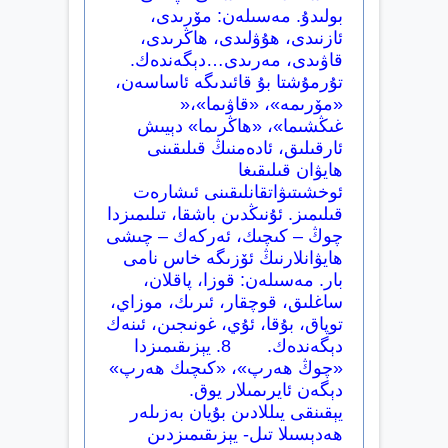
بولىدۇ. مەسىلەن: مۆرىدى،
ئازنىدى، ھۇۋلىدى، ھاڭرىدى،
قاۋىدى، مەرىدى…دېگەندەك.
تۇرمۇشتا بۇ قائىدىگە ئاساسەن،
«مۆرىمە»، «قاۋىما»،«
غىڭشىما»، «ھاڭرىما» دېيىش
ئارقىلىق، ئادەمنىڭ قىلىقىنى
ھايۋان قىلىقىغا
ئوخشىتىۋاتقانلىقىنى ئىشارەت
قىلىمىز. ئۇنىڭدىن باشقا، تىلىمىزدا
چوڭ – كىچىك، ئەركەك – چىشى
ھايۋانلارنىڭ ئۆزىگە خاس نامى
بار. مەسىلەن: قوزا، پاقلان،
ساغلىق، قوچقار، ئىرىك، موزاي،
توپاق، بۇقا، ئۇي، غونىجىن، ئىنەك
دېگەندەك. 8. يېزىقىمىزدا
«چوڭ ھەرپ»، «كىچىك ھەرپ»
دېگەن ئايرىمىلار يوق.
يېقىنقى يىللادىن بۇيان بەزىلەر
ھەدېسىلا تىل- يېزىقىمىزدىن