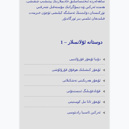
ساھەلەردە ئىختىساسلىق خادىملارنىڭ يېتىشىپ چىقىشى،
ھەمدە ئەركىن ۋە دېمۇگراتىك مۇستەقىل شەرقىي
تۈركىستان دۆلىتىنىڭ ئەسلىگە كېلىشى ئۈچۈن خىزمەت
قىلىدىغان ئىلمىي بىر ئورگاندۇر.
دوستانە ئۇلانمىلار – 1
دۇنيا ئۇيغۇر قۇرۇلتىيى
ئۇيغۇر كىشىلىك ھوقۇق قۇرۇلۇشى
ئۇيغۇر ھەرىكىتى تەشكىلاتى
قۇتادغۇبىلىگ ئىنستىتۇتى
ئۇيغۇر ئانا تىل كومىتېتى
ئەركىن ئاسىيا رادىئوسى