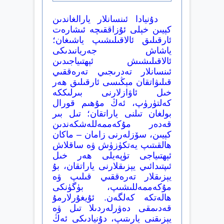
دۇنيادا ئىنسانلار يارالغاندىن
كېيىن خېلى ئۇزاققىچە ئىشارەت
ئارقىلىق ئالاقىلىشىپ ياشىغان؛
ياشاش جەريانىدىكى
ئالاقىلىشىش ئېھتىياجىدىن
ئىنسانلار تەدرىجىي تەرەققىي
قىلىۋاتقان مېڭىسى ئارقىلىق ھەر
خىل ئاۋازلارنى بىرلىككە
كەلتۈرۈپ، ئەڭ مۇھىم قورال
بولغان تىلنى ياراتقان؛ تىل بىر
قەدەر مۇكەممەللەشكەندىن
كېيىن، سۆزلەرنى زامان – ماكان
ھالقىتىپ يەتكۈزۈش ۋە ساقلاش
ئېھتىياجى تۈپەيلى ھەر خىل
ئىپتىدائىي يېزىقلارنى ياراتقان، بۇ
يېزىقلار تەرەققىي قىلىپ ۋە
مۇكەممەللىشىپ، بۈگۈنكى
ھالەتكە كەلگەن. ئۇيغۇرلارمۇ
قەدىمقى دەۋرلەردىلا تىل ۋە
يېزىقنى يارىتىپ، دۇنيادىكى ئەڭ