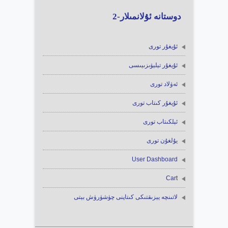
دوستانە ئۇلانمىلار-2
ئۇيغۇر تورى
ئۇيغۇر تېلېۋىزىيىسى
ئەۋلاد تورى
ئۇيغۇر كىتاب تورى
ئېلكىتاب تورى
يۇلغۇن تورى
User Dashboard
Cart
لاتىنچە يېزىقتىكى كىتاپنى چۈشۈرۈش بېتى