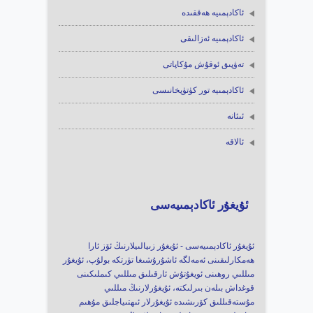
ئاكادېمىيە ھەققىدە
ئاكادېمىيە ئەزالىقى
تەۋپىق ئوقۇش مۇكاپاتى
ئاكادېمىيە تور كۈتۈپخانىسى
ئىئانە
ئالاقە
ئۇيغۇر ئاكادېمىيەسى
ئۇيغۇر ئاكادېمىيەسى - ئۇيغۇر زىيالىيلارنىڭ ئۆز ئارا
ھەمكارلىقىنى ئەمەلگە ئاشۇرۇشىغا تۈرتكە بولۇپ، ئۇيغۇر
مىللىي روھىنى ئويغۇتۇش ئارقىلىق مىللىي كىملىكىنى
قوغداش بىلەن بىرلىكتە، ئۇيغۇرلارنىڭ مىللىي
مۇستەقىللىق كۆرىشىدە ئۇيغۇرلار ئىھتىياجلىق مۇھىم