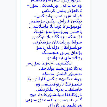
ۋە چەت ئەل يېزىقىدىكى سۆز –
ئاتالغۇلار بىلەن ئارىلاش
قوللىنىش بىئەپ بولىدىكەن»
دېگەن قاراش. لېكىن يېزىقىمىز
كومپيۇتېرغا ئوبدانلا ماسلاشتى،
ياخشى يۈرۈشىۋاتىدۇ، ئۇنىڭ
ئۈستىگە بىزنىڭكىدەك ئوڭدىن
سولغا يېزىلىدىغان يېزىقلارنى
قوللىنىۋاتقان دۆلەتلەردىمۇ
بۇنداق يېزىق ھېچنىمىگە
پۇتلاشماي ئېقىۋاتىدۇ.
ئىككىنچى، «بەزى سۆزلەر
بەكلا ئەۋرىشىم بولغاچقا،
تەلەپپۇز قىلىش تەسكە
چۈشىدىكەن» دېگەن قاراش. بۇ
تىلىمىزنىڭ ئارتۇقچىلىقى ۋە
خاسلىقى. بەزى تىللاردىكى
نازۇكلىققا سېلىشتۇرغاندا، ھېچ
گەپ ئەمەس. پەقەت ئۆزىمىزنى
ۋە تىلىمىزنى ئازراق