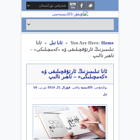
Home
You Are Here:
ئانا تىل
ئانا
»
»
تىلىمىزنىڭ ئارتۇقچىلىقى ۋە «كەمچىلىكى» –
تاھىر تالىپ
ئانا تىلىمىزنىڭ ئارتۇقچىلىقى ۋە
«كەمچىلىكى» – تاھىر تالىپ
يوللىغۇچى:
ئاكادېمىيە
ۋاقتى:
فېۋرال 21, 2014
ئورنى:
ئانا
تىل