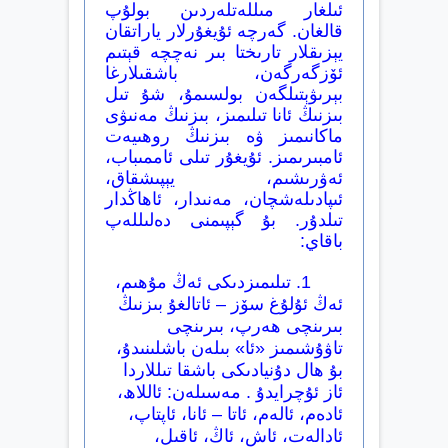
ئىلغار مىللەتلەردىن بولۇپ
قالغان. گەرچە ئۇيغۇرلار ياراتقان
يېزىقلار تارىختا بىر نەچچە قېتىم
ئۆزگەرگەن، باشقىلارغا
بېرىۋېتىلگەن بولسىمۇ، شۇ تىل
بىزنىڭ ئانا تىلىمىز، بىزنىڭ مەنىۋى
ماكانىمىز ۋە بىزنىڭ روھىيەت
ئامبىرىمىز. ئۇيغۇر تىلى ئاممىباب،
ئەۋرىشىم، يېپىشقاق،
ئىپادىلەشچان، مەنىدار، ئاھاڭدار
تىلدۇر. بۇ گېپىمنى دەلىللەپ
باقاي:
1. تىلىمىزدىكى ئەڭ مۇھىم،
ئەڭ ئۇلۇغ سۆز – ئاتالغۇ بىزنىڭ
بىرىنچى ھەرپ، بىرىنچى
تاۋۇشىمىز «ئا» بىلەن باشلىنىدۇ،
بۇ ھال دۇنيادىكى باشقا تىللاردا
ئاز ئۇچرايدۇ . مەسىلەن: ئاللاھ،
ئادەم، ئالەم، ئاتا – ئانا، ئاپتاپ،
ئادالەت، ئاش، ئاڭ، ئاقىل،