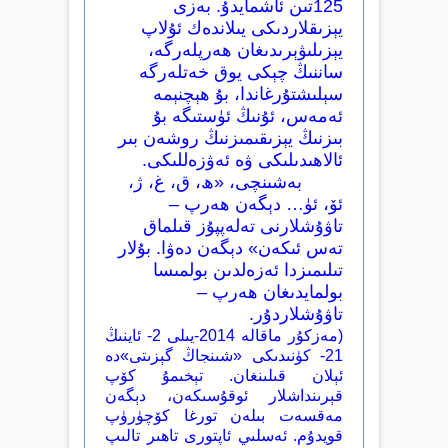
125تىن ئاشمايدۇ. بەزى
يېزىقلاردىكى يىلاندەك ئۇلاپ
يېزىلىۋېرىدىغان ھەرپلەرگە،
ساننىڭ چېكى يوق خەتلەرگە
سېلىشتۇرغاندا، بۇ ھېچنېمە
ئەمەس، ئۇنىڭ ئۈستىگە بۇ
بىزنىڭ يېزىقىمىزنىڭ روشەن بىر
ئالاھىدىلىكى ۋە ئەۋزەللىكى.
بەشىنچى، «ھ، ق، غ، ژ،
ئۆ، ئۈ… دېگەن ھەرپ –
تاۋۇشلارنى تەلەپپۇز قىلماق
تەس ئىكەن» دېگەن دەۋا. بۇلار
تىلىمىزدا ئەزەلدىن بولمىسا
بولمايدىغان ھەرپ –
تاۋۇشلاردۇر.
(مەزكۇر ماقالە 2014-يىلى 2- ئاينىڭ
21- كۈنىدىكى «شىنجاڭ گېزىتى»دە
ئېلان قىلىنغان. تېخىمۇ كۆپ
قېرىنداشلار ئوقۇسىكەن، دېگەن
مەقسەت بىلەن تورغا كۆچۈرۈپ
قويدۇم. ئەسلىي ئاپتورى تاھىر تالىپ