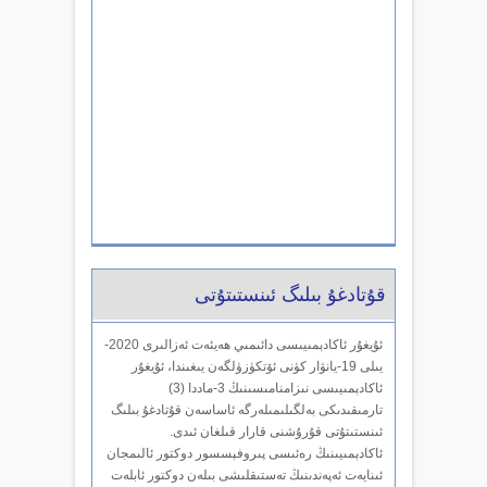
قۇتادغۇ بىلىگ ئىنستىتۇتى
ئۇيغۇر ئاكادېمىيىسى دائىمىي ھەيئەت ئەزالىرى 2020-
يىلى 19-يانۋار كۈنى ئۆتكۈزۈلگەن يىغىندا، ئۇيغۇر
ئاكادېمىيىسى نىزامنامىسىنىڭ 3-ماددا (3)
تارمىقىدىكى بەلگىلىمىلەرگە ئاساسەن قۇتادغۇ بىلىگ
ئىنستىتۇتى قۇرۇشنى قارار قىلغان ئىدى.
ئاكادېمىيىنىڭ رەئىسى پىروفېسسور دوكتور ئالىمجان
ئىنايەت ئەپەندىنىڭ تەستىقلىشى بىلەن دوكتور ئابلەت