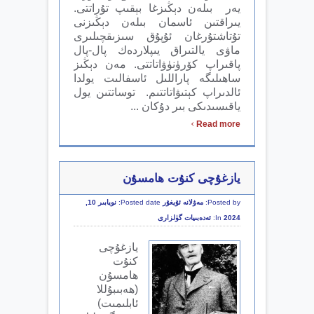
يەر بىلەن دېڭىزغا بېقىپ تۇراتتى.
يىراقتىن ئاسمان بىلەن دېڭىزنى
تۇتاشتۇرغان ئۇپۇق سىزىقچىلىرى
ماۋى يالتىراق يىپلاردەك پال-پال
پاقىراپ كۆرۈنۈۋاتاتتى. مەن دېڭىز
ساھىلىگە پاراللىل ئاسفالىت يولدا
ئالدىراپ كېتىۋاتاتتىم. توساتتىن يول
ياقىسىدىكى بىر دۇكان ...
›
Read more
يازغۇچى كنۇت ھامسۇن
Posted by:
مەۋلانە ئۇيغۇر
Posted date:
نويابىر 10,
2024
In:
ئەدەبىيات گۈلزارى
يازغۇچى
كنۇت
ھامسۇن
(ھەبىبۇللا
ئابلىمىت)