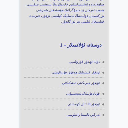
ساھەلەردە ئىختىساسلىق خادىملارنىڭ يېتىشىپ چىقىشى،
ھەمدە ئەركىن ۋە دېمۇگراتىك مۇستەقىل شەرقىي
تۈركىستان دۆلىتىنىڭ ئەسلىگە كېلىشى ئۈچۈن خىزمەت
قىلىدىغان ئىلمىي بىر ئورگاندۇر.
دوستانە ئۇلانمىلار – 1
دۇنيا ئۇيغۇر قۇرۇلتىيى
ئۇيغۇر كىشىلىك ھوقۇق قۇرۇلۇشى
ئۇيغۇر ھەرىكىتى تەشكىلاتى
قۇتادغۇبىلىگ ئىنستىتۇتى
ئۇيغۇر ئانا تىل كومىتېتى
ئەركىن ئاسىيا رادىئوسى