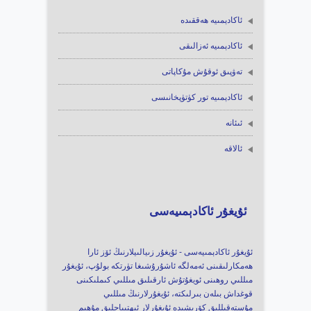
ئاكادېمىيە ھەققىدە
ئاكادېمىيە ئەزالىقى
تەۋپىق ئوقۇش مۇكاپاتى
ئاكادېمىيە تور كۈتۈپخانىسى
ئىئانە
ئالاقە
ئۇيغۇر ئاكادېمىيەسى
ئۇيغۇر ئاكادېمىيەسى - ئۇيغۇر زىيالىيلارنىڭ ئۆز ئارا
ھەمكارلىقىنى ئەمەلگە ئاشۇرۇشىغا تۈرتكە بولۇپ، ئۇيغۇر
مىللىي روھىنى ئويغۇتۇش ئارقىلىق مىللىي كىملىكىنى
قوغداش بىلەن بىرلىكتە، ئۇيغۇرلارنىڭ مىللىي
مۇستەقىللىق كۆرىشىدە ئۇيغۇرلار ئىھتىياجلىق مۇھىم