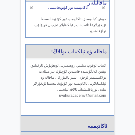
ماقالىلەر
※
ئاكادېمىيە تور كۈتۈپخانىسى
※
خوش كېلىپسىز، ئاكادېمىيە تور كۈتۈپخانىسىغا
ئۇيغۇرلارغا ئائىت نادىر ئېلكىتابلار ئىزچىل قويۇلۇپ
تولۇقلىنىدۇ.
ماقالە ۋە ئېلكىتاب يوللاڭ!
كىتاب ئوقۇپ مىللىي روھىمىزنى ئويغۇتۇش ئارقىلىق،
يېقىن كەلگۈسىدە قايتىدىن كۈچلۈك بىر مىللەت
بولالىشىمىز ئۈچۈن، سىز ياقتۇرغان ماقالە ۋە
ئېلكىتابلارنى ئاكادېمىيە تور كۈتۈپخانىسىدا ئۇيغۇرلار
بىلەن ئورتاقلىشىڭ. ئالاقە ئېلخېتى:
uyghuracademy@gmail.com
ئاكادېمىيە