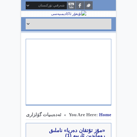
Home
You Are Here:
ئەدەبىيات گۈلزارى
»
«مۇز تۇتقان دەريا» ناملىق
روماندىن ئارىيە (1)