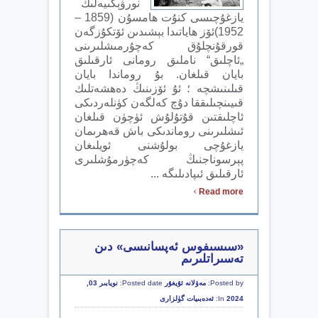
نورۋېگىيەلىك
يازغۇچىسى كنۇت ھامسۇن (1859 –
1952)ئۆز ھاياتىدا بېشىدىن ئۆتكۇزگەن
قورقۇنچلۇق كەچۇرمىشلىرىنى
„ئاچلىق“ ناملىق رومانى ئارقىلىق
بايان قىلغان. بۇ روماندا بايان
قىلىنىشچە ؛ ئۇ ئۆزىنىڭ دەھشەتلىك
قىيىنچىلىققا دۇچ كەلگەن كۈنلەردىكى
ئاچلىقتىن قۇتۇلۇش ئۈچۈن قىلغان
ئىشلىرىنى روماندىكى باش قەھرىمان
يازغۇچى بولۇشنى ئويلىغان
پېرسوناجنىڭ كەچۈرمۇشلىرى
ئارقىلىق ئىپادىلىگە ...
›
Read more
«سىسىفوس ئەپسانىسى» دىن
تەسىراتلىرىم
Posted by:
مەۋلانە ئۇيغۇر
Posted date:
نويابىر 03,
2024
In:
ئەدەبىيات گۈلزارى