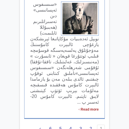
«سىسىفوس
ئەپسانىسى»
دىن
تەسىراتلىرىم
(ھەبىبۇللا
ئابلىمىت)
نوبېل ئەدەبىيات مۇكاپاتىغا ئېرىشكەن
يازغۇچى ئالبېرت كامۇسنىڭ
مەۋجۇتلۇق پەلسەپەسىگە قوسۇمچە
قىلىپ ئوتتۇرغا قويغان « ئابسۇرت »
(مەنىسىزلىك، غەلىتىلىك، تاققا-تۇققا)
ئۇقۇمى شەرھلەنگەن «سىسىفوس
ئەپسانىسى»ناملىق كىتابنى ئوقۇپ
چىقتىم. ئالدى بىلەن مەن بۇ يازمامدا
ئالبېرت كامۇس ھەققىدە قىسقىچە
مەلۇمات بېرىپ ئۆتۈپ كېتىشنى
لايىق تاپتىم. ئالبېرت كامۇس 20-
ئەسىر پ ...
›
Read more
›
6
5
4
3
2
1