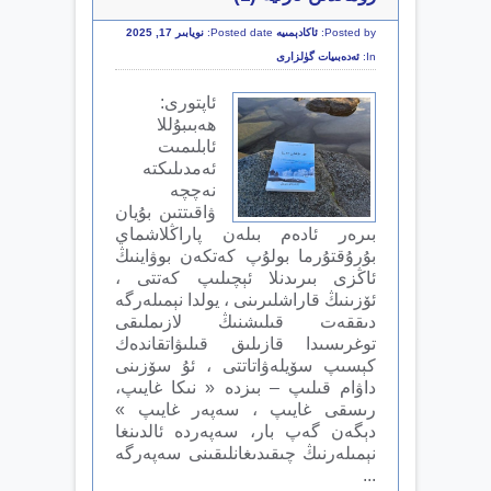
Posted by:
ئاكادېمىيە
Posted date:
نويابىر 17, 2025
In:
ئەدەبىيات گۈلزارى
ئاپتورى:
ھەبىبۇللا
ئابلىمىت
ئەمدىلىكتە
نەچچە
ۋاقىتتىن بۇيان
بىرەر ئادەم بىلەن پاراڭلاشماي
بۇرۇقتۇرما بولۇپ كەتكەن بوۋاينىڭ
ئاڭزى بىرىدنلا ئېچىلىپ كەتتى ،
ئۆزىنىڭ قاراشلىرىنى ، يولدا نېمىلەرگە
دىققەت قىلىشنىڭ لازىملىقى
توغرىسىدا قازىلىق قىلىۋاتقاندەك
كېسىپ سۆيلەۋاتاتتى ، ئۇ سۆزىنى
داۋام قىلىپ – بىزدە « نىكا غايىپ،
رىسقى غايىپ ، سەپەر غايىپ »
دېگەن گەپ بار، سەپەردە ئالدىنغا
نېمىلەرنىڭ چىقىدىغانلىقىنى سەپەرگە
...