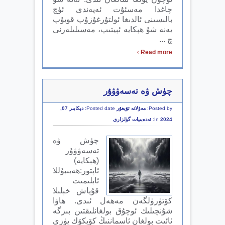
چاغدا مەسئۇت ئەپەندى ئۈچ
بالىسىنى ئالدىغا ئولتۇرغۇزۇپ قويۇپ
يەنە شۇ ھېكايە ئېيتىپ، مەسىلىلەرنى
چ ...
›
Read more
چۈش ۋە تەسەۋۋۇر
Posted by:
مەۋلانە ئۇيغۇر
Posted date:
دېكابىر 07,
2024
In:
ئەدەبىيات گۈلزارى
چۈش ۋە
تەسەۋۋۇر
(ھېكايە)
ئاپتور:ھەبىبۇللا
ئابلىمىت
قۇياش خېلىلا
كۆتۈرۈلگەن مەھەل ئىدى. ھاۋا
شۇنچىلىك ئوچۇق بولغانلىقتىن بىزگە
ئائىت بولغان ئاسماننىڭ كۆپكۆك يۈزى