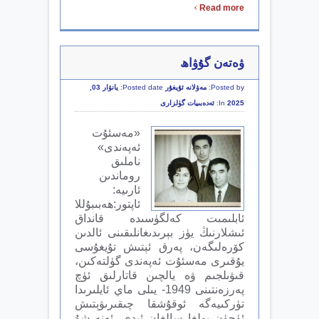
›
Read more
ۋەتەن گۇۋاھ
Posted by:
مەۋلانە ئۇيغۇر
Posted date:
يانۋار 03,
2025
In:
ئەدەبىيات گۈلزارى
«مەسئۇت
ئەپەندى»
ناملىق
روماندىن
ئارىيە:
ئاپتور:ھەبىبۇللا
ئابلىمىت كەلگۈسىدە قانداق
ئىشلارنىڭ يۈز بېرىدىغانلىقىنى ئالدىن
كۆرەلىگەن، پەرق ئېتىش تۇيغۇسى
يۇقىرى مەسئۇت ئەپەندى گۈلتەكىن،
قىۋىلجىم ۋە يالچىن قاتارلىق ئۈچ
پەرزەنتىنى 1949- يىلى ماي ئايلىرىدا
تۈركىيەگە ئوقۇشقا چىقىرىۋېتىش
ئۈچۈن يولغا سالغان ئىدى. ئەنە شۇ