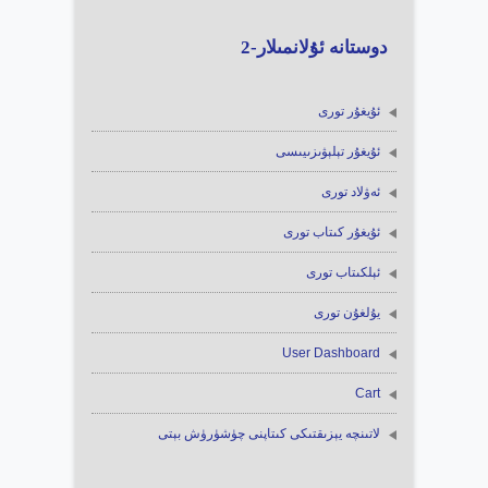
دوستانە ئۇلانمىلار-2
ئۇيغۇر تورى
ئۇيغۇر تېلېۋىزىيىسى
ئەۋلاد تورى
ئۇيغۇر كىتاب تورى
ئېلكىتاب تورى
يۇلغۇن تورى
User Dashboard
Cart
لاتىنچە يېزىقتىكى كىتاپنى چۈشۈرۈش بېتى