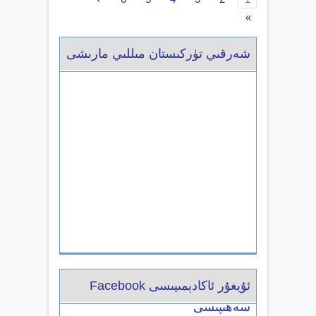
»
شەرقىي تۈركىستان مىللىي مارىشى
ئۇيغۇر ئاكادېمىيىسى Facebook
سەھىپىسى