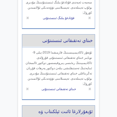
سەمەت ئەپەندى قۇتادغۇ بىلىگ ئىنستىتۇتىنىڭ مۇدىرى
بولۇپ تەيىنلەندى. تەپسىلاتىنى تۆۋەندىكى ئۇلانمىدىن
كۆرۈڭ:
※
قۇتادغۇ بىلىگ ئىنستىتۇتى
※
خىتاي تەتقىقاتى ئىنستىتۇتى
ئۇيغۇر ئاكادېمىيىسىنىڭ قارمىقىدا 2019-يىلى 9-
نويابىر خىتاي تەتقىقاتى ئىنستىتۇتى قۇرۇلدى.
ئاكادېمىيىنىڭ رەئىسى پىروفېسسور دوكتور ئالىمجان
ئىنايەتنىڭ تەستىقلىشى بىلەن دوكتور پەرھات قۇربان
تەڭرىتاغلى خىتاي تەتقىقاتى ئىنستىتۇتىنىڭ مۇدىرى
بولۇپ تەيىنلەندى. تەپسىلاتىنى تۆۋەندىكى ئۇلانمىدىن
كۆرۈڭ:
※
خىتاي تەتقىقاتى ئىنستىتۇتى
※
ئۇيغۇرلارغا ئائىت ئېلكىتاب ۋە