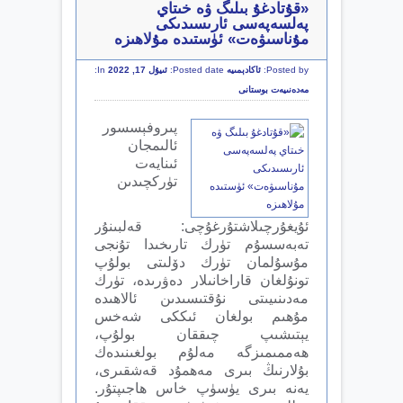
«قۇتادغۇ بىلىگ ۋە خىتاي
پەلسەپەسى ئارىسىدىكى
مۇناسىۋەت» ئۈستىدە مۇلاھىزە
Posted by:
ئاكادېمىيە
Posted date:
ئىيۇل 17, 2022
In:
مەدەنىيەت بوستانى
پىروفېسسور
ئالىمجان
ئىنايەت
تۈركچىدىن
ئۇيغۇرچىلاشتۇرغۇچى: قەلبىنۇر
تەبەسسۇم تۈرك تارىخىدا تۇنجى
مۇسۇلمان تۈرك دۆلىتى بولۇپ
تونۇلغان قاراخانىلار دەۋرىدە، تۈرك
مەدىنىيىتى نۇقتىسىدىن ئالاھىدە
مۇھىم بولغان ئىككى شەخس
يېتىشىپ چىققان بولۇپ،
ھەممىمىزگە مەلۇم بولغىنىدەك
بۇلارنىڭ بىرى مەھمۇد قەشقىرى،
يەنە بىرى يۈسۈپ خاس ھاجىپتۇر.