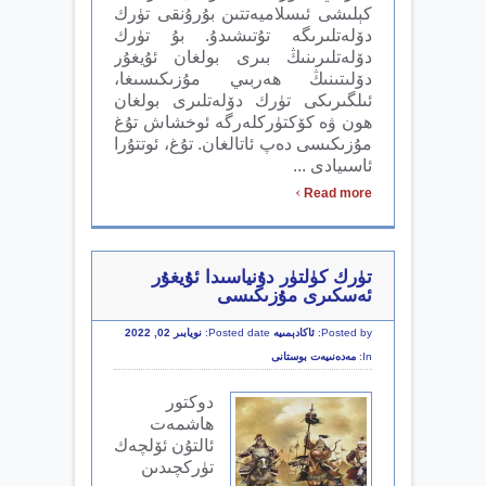
كېلىشى ئىسلاميەتتىن بۇرۇنقى تۈرك
دۆلەتلىرىگە تۇتىشىدۇ. بۇ تۈرك
دۆلەتلىرىنىڭ بىرى بولغان ئۇيغۇر
دۆلىتىنىڭ ھەربىي مۇزىكىسىغا،
ئىلگىرىكى تۈرك دۆلەتلىرى بولغان
ھون ۋە كۆكتۈركلەرگە ئوخشاش تۇغ
مۇزىكىسى دەپ ئاتالغان. تۇغ، ئوتتۇرا
ئاسىيادى ...
›
Read more
تۈرك كۈلتۈر دۇنياسىدا ئۇيغۇر
ئەسكىرى مۇزىكىسى
Posted by:
ئاكادېمىيە
Posted date:
نويابىر 02, 2022
In:
مەدەنىيەت بوستانى
دوكتور
ھاشمەت
ئالتۇن ئۆلچەك
تۈركچىدىن