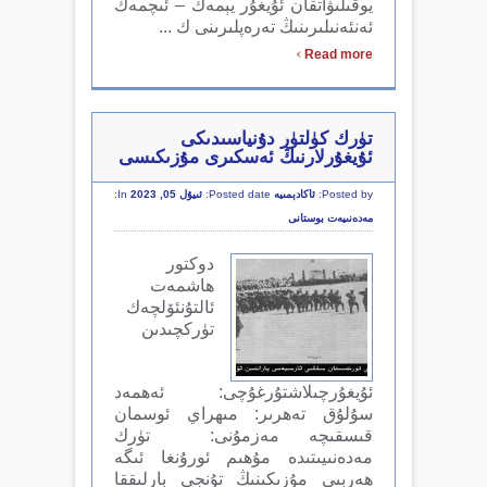
يوقىلىۋاتقان ئۇيغۇر يېمەك – ئىچمەك
ئەنئەنىلىرىنىڭ تەرەپلىرىنى ك ...
›
Read more
تۈرك كۈلتۈر دۇنياسىدىكى
ئۇيغۇرلارنىڭ ئەسكىرى مۇزىكىسى
Posted by:
ئاكادېمىيە
Posted date:
ئىيۇل 05, 2023
In:
مەدەنىيەت بوستانى
دوكتور
ھاشمەت
ئالتۇنئۆلچەك
تۈركچىدىن
ئۇيغۇرچىلاشتۇرغۇچى: ئەھمەد
سۇلۇق تەھرىر: مىھراي ئوسمان
قىسقىچە مەزمۇنى: تۈرك
مەدەنىيىتىدە مۇھىم ئورۇنغا ئىگە
ھەربىي مۇزىكىنىڭ تۇنجى بارلىققا