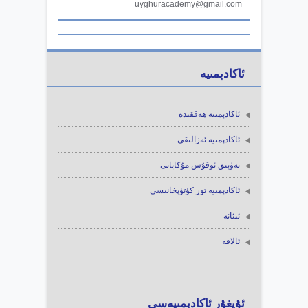
uyghuracademy@gmail.com
ئاكادېمىيە
ئاكادېمىيە ھەققىدە
ئاكادېمىيە ئەزالىقى
تەۋپىق ئوقۇش مۇكاپاتى
ئاكادېمىيە تور كۈتۈپخانىسى
ئىئانە
ئالاقە
ئۇيغۇر ئاكادېمىيەسى