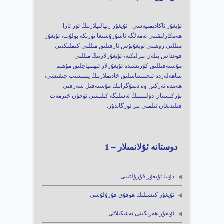
ئۇيغۇر ئاكادېمىيەسى - ئۇيغۇر زىيالىيلارنىڭ ئۆز ئارا
ھەمكارلىقىنى ئەمەلگە ئاشۇرۇشىغا تۈرتكە بولۇپ، ئۇيغۇر
مىللىي روھىنى ئويغۇتۇش ئارقىلىق مىللىي كىملىكىنى
قوغداش بىلەن بىرلىكتە، ئۇيغۇرلارنىڭ مىللىي
مۇستەقىللىق كۆرىشىدە ئۇيغۇرلار ئىھتىياجلىق مۇھىم
ساھەلەردە ئىختىساسلىق خادىملارنىڭ يېتىشىپ چىقىشى،
ھەمدە ئەركىن ۋە دېمۇگراتىك مۇستەقىل شەرقىي
تۈركىستان دۆلىتىنىڭ ئەسلىگە كېلىشى ئۈچۈن خىزمەت
قىلىدىغان ئىلمىي بىر ئورگاندۇر.
دوستانە ئۇلانمىلار – 1
دۇنيا ئۇيغۇر قۇرۇلتىيى
ئۇيغۇر كىشىلىك ھوقۇق قۇرۇلۇشى
ئۇيغۇر ھەرىكىتى تەشكىلاتى