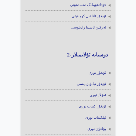
قۇتادغۇبىلىگ ئىنستىتۇتى
ئۇيغۇر ئانا تىل كومىتېتى
ئەركىن ئاسىيا رادىئوسى
دوستانە ئۇلانمىلار-2
ئۇيغۇر تورى
ئۇيغۇر تېلېۋىزىيىسى
ئەۋلاد تورى
ئۇيغۇر كىتاب تورى
ئېلكىتاب تورى
يۇلغۇن تورى