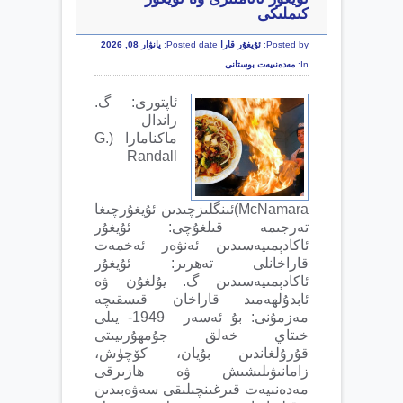
كىملىكى
Posted by:
ئۇيغۇر قارا
Posted date:
يانۋار 08, 2026
In:
مەدەنىيەت بوستانى
ئاپتورى: گ.
راندال
ماكنامارا (G.
Randall
McNamara)ئىنگلىزچىدىن ئۇيغۇرچىغا
تەرجىمە قىلغۇچى: ئۇيغۇر
ئاكادېمىيەسىدىن ئەنۋەر ئەخمەت
قاراخانلى تەھرىر: ئۇيغۇر
ئاكادېمىيەسىدىن گ. يۇلغۇن ۋە
ئابدۇلھەمىد قاراخان قىسقىچە
مەزمۇنى: بۇ ئەسەر 1949- يىلى
خىتاي خەلق جۇمھۇرىيىتى
قۇرۇلغاندىن بۇيان، كۆچۈش،
زامانىۋىلىشىش ۋە ھازىرقى
مەدەنىيەت قىرغىنچىلىقى سەۋەبىدىن