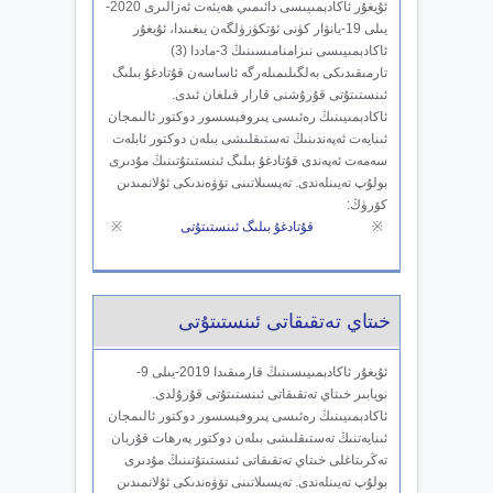
ئۇيغۇر ئاكادېمىيىسى دائىمىي ھەيئەت ئەزالىرى 2020-
يىلى 19-يانۋار كۈنى ئۆتكۈزۈلگەن يىغىندا، ئۇيغۇر
ئاكادېمىيىسى نىزامنامىسىنىڭ 3-ماددا (3)
تارمىقىدىكى بەلگىلىمىلەرگە ئاساسەن قۇتادغۇ بىلىگ
ئىنستىتۇتى قۇرۇشنى قارار قىلغان ئىدى.
ئاكادېمىيىنىڭ رەئىسى پىروفېسسور دوكتور ئالىمجان
ئىنايەت ئەپەندىنىڭ تەستىقلىشى بىلەن دوكتور ئابلەت
سەمەت ئەپەندى قۇتادغۇ بىلىگ ئىنستىتۇتىنىڭ مۇدىرى
بولۇپ تەيىنلەندى. تەپسىلاتىنى تۆۋەندىكى ئۇلانمىدىن
كۆرۈڭ:
※
قۇتادغۇ بىلىگ ئىنستىتۇتى
※
خىتاي تەتقىقاتى ئىنستىتۇتى
ئۇيغۇر ئاكادېمىيىسىنىڭ قارمىقىدا 2019-يىلى 9-
نويابىر خىتاي تەتقىقاتى ئىنستىتۇتى قۇرۇلدى.
ئاكادېمىيىنىڭ رەئىسى پىروفېسسور دوكتور ئالىمجان
ئىنايەتنىڭ تەستىقلىشى بىلەن دوكتور پەرھات قۇربان
تەڭرىتاغلى خىتاي تەتقىقاتى ئىنستىتۇتىنىڭ مۇدىرى
بولۇپ تەيىنلەندى. تەپسىلاتىنى تۆۋەندىكى ئۇلانمىدىن