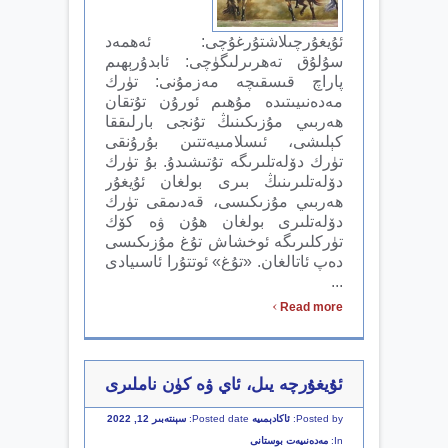
ئۇيغۇرچىلاشتۇرغۇچى: ئەھمەد
سۇلۇق تەھرىرلىگۈچى: ئابدۇرېھىم
پاراچ قىسقىچە مەزمۇنى: تۈرك
مەدەنىيىتىدە مۇھىم ئورۇن تۇتقان
ھەربىي مۇزىكىنىڭ تۇنجى بارلىققا
كېلىشى، ئىسلامىيەتتىن بۇرۇنقى
تۈرك دۆلەتلىرىگە تۇتىشىدۇ. بۇ تۈرك
دۆلەتلىرىنىڭ بىرى بولغان ئۇيغۇر
ھەربىي مۇزىكىسى، قەدىمقى تۈرك
دۆلەتلىرى بولغان ھۇن ۋە كۆك
تۈركلىرىگە ئوخشاش تۇغ مۇزىكىسى
دەپ ئاتالغان. «تۇغ» ئوتتۇرا ئاسىيادى
...
›
Read more
ئۇيغۇرچە يىل، ئاي ۋە كۈن ناملىرى
Posted by:
ئاكادېمىيە
Posted date:
سېنتەبىر 12, 2022
In:
مەدەنىيەت بوستانى