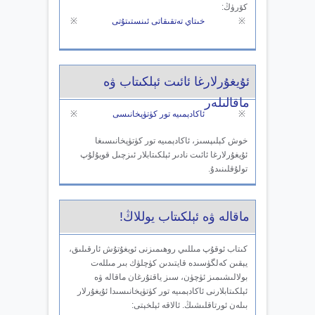
كۆرۈڭ:
※
خىتاي تەتقىقاتى ئىنستىتۇتى
※
ئۇيغۇرلارغا ئائىت ئېلكىتاب ۋە
ماقالىلەر
※
ئاكادېمىيە تور كۈتۈپخانىسى
※
خوش كېلىپسىز، ئاكادېمىيە تور كۈتۈپخانىسىغا
ئۇيغۇرلارغا ئائىت نادىر ئېلكىتابلار ئىزچىل قويۇلۇپ
تولۇقلىنىدۇ.
ماقالە ۋە ئېلكىتاب يوللاڭ!
كىتاب ئوقۇپ مىللىي روھىمىزنى ئويغۇتۇش ئارقىلىق،
يېقىن كەلگۈسىدە قايتىدىن كۈچلۈك بىر مىللەت
بولالىشىمىز ئۈچۈن، سىز ياقتۇرغان ماقالە ۋە
ئېلكىتابلارنى ئاكادېمىيە تور كۈتۈپخانىسىدا ئۇيغۇرلار
بىلەن ئورتاقلىشىڭ. ئالاقە ئېلخېتى: