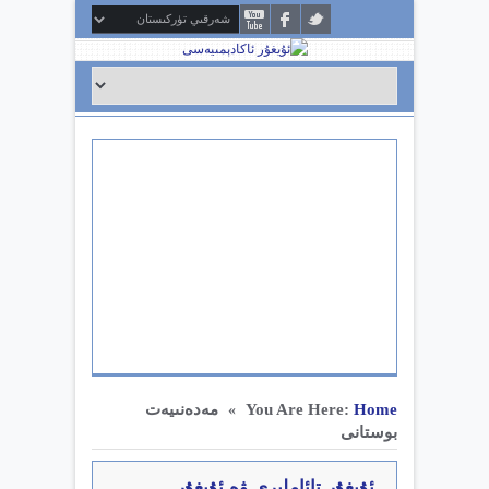
Home
You Are Here:
مەدەنىيەت
»
بوستانى
ئۇيغۇر تائاملىرى ۋە ئۇيغۇر