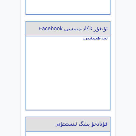
ئۇيغۇر ئاكادېمىيىسى Facebook
سەھىپىسى
قۇتادغۇ بىلىگ ئىنستىتۇتى