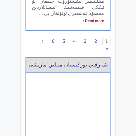
مىللىتىمىز يېتىشتۈرۈپ چىققان بۇ
ئىككى قىممەتلىك ئىنسانلاردىن
مەھمۇد قەشقىرى تونۇلغان بى ...
›
Read more
›
6
5
4
3
2
1
»
شەرقىي تۈركىستان مىللىي مارىشى