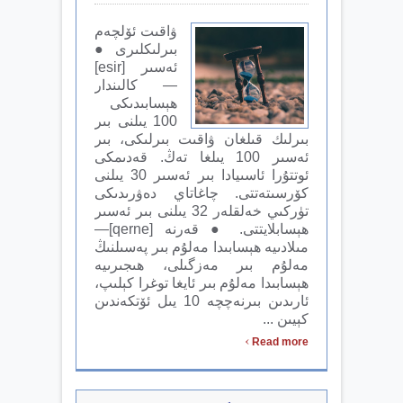
ۋاقىت ئۆلچەم
بىرلىكلىرى ●
ئەسىر [esir]
— كالىندار
ھېسابىدىكى
100 يىلنى بىر
بىرلىك قىلغان ۋاقىت بىرلىكى، بىر
ئەسىر 100 يىلغا تەڭ. قەدىمكى
ئوتتۇرا ئاسىيادا بىر ئەسىر 30 يىلنى
كۆرسىتەتتى. چاغاتاي دەۋرىدىكى
تۈركىي خەلقلەر 32 يىلنى بىر ئەسىر
ھېسابلايتتى. ● قەرنە [qerne]—
مىلادىيە ھېسابىدا مەلۇم بىر پەسىلنىڭ
مەلۇم بىر مەزگىلى، ھىجىرىيە
ھېسابىدا مەلۇم بىر ئايغا توغرا كېلىپ،
ئارىدىن بىرنەچچە 10 يىل ئۆتكەندىن
كېيىن ...
›
Read more