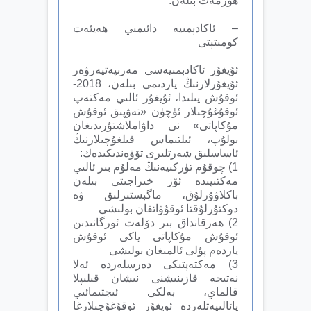
ھۆرمەت بىلەن:
– ئاكادېمىيە دائىمىي ھەيئەت
كومىتېتى
ئۇيغۇر ئاكادېمىيەسى مەرىپەتپەرۋەر
ئۇيغۇرلارنىڭ ياردىمى بىلەن، 2018-
ئوقۇش يىلىدا، ئۇيغۇر ئالىي مەكتەپ
ئوقۇغۇچىلار ئۈچۈن «تەۋپىق ئوقۇش
مۇكاپاتى» نى داۋاملاشتۇرىدىغان
بولۇپ، ئىلتىماس قىلغۇچىلارنىڭ
ئاساسلىق شەرتلىرى تۆۋەندىكىدەك:
1) چوقۇم تۈركىيەنىڭ مەلۇم بىر ئالىي
مەكتىپىدە ئۆز خىراجىتى بىلەن
باكلاۋۇرلۇق، ماگېستىرلىق ۋە
دوكتۇرلۇقتا ئوقۇۋاتقان بولىشى
2) ھەرقانداق بىر دۆلەت ئورگانىدىن
ئوقۇش مۇكاپاتى ياكى ئوقۇش
ياردەم پۇلى ئالمىغان بولىشى
3) مەكتەپتىكى دەرسلەردە ئەلا
نەتىجە قازىنىشنى نىشان قىلىپلا
قالماي، بەلكى ئىجتىمائىي
پائالىيەتلەردە ئويغۇر ئوقۇغۇچىلارغا