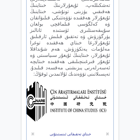
تەشكىللەپ، ئۇيغۇرلارنىڭ خىتاينىڭ
ھەقىقىي يۈزىنى تونۇشى، خىتاينىڭ
ئۇيغۇرلار ھەققىدە نۆۋەتتىكى قىلىۋاتقان
ۋە كەلگۈسى قىلماقچى بولغان
سۇيىقەستلىرى ئۈستىدە ئانالىز
يۈرگۈزۈش ۋە تەتقىق قىلىش ئارقىلىق
ئۇيغۇرلارغا خىتاي ھەققىدە توغرا
مەلۇمات يەتكۈزۈش، ھەم شۇنداقلا
ئۇيغۇرلار، خىتاينىڭ ئۇيغۇر سىياسىتى ۋە
ئۇيغۇر قىرغىنچىلىقى ھەققىدە خىتايچە
ئەسەرلەرنى يىزىشنى مەقسەد قىلىدۇ.
تەپسىلاتىنى تۆۋەندىك ئۇلانمدىن ئوقۇڭ:
※
خىتاي تەتقىقاتى ئىنستىتۇتى
※