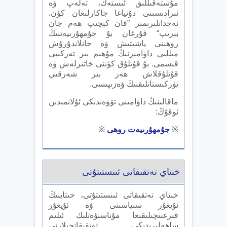
مۇستەقىللىق ئىستەك، تەلەپ ۋە
ئىرادىسىنى دۇنياغا جاكارلىغان كۈن.
ئەجداتلىرىمىز ”قان كېچىپ ھەم جان
بېرىپ“ قۇرغان بۇ جۇمھۇرىيەتنىڭ
روھىنى ياشىتىش ۋە جانلاندۇرۇش
مىللىي داۋامىزنىڭ مۇھىم بىر تەركىبى
قىسمى. بۇ قۇتلۇق كۈننى خاتىرلەش ۋە
قۇتلۇقلاش ھەر بىر شەرقىي
تۈركىستانلىقنىڭ ۋەزىپىسى.
ماقالىنىڭ داۋامىنى تۆۋەندىكى ئۇلانمىدىن
ئوقۇڭ:
※
جۇمھۇرىيەت روھى
※
خىتاي تەتقىقاتى ئىنستىتۇتى
خىتاي تەتقىقاتى ئىنستىتۇتى، خىتاينىڭ
ئۇيغۇر سىياسىتى ۋە ئۇيغۇر
قىرغىنچىلىقىغا مۇناسىۋەتلىك ئىلىم
ساھەلىرىدىكى تەتقىقاتچىلارنى