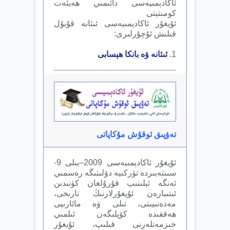
ئاكادېمىيەسى دائىمىي ھەيئەت
كومىتېتى
ئۇيغۇر ئاكادېمىيەسى ئىئانە قۇبۇل
قىلىش ئۇچۇرلىرى:
1.
ئىئانە ۋە بانكا ھېسابى
تەۋپىق ئوقۇش مۇكاپاتى
ئۇيغۇر ئاكادېمىيەسى 2009–يىلى 9-
سىنتەبىردە تۈركىيە دۆلىتىگە رەسمىي
ئەنگە ئېلىنىپ قۇرۇلغان كۈنىدىن
ئىتىبارەن ئۇيغۇرلارنىڭ تارىخى،
مەدەنىيىتى، تىلى ۋە مائارىپى
ھەققىدە كۆپلىگەن ئىلمىي
خىزمەتلەرنى قىلىپ، ئۇيغۇر