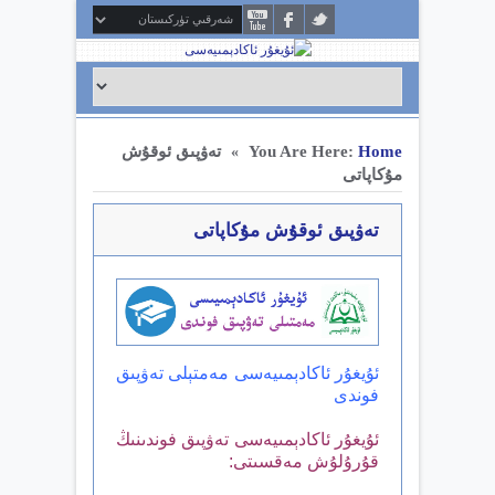
Home
You Are Here:
تەۋپىق ئوقۇش
»
مۇكاپاتى
تەۋپىق ئوقۇش مۇكاپاتى
ئۇيغۇر ئاكادېمىيەسى مەمتېلى تەۋپىق
فوندى
ئۇيغۇر ئاكادېمىيەسى تەۋپىق فوندىنىڭ
قۇرۇلۇش مەقسىتى: