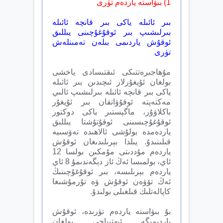
1) بىۋاستە ياردەم تۈرى
بىر ئائىلە ياكى بىر قانچە ئائىلە
بىرلىشىپ بىر ئوقۇغۇچىنى يىللىق
ئوقۇش ياردىمى بىلەن تەمىنلەش
تۈرى
مۇھاجىرەتتىكى ئىقتىسادى ياخشى
بولغان ئۇيغۇرلار ئىچىدىن بىر ئائىلە
ياكى بىر قانچە ئائىلە بىرلىشىپ ئالىي
مەكتەپتە ئوقۇۋاتقان بىر ئۇيغۇر
باكلاۋۇر، ماگېستىر ياكى دوكتور
ئوقۇغۇچىسىنى ئوقۇتۇشتا يىللىق
ياردەمدە بولۇشى ئالاھىدە تەۋسىيە
قىلىنىدۇ. يىلدا بېرىلىدىغان ئوقۇش
ياردەم مۇددىتى مۇمكىن بولسا 12
ئاي، بولمىسا ئەڭ ئاز دېگەندىمۇ 8 ئاي
ياردەم بېرىلىسە، بىر ئوقۇغۇچىنىڭ
ئەڭ تۆۋەن ئوقۇش ۋە تۇرمۇشىغا
كاپالەتلىك قىلغىلى بولىدۇ.
بۇ بىۋاستە ياردەم تۈرىدە، ئوقۇش
ياردىمىگە ئېھتىياجى بولغان