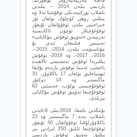
قانچە مەرىپەتپەرۋەر ئۇيغۇرنىڭ
ياردىمى بىلەن 2014 – يىلىدىن
باشلاپ تۈركىيەدىكى ئوقۇشتا ئەلا ۋە
مىللىي روھى كۈچلۈك بولغان ئۆز
خىراجىتى بىلەن ئوقۇۋاتقان ئۇيغۇر
ئوقۇغۇچىلار ئۈچۈن ئاكادېمىيە
تەرىپىدىن «تەۋپىق ئوقۇش مۇكاپاتى»
تەسىس قىلىنغان ئىدى. بۇ
مۇناسىۋەت بىلەن، 2014-، 2015–،
2016-، 2017-، ۋە 2018- ئوقۇش
يىللىرىدا ئوقۇش نەتىجىسى ئالاھىدە
ياخشى، ئەمما ئوقۇش ياردەم پۇلىغا
ئىھتىياجلىق بولغان 17 باكلاۋۇر، 31
ماگىستىر ۋە 14 دوكتۇر
ئوقۇغۇچىسى بولۇپ، جەمىئىي 62
ئوقۇغۇچىغا تەۋپىق ئوقۇش مۇكاپاتى
بېرىلدى.
بۇنىڭدىن باشقا، 2018-يىلى 6-ئايدىن
باشلاپ، يەنە 7 ماگېىستىر ۋە 23
باكلاۋۇرلۇقتا ئوقۇۋاتقان 30 ئۇيغۇر
ئوقۇغۇچىغا ئايلىق 250 لىرادىن بىر
يىللىق تەۋپىق ئوقۇش ياردىمى