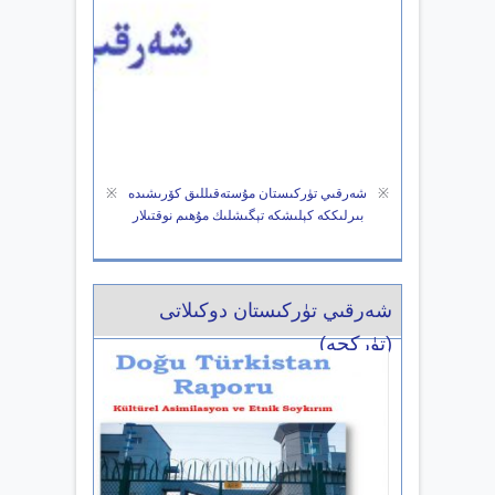
※
شەرقىي تۈركىستان مۇستەقىللىق كۆرىشىدە
※
بىرلىككە كېلىشكە تېگىشلىك مۇھىم نوقتىلار
شەرقىي تۈركىستان دوكىلاتى
(تۈركچە)