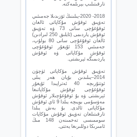
تارقىتىلىپ بېرىلمەكتە.
2018- 2020-يىلىنىڭ ئۆزىدىلا جەمىئىي
تەۋپىق ئوقۇش مۇكاپاتى ئالغان
ئوقۇغۇچى سانى 73 ۋە تەۋپىق
ئوقۇش ياردىمى (ئايلىق 250 لىرادىن)
ئالغان ئوقۇغۇچى سانى 80 بولۇپ،
جەمىئىي 153 ئۇيغۇر ئوقۇغۇچى
ئوقۇش مۇكاپاتى ۋە ئوقۇش
ياردىمىگە ئېرىشتى.
تەۋپىق ئوقۇش مۇكاپاتى ئۈچۈن
2014–يىلىدىن بۇيان ھەر يىلى
ئوتتۇرىچە 40 ئەتراپىدا ئۇيغۇر
ئوقۇغۇچى ئوقۇش مۇكاپاتىغا
ئېرىشتى ۋە بۇ ئوقۇغۇچىلار ئوقۇش
مەۋسۇمى بويىچە يىلدا 9 ئاي ئوقۇش
مۇكاپاتى ئالدى. بۇ بەش يىلدا
تارقىتىلغان تەۋپىق ئوقۇش مۇكاپات
سوممىسى تەخمىنەن 148 مىڭ
ئامىرىكا دوللىرىغا يەتتى.