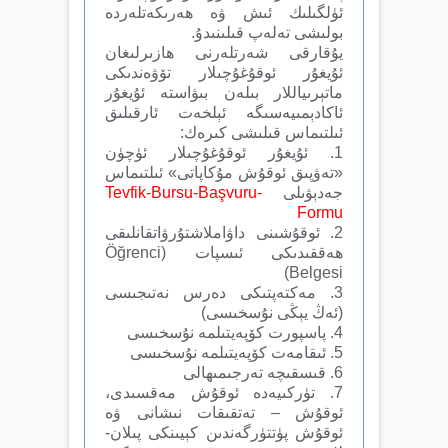
ئۈلگىلىك ئىش ۋە ھەرىكەتلەردە
بولىشى تەلەپ قىلىنىدۇ.
يۇقارقى شەرتلەرنى ھازىرلىغان
ئۇيغۇر ئوقۇغۇچىلار تۆۋەندىكى
ماتېرىياللار بىلەن بىۋاستە ئۇيغۇر
ئاكادېمىيەسىگە ئېلخەت ئارقىلىق
ئىلتىماس قىلىشى كىرەك:
1. ئۇيغۇر ئوقۇغۇچىلار ئۈچۈن
«تەۋپىق ئوقۇش مۇكاپاتى» ئىلتىماس
جەدېۋىلى
Tevfik-Bursu-Başvuru-
Formu
2. ئوقۇشىنى داۋاملاشتۇرۋاتقانلىقى
ھەققىدىكى ئىسپات (Öğrenci
Belgesi)
3. مەكتەپتىكى دەرس نەتىجىسى
(ئەڭ يېڭى نۇسخىسى)
4. پاسپورت كۆپەيتىلمە نۇسخىسى
5. ئىقامەت كۆپەيتىلمە نۇسخىسى
6. قىسقىچە تەرجىمىھالى
7. تۈركىيەدە ئوقۇش مەقسىدى،
ئوقۇش – تەتقىقات نىشانى ۋە
ئوقۇش پۈتتۈرگەندىن كېيىنكى پىلان-