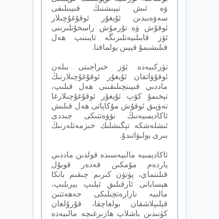
ۋە ئىش تېپىشنىڭ قىيىنلىقى
سەۋەبىدىن ئۇيغۇر ئوقۇغۇچىلار
ئوقۇش ۋە تۇرمۇش راسخۇتلىرىنى
ئۆز قابىلىيەتلىرىگە تايىنىپ ھەل
قىلىشىمۇ قېيىن بولماقتا.
تۈركىيەدە ئۆز خىراجىتى بىلەن
ئوقۇۋاتقان ئۇيغۇر ئوقۇغۇچىلارنىڭ
ماددىي قىيىنچىلىقىنى ھەل قىلىپ،
تېخىمۇ كۆپ ئۇيغۇر ئوقۇغۇچىلارغا
تەۋپىق ئوقۇش مۇكاپاتى ھەل قىلىش
ئاكادېمىيەنىڭ نۆۋەتتىكى جىددى
ئىشلەشكە تېگىشلىك خىزمەتلەرنىڭ
بىرى بولىۋاتىدۇ.
ئاكادېمىيە مالىيەسىدە قولدىن ماددىي
ياردەم مۇمكىن قەدەر قوبۇل
قىلىنماي، پۈتۈن كىرىم چىقىم بانكا
ھېساباتى ئارقىلىق ئېلىپ بېرىلىپ،
مالىيە نازارەتچىلىكى جەھەتتىن
قېلىپلاشقان بولغاچقا، قۇرۇلغان
كۈنىدىن باشلاپ ھازىرغىچە مالىيەدە