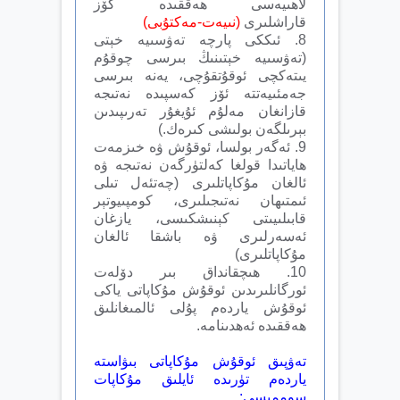
لاھىيەسى ھەققىدە كۆز
قاراشلىرى
(
نىيەت-مەكتۇبى
)
8. ئىككى پارچە تەۋسىيە خېتى
(تەۋسىيە خېتىنىڭ بىرسى چوقۇم
يىتەكچى ئوقۇتقۇچى، يەنە بىرسى
جەمئىيەتتە ئۆز كەسپىدە نەتىجە
قازانغان مەلۇم ئۇيغۇر تەرىپىدىن
بېرىلگەن بولىشى كىرەك.)
9. ئەگەر بولسا، ئوقۇش ۋە خىزمەت
ھاياتىدا قولغا كەلتۈرگەن نەتىجە ۋە
ئالغان مۇكاپاتلىرى (چەتئەل تىلى
ئىمتىھان نەتىجىلىرى، كومپىيوتېر
قابىلىيىتى كېنىشكىسى، يازغان
ئەسەرلىرى ۋە باشقا ئالغان
مۇكاپاتلىرى)
10. ھىچقانداق بىر دۆلەت
ئورگانلىرىدىن ئوقۇش مۇكاپاتى ياكى
ئوقۇش ياردەم پۇلى ئالمىغانلىق
ھەققىدە ئەھدىنامە.
تەۋپىق ئوقۇش مۇكاپاتى بىۋاستە
ياردەم تۈرىدە ئايلىق مۇكاپات
سوممىسى: