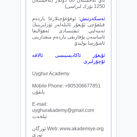
ئاي تەخمىنەن 60 دوللار (تەخمىنەن
1250 تۈرك لىراسى)
ئەسكەرتىش:
ئوقۇغۇچىلارغا ياردەم
قىلغۇچى ئۇيغۇر ئائىلەلەر ئۆزلىرىنىڭ
ئەمەلىي ئىقتىسادى ئەھۋالىغا
ئاساسەن يۇقارىقى ياردەم مىقدارىنى
ئاشۇرسا بولىدۇ.
ئۇيغۇر ئاكادېمىيىسى ئالاقە
ئۇچۇرلىرى
Uyghur Academy
Mobile Phone: +905306677851
يانفۇن
E-mail:
uyghurakademy@gmail.com
ئېلخەت
Web: www.akademiye.org ئورگان
تورى