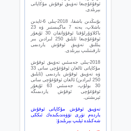
ئوقۇغۇچىغا تەۋپىق ئوقۇش مۇكاپاتى
بېرىلدى.
بۇنىڭدىن باشقا، 2018-يىلى 6-ئايدىن
باشلاپ، يەنە 7 ماگېىستىر ۋە 23
باكلاۋۇرلۇقتا ئوقۇۋاتقان 30 ئۇيغۇر
ئوقۇغۇچىغا ئايلىق 250 لىرادىن بىر
يىللىق تەۋپىق ئوقۇش ياردىمى
تارقىتىلىپ بېرىلدى.
2018-يىلى جەمىئىي تەۋپىق ئوقۇش
مۇكاپاتى ئالغان ئوقۇغۇچى سانى 33
ۋە تەۋپىق ئوقۇش ياردىمى (ئايلىق
250 لىرادىن) ئالغان ئوقۇغۇچى سانى
30 بولۇپ، جەمىئىي 63 ئۇيغۇر
ئوقۇغۇچى ئوقۇش ياردىمىگە
ئېرىشتى.
تەۋپىق ئوقۇش مۇكاپاتى ئوقۇش
ياردەم تۈرى تۆۋەندىكىدەك ئىككى
شەكىلدە ئېلىپ بېرىلىدۇ: