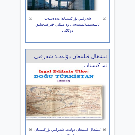
※
شەرقىي تۈركىستاندا مەدەنىيەت
※
ئاسسىمىلاتسىيەسى ۋە مىللىي قىرغىنچىلىق
دوكلاتى
ئىشغال قىلىنغان دۆلەت: شەرقىي
تۈركىستان
※
ئىشغال قىلىنغان دۆلەت: شەرقىي تۈركىستان
※