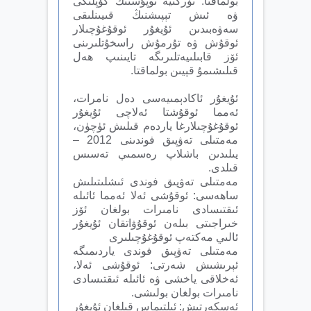
بولماقتا. تۈركىيە نوپۇسنىڭ كۆپلىكى
ۋە ئىش تېپىشنىڭ قىيىنلىقى
سەۋەبىدىن ئۇيغۇر ئوقۇغۇچىلار
ئوقۇش ۋە تۇرمۇش راسخۇتلىرىنى
ئۆز قابىلىيەتلىرىگە تايىنىپ ھەل
قىلىشىمۇ قېيىن بولماقتا.
ئۇيغۇر ئاكادېمىيەسى دەل نامرات،
ئەمما ئوقۇشتا ئەلاچى ئۇيغۇر
ئوقۇغۇچىلارغا ياردەم قىلىش ئۈچۈن،
مەمتىلى تەۋپىق فوندىنى 2012 –
يىلىدىن باشلاپ رەسمىي تەسىس
قىلدى.
مەمتىلى تەۋپىق فوندى ئىشلىتىلىش
ساھەسى: ئوقۇشى ئەلا ئەمما ئائىلە
ئىقتىسادى نامىرات بولغان ئۆز
خىراجىتى بىلەن ئوقۇۋاتقان ئۇيغۇر
ئالىي مەكتەپ ئوقۇغۇچىلىرى
مەمتىلى تەۋپىق فوندى ياردىمىگە
ئېرىشىش شەرتى: ئوقۇشى ئەلا،
ئەخلاقى ياخشى ۋە ئائىلە ئىقتىسادى
نامىرات بولغان بولىشى.
ئەسكەرتىش: ئىلتىماس قىلغان ئۇيغۇر