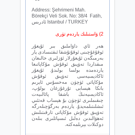
Address: Şehrimeni Mah.
Börekçi Veli Sok. No: 38/4 Fatih,
Istanbul / TURKEY ئادرىس
2) ۋاستىلىك ياردەم تۈرى
ھەر ئاي داۋاملىق بىر ئۇيغۇر
ئوقۇغۇچىنى ئوقۇتۇشقا ئىقتىسادى يار
بەرمىگەن ئۇيغۇرلار ئۆزلىرى خالىغان
مىقداردا تەۋپىق ئوقۇش مۇكاپاتىغا
ياردەمدە بولسا بولىدۇ. ئۇيغۇر
ئاكادېمىيەسى تەۋپىق ئوقۇش
مۇكاپاتى ئۈچۈن مەخسۇس ئايرىم
بانكا ھېسابى تۇرغۇزغان بولۇپ،
ئاكادېمىيەنىڭ باشقا پائالىيەت
چىقىملىرى ئۈچۈن بۇ ھېساب قەتئىي
ئىشلىتىلمەيدۇ. ياردەم بەرگۈچىلەرگە
تەۋپىق ئوقۇش مۇكاپاتى تارقىتىلىش
ئەھۋالىدىن دەلىل ئىسپاتلىرى بىلەن
دوكىلات بېرىلمەكتە.