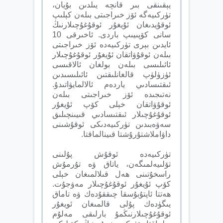
يېقىنقى بىر قانچە يىلدىن بۇيان،
تۈركىيەگە ئۆز خىراجىتى بىلەن كېلىپ
ئوقۇيدىغان ئۇيغۇر ئوقۇغۇچىلارنىڭ
سانى كۆپىيىپ باردى. ئاخىرقى 10
ئايدىن بېرى تۈركىيەدە ئۆز خىراجىتى
بىلەن ئوقۇۋاتقان ئۇيغۇر ئوقۇغۇچىلار
ئائىلىسى بىلەن بولغان ئالاقىسى
ئۈزۈلۈپ قالغانلىقتىن ئائىلىسىدىن
ئىقتىسادىي ياردەم ئالالمايۋاتىدۇ.
نەتىجىدە ئۆز خىراجىتى بىلەن
ئوقۇۋاتقان خېلى كۆپ ئۇيغۇر
ئوقۇغۇچىلار ئىقتىسادىي قىيىنچىلىق
سەۋەبىدىن تۈركىيەدىكى ئوقۇشىنى
داۋاملاشتۇرۇشتا قىينالماقتا.
تۈركىيەدە ئوقۇش پۇلىنى
تۆلىيەلمىگەن، ياتاق ۋە تۇرمۇش
راسخۇتىنى ھەل قىلالمىغان خېلى
كۆپ ئۇيغۇر ئوقۇغۇچىلار مەۋجۇت.
ھەتتا ئاپتۇبۇسقا چىققۇدەك ۋە تاماق
يىگۈدەك پۇلى قالمىغان ئويغۇر
ئوقۇغۇچىلارنىڭمۇ بارلىقى مەلۇم