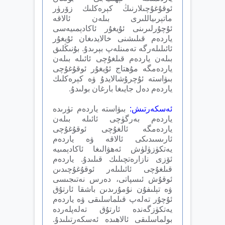
ئوقۇغۇچىلارنىڭ كېرەكلىك زۆرۈر
ماتېرىياللىرى بىلەن ئالاقە
ئۇچۇرلىرىنى ئۇيغۇر ئاكادېمىيەسى
ياردەم قىلىشنى خالايدىغان ئۇيغۇر
ئائىلىلەرگە تەمىنلەپ بېرىدۇ. بۇنىڭلىق
بىلەن ياردەم قىلغۇچى ئائىلە بىلەن
ياردەمگە مۇھتاج ئۇيغۇر ئوقۇغۇچى
بىۋاستە ئۇچرۇشالايدۇ ۋە كېرەكلىك
ياردەم دەل جايىغا بارغان بولىدۇ.
ئەسكەرتىش:
بىۋاستە ياردەم تۈرىدە
ياردەم بەرگۈچى ئائىلە بىلەن
ياردەمگە ئالغۇچى ئوقۇغۇچى
ئارىسىدىكى ئالاقە ۋە ياردەم
يەتكۈزۈلۈش ئەھۋالىغا ئاكادېمىيە
ئۆزى نازارەتچىلىك قىلىدۇ. ياردەم
قىلغۇچى ئائىلىلەر ئوقۇغۇچىدىن
ئوقۇش ئىسپاتى، دەرس نەتىجىسى
ۋە تېلىفۇن نۇمۇرىدىن باشقا ئارتۇق
ئۇچۇر تەلەپ قىلماسلىقى ۋە ياردەم
يەتكۈزگەندە ئارتۇق تەلەپلەردە
بولماسلىقى ئالاھىدە ئەسكەرتىلىدۇ.