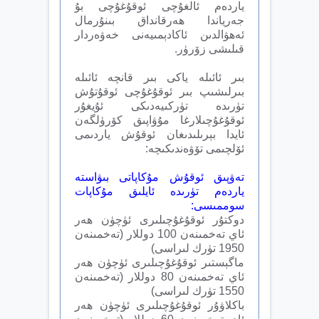
ياردەم ئالغۇچى ئوقۇغۇچى بۇ
جەرياندا ھەرقانداق بىنۇرمال
ئەھۋالدىن ئاكادېمىيەنى خەۋەردار
قىلىشى زۆرۈر.
بىر ئائىلە ياكى بىر قانچە ئائىلە
بىرلىشىپ بىر ئوقۇغۇچى ئوقۇتۇش
تۈرىدە تۈركىيەدىكى ئۇيغۇر
ئوقۇغۇچىلارغا مۇۋاپىق كۆرۈلگەن
ئايدا بېرىلىدىغان ئوقۇش ياردىمى
ئۆلچىمى تۆۋەندىكىچە:
تەۋپىق ئوقۇش مۇكاپاتى بىۋاستە
ياردەم تۈرىدە ئايلىق مۇكاپات
سوممىسى:
دوكتۇر ئوقۇغۇچىلىرى ئۈچۈن ھەر
ئاي تەخمىنەن 100 دوللار (تەخمىنەن
1950 تۈرك لىراسى)
ماگېستىر ئوقۇغۇچىلىرى ئۈچۈن ھەر
ئاي تەخمىنەن 80 دوللار (تەخمىنەن
1550 تۈرك لىراسى)
باكلاۋۇر ئوقۇغۇچىلىرى ئۈچۈن ھەر