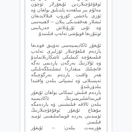
ئوقۇغۇچىلاردىن ئۇيغۇرلار ئۈچۈن
مەلۇم بىر ساھەدە پايدىلىق بولغان ۋە
ئۆزى ياخشى كۆرۈپ قىلالايدىغان
ئىشلار ھەققىدىكى پىلان – لاھىيەسى
ۋە ئۇنى ئۇرۇنلاش جەريانىنى
ئوتتۇرىغا قويۇشى تەلەپ قىلىنىدۇ.
ئۇيغۇر ئاكادېمىيەسى تەۋپىق فوندىغا
ياردەم قىلغۇچىلار ئۆزلىرى تەلەپ
قىلمىغۇچە كىملىكى ئاشكارىلانمايدۇ
ۋە ئۇلارنىڭ بەرگەن ياردىمى نەگە
قانچىلىك مىقداردا ئىشلىتىلگەنلىكى
ھەر ۋاقىت ياردەم بەرگۈچىگە
تەپسىلاتى ۋە ئىسپاتى بىلەن ۋاقتىدا
بىلدۈرىلىدۇ.
ياردەم قىلىش ئىمكانى بولغان ئۇيغۇر
قېرىنداشلىرىمىزنىڭ ئاكادېمىيە
بىلەن ئالاقە قىلىشىنى ۋە ياردەمگە
مۇھتاج ئۇيغۇر ئوقۇغۇچىلارنىڭ
ئۈمىدىنى يەردە قويماسلىقىنى ئۈمىد
قىلىمىز.
ھۆرمەت بىلەن: – ئۇيغۇر