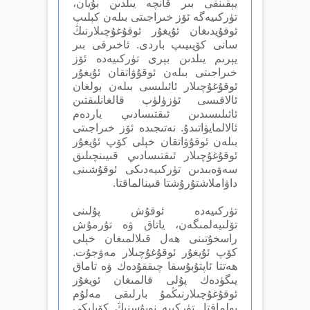
يېقىنقى بىر قانچە يىلدىن بۇيان،
تۈركىيەگە ئۆز خىراجىتى بىلەن كېلىپ
ئوقۇيدىغان ئۇيغۇر ئوقۇغۇچىلارنىڭ
سانى كۆپىيىپ باردى. ئاخىرقى بىر
يېرىم يىلدىن بېرى تۈركىيەدە ئۆز
خىراجىتى بىلەن ئوقۇۋاتقان ئۇيغۇر
ئوقۇغۇچىلار ئائىلىسى بىلەن بولغان
ئالاقىسى ئۈزۈلۈپ قالغانلىقتىن
ئائىلىسىدىن ئىقتىسادىي ياردەم
ئالالمايۋاتىدۇ. نەتىجىدە ئۆز خىراجىتى
بىلەن ئوقۇۋاتقان خېلى كۆپ ئۇيغۇر
ئوقۇغۇچىلار ئىقتىسادىي قىيىنچىلىق
سەۋەبىدىن تۈركىيەدىكى ئوقۇشىنى
داۋاملاشتۇرۇشتا قىينالماقتا.
تۈركىيەدە ئوقۇش پۇلىنى
تۆلىيەلمىگەن، ياتاق ۋە تۇرمۇش
راسخۇتىنى ھەل قىلالمىغان خېلى
كۆپ ئۇيغۇر ئوقۇغۇچىلار مەۋجۇت.
ھەتتا ئاپتۇبۇسقا چىققۇدەك ۋە تاماق
يىگۈدەك پۇلى قالمىغان ئويغۇر
ئوقۇغۇچىلارنىڭمۇ بارلىقى مەلۇم
بولماقتا. تۈركىيە نوپۇسنىڭ كۆپلىكى