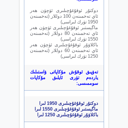
دوكتۇر ئوقۇغۇچىلىرى ئۈچۈن ھەر
ئاي تەخمىنەن 100 دوللار (تەخمىنەن
1950 تۈرك لىراسى)
ماگېستىر ئوقۇغۇچىلىرى ئۈچۈن ھەر
ئاي تەخمىنەن 80 دوللار (تەخمىنەن
1550 تۈرك لىراسى)
باكلاۋۇر ئوقۇغۇچىلىرى ئۈچۈن ھەر
ئاي تەخمىنەن 60 دوللار (تەخمىنەن
1250 تۈرك لىراسى)
تەۋپىق ئوقۇش مۇكاپاتى ۋاستىلىك
ياردەم تۈرى ئايلىق مۇكاپات
سوممىسى:
دوكتۇر ئوقۇغۇچىلىرى 1950 لىرا
ماگېستىر ئوقۇغۇچىلىرى 1550 لىرا
باكلاۋۇر ئوقۇغۇچىلىرى 1250 لىرا