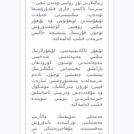
زىيالىلارنى ئۆز رولىنى ۋەتەن ئىچى –
سىرتىدا ئاكتىپ جارى قىلدۇرۇشىغا
ئۈندەپ، مىللىتىمىزنى غەپلەت
ئۇيقۇسىدىن ئويغۇتۇش ۋە ئۇيغۇر
مىللىي روھىنى كۈچلەندۈرۈش
ئۈچۈن قۇربىنىڭ يېتىشىچە خالىس
خىزمەت قىلىپ كەلمەكتە.
ئۇيغۇر ئاكادېمىيەسى، ئۇيغۇرلارنىڭ
مىللىي مەنپەئەتىنى شەخسى
مەنپەئەتىدىن ئۈستۈن كۆرۈدىغان
ياراملىق ئىختىساس ئىگىللىرىنىڭ
يېتىشىپ چىقىشى ئۈچۈن ئادەم
تەربىيەلەپ يېتىشتۈرۈشتىن ئىبارەت
قېيىن، ئۇزۇن مەزگىللىك، مۈشكۈل
ۋە مۇقەددەس ۋەزىپىنى ئاساسلىق
خىزمەتلىرىدىن بىرسى سۈپتىدە
قىلىپ كەلمەكتە.
مەمتىلى تەۋپىقنىڭ مائارىپ
مەشئىلىنى تۈركىيەدە ياندۇرۇش
مەقسىتىدە، مۇھاجىرەتتىكى بىر