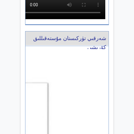
شەرقىي تۈركىستان مۇستەقىللىق
كۆرىشى