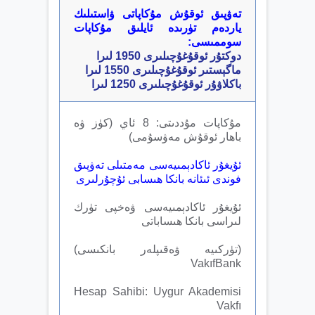
تەۋپىق ئوقۇش مۇكاپاتى ۋاستىلىك
ياردەم تۈرىدە ئايلىق مۇكاپات
سوممىسى:
دوكتۇر ئوقۇغۇچىلىرى 1950 لىرا
ماگېستىر ئوقۇغۇچىلىرى 1550 لىرا
باكلاۋۇر ئوقۇغۇچىلىرى 1250 لىرا
مۇكاپات مۇددىتى: 8 ئاي (كۈز ۋە
باھار ئوقۇش مەۋسۇمى)
ئۇيغۇر ئاكادېمىيەسى مەمتىلى تەۋپىق
فوندى ئىئانە بانكا ھىسابى ئۇچۇرلىرى
ئۇيغۇر ئاكادېمىيەسى ۋەخپى تۈرك
لىراسى بانكا ھىساباتى
(تۈركىيە ۋەقىپلەر بانكىسى)
VakıfBank
Hesap Sahibi: Uygur Akademisi
Vakfı