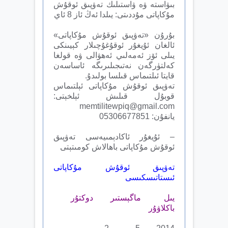
بىۋاستە ۋە ۋاستىلىك تەۋپىق ئوقۇش
مۇكاپاتى مۇددىتى: يىلدا ئەڭ ئاز 8 ئاي
بۇرۇن «تەۋپىق ئوقۇش مۇكاپاتى»
ئالغان ئۇيغۇر ئوقۇغۇچىلار كېيىنكى
يىلى ئۆز ئەمەلىي ئەھۋالى ۋە قولغا
كەلتۈرگەن نەتىجىلىرىگە ئاساسەن
قايتا ئىلتىماس قىلسا بولىدۇ.
تەۋپىق ئوقۇش مۇكاپاتى ئېلتىماس
قوبۇل قىلىش ئېلخېتى:
memtilitewpiq@gmail.com
يانفۇن: 05306677851
– ئۇيغۇر ئاكادېمىيەسى تەۋپىق
ئوقۇش مۇكاپاتى باھالاش كومىتېتى
تەۋپىق ئوقۇش مۇكاپاتى
ئىستاتىسكىسى
يىل ماگېستىر دوكتۇر
باكلاۋۇر