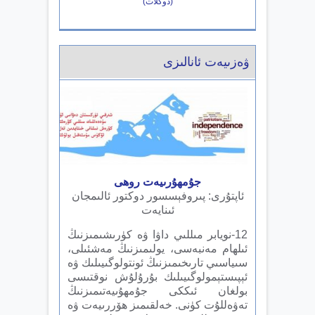
(دوكلات)
ۋەزىيەت ئانالىزى
جۇمھۇرىيەت روھى
ئاپتۇرى: پىروفېسسور دوكتور ئالىمجان
ئىنايەت
12-نويابر مىللىي داۋا ۋە كۈرىشىمىزنىڭ
ئىلھام مەنبەسى، يولىمىزنىڭ مەشئىلى،
سىياسىي تارىخىمىزنىڭ ئونتولوگىيىلىك ۋە
ئېپىستېمولوگىيىلىك بۇرۇلۇش نوقتىسى
بولغان ئىككى جۇمھۇىيەتىمىزنىڭ
تەۋەللۇت كۈنى. خەلقىمىز ھۆررىيەت ۋە