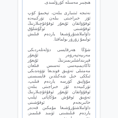
ھىچبىر مەسىلە كۆرۈلمىدى.
نەتىجە ئىتىبارى بىلەن، تېخىمۇ كۆپ
ئۆز خىراجىتى بىلەن تۈركىيەدە
ئوقۇۋاتقان ئۇيغۇر ئوقۇغۇچىلارنىڭ
ئوقۇشىنى ئوڭۇشلۇق
داۋاملاشتۇرۇشىغا ياردەم قىلىش
تولىمۇ زۆرۈر بولماقتا.
شۇڭا ھەرقايسى دۆلەتلەردىكى
مەرىپەتپەرۋەر ئۇيغۇر
قېرىنداشلىرىمىزنىڭ ئۇيغۇر
ئاكادېمىيەسى تەسىس قىلغان
مەمتىلى تەۋپىق فوندىغا تۆۋەندىكى
ئىككى خىل شەكىلدىن قايسىسنى
مۇۋاپىق كۆرسە ياردەم قىلىپ،
تۈركىيەدە ئۆز خىراجىتى بىلەن
ئوقۇۋاتقان ئۇيغۇر ئوقۇغۇچىلارنىڭ
تەۋپىق ئوقۇش مۇكاپاتى ئېلىپ
خاتىرىجەم ئوقۇشىنى
داۋاملاشتۇرۇشىغا مۇمكىن قەدەر
ياردەم قىلىشىنى ئۈمىد قىلىمىز.