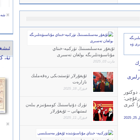
※
شەر
ئىشغ
ئۇيغۇر مەسىلىسىنىڭ تۈركىيە-خىتاي
مۇناسىۋەتلىرىگە بولغان تەسىرى
تۈرك
مارت 03, 2025
رك
ئۇيغۇرلار ئۈستىدىكى رەقەملىك
ارلىرى
نازارەت
فېۋرال 18, 2025
 دوكتور
ۇرغۇچى:
را كىرى
تۈرك دۇنياسىنىڭ كوممۇنىزم بىلەن
ئىمتىھانى – ئۇيغۇرلار
 2025
فېۋرال 11, 2025
※