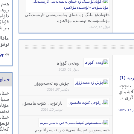
ھەم ج
روھى
«قۇتادغۇ بىلىگ ۋە خىتاي پەلسەپەسى ئارىسىدىكى
داۋام
مۇناسىۋەت» ئۈستىدە مۇلاھىزە
قۇتلۇ
ئىيۇل 17, 2022
بىر ش
ماقال
ئوقۇ
※
جۇ
ۋەتەن گۇۋاھ
يانۋار 03, 2025
ە (1)
خىتاي
چۈش ۋە تەسەۋۋۇر
ە نەچچە
دېكابىر 07, 2024
ڭلاشماي
خىتاي
ئاڭزى ب
سىيا
يازغۇچى كنۇت ھامسۇن
مۇنا
نويابىر 10, 2024
 2025
تەتقى
خىتاي
ئۇيغۇ
كەلگ
«سىسىفوس ئەپسانىسى» دىن تەسىراتلىرىم