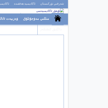
شەرقىي تۈركىستان
ئاكادېمىيە ھەققىدە
ئاكادېمى
مىللىي مەۋجۇتلۇق
ۋەزىيەت ئانال
داڭلىق كىشىلەر