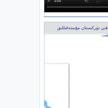
ىي تۈركىستان مۇستەقىللىق
شى