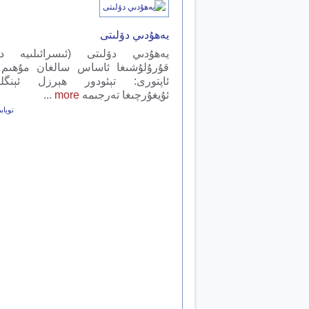
يەھۇدىي دۆلىتى
يەھۇدىي دۆلىتى (ئىسرائىلىيە دۆل
قۇرۇلۇشىغا ئاساس سالغان مۇھىم 
ئاپتورى: تېئودور ھېرزل ئېنگلى
ئۇيغۇرچىغا تەرجىمە
more
...
نويابىر 11,