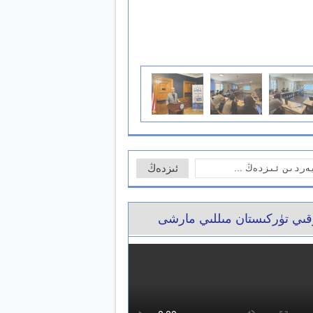
ىي تۈركىستان مىللىي مارشى