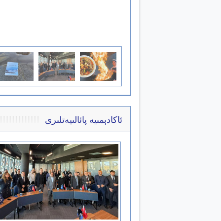
ئاكادېمىيە پائالىيەتلىرى