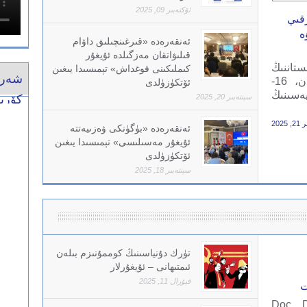
ئۆكتەبىر 09, 2025
رقىي
ە
ئەنقەرەدە «قىرغىنچىلىق داۋام
قىلىۋاتقان مەزگىلدە ئۇيغۇر
اننىڭ
كىملىكىنى قوغداش» تېمىسىدا يىغىن
شەرق
جۇمھۇرىيەت كۈنى مۇناسىۋىتى بىلەن، 16-
ئۆتكۈزۈلدى
يەسىنىڭ
سېنتەبىر 20, 2025
كۆرى
 2025
ئەنقەرەدە «بۈگۈنكى ۋەزىيەتتە
ئۇيغۇر مەسىلىسى» تېمىسىدا يىغىن
ئۆتكۈزۈلدى
سېنتەبىر 18, 2025
تۈرك دۇنياسىنىڭ كوممۇنىزم بىلەن
ئىمتىھانى – ئۇيغۇرلار
فېۋرال 11, 2025
ت
خالدۇن نارمانلىئوغلى (Doç. Dr.