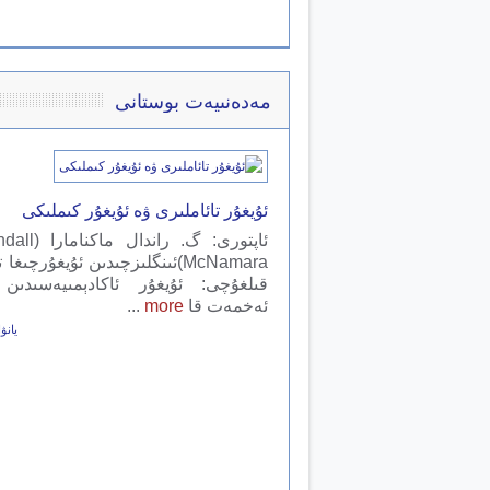
مەدەنىيەت بوستانى
ئۇيغۇر تائاملىرى ۋە ئۇيغۇر كىملىكى
ئاپتورى: گ. ران
McNamara)ئىنگلىزچىدىن ئۇيغۇرچىغ
قىلغۇچى: ئۇيغۇر ئاكادېمىيەسىدىن 
ئەخمەت قا
more
...
يانۋار 08,