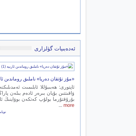
ئەدەبىيات گۈلزارى
«مۇز تۇتقان دەريا» ناملىق روماندىن ئارىي
ئاپتورى: ھەبىبۇللا ئابلىمىت ئەمدىلىكت
ۋاقىتتىن بۇيان بىرەر ئادەم بىلەن پارا
بۇرۇقتۇرما بولۇپ كەتكەن بوۋاينىڭ 
...
more
نويابىر 17,