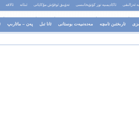
يە ئەزالىقى
ئاكادېمىيە تور كۈتۈپخانىسى
تەۋپىق ئوقۇش مۇكاپاتى
ئىئانە
ئالاقە
ىزى
تارىختىن تامچە
مەدەنىيەت بوستانى
ئانا تىل
پەن – مائارىپ
ئ