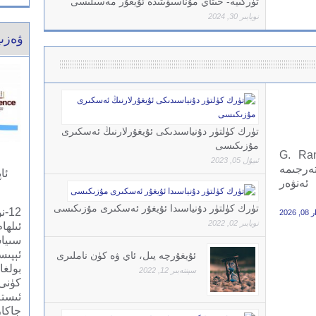
تۈركىيە- خىتاي مۇناسىۋىتىدە ئۇيغۇر مەسىلىسى
نويابىر 30, 2024
ۋەزىي
تۈرك كۈلتۈر دۇنياسىدىكى ئۇيغۇرلارنىڭ ئەسكىرى
مۇزىكىسى
دال ماكنامارا (G. Randall
ئىيۇل 05, 2023
ا تەرجىمە
ئا
ئەنۋەر
تۈرك كۈلتۈر دۇنياسىدا ئۇيغۇر ئەسكىرى مۇزىكىسى
12
 2026
نويابىر 02, 2022
ئىلھ
سىياس
ئېپى
ئۇيغۇرچە يىل، ئاي ۋە كۈن ناملىرى
بولغا
سېنتەبىر 12, 2022
كۈنى.
ئىست
جاكار