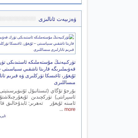
ۋەزىيەت ئانالىزى
تۈركىيەنىڭ مۇستەملىكە ئاستىدىكى تۈ
قەۋىملىرىگە قارىتا تاشقىي سىياسىتى –
ئ‍ۇيغۇر، ئاغىسكا تۈركلىرى ۋە قىرىم تات
مىساللىرى
بۇرجۇ تۇگاي (ئىستانبۇل ئۇنىۋېرسىتېتى
ئاسپرانتى) تۈركچىدىن ئۇيغۇرچىلاشت
ئامىنە ئۇيغۇر تەھرىر: ئابدۇخالىق قا
...
more
ئاپرېل 25,