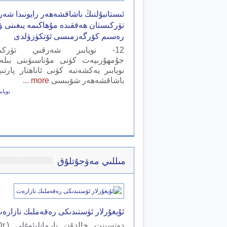
ئىستانبۇلنىڭ باشاقشەھەر رايونىدا شە
تۈركىستان ھەققىدە مۇھاكىمە يىغىنى ۋ
رەسىم كۆرگەزمىسى ئۆتكۈزۈلدى
12- نويابىر شەرقىي تۈركىست
نويابىر يەكشەنبە كۈنى ئاناھتار پارتى
باشاقشەھەر شۆبىسى
more
...
نويابىر 21,
مىللىي مەۋجۇتلۇق
ئۇيغۇرلار ئۈستىدىكى رەقەملىك نازارە
دوتسېنت 