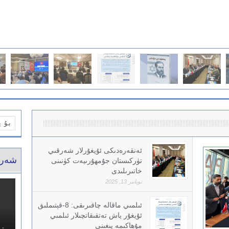
ئەنقەرەدىكى ئۇيغۇرلار شەرقىي
شەرق
تۈركىستان جۇمھۇرىيەت كۈنىنى
خاتىرىلىدى
نويابىر 13, 2025
ئىلمىي ماقالە چاقىرىقى: 8-قېتىملىق
ئۇيغۇر ياش تەتقىقاتچىلار ئىلمىي
مۇھاكىمە يىغىنى