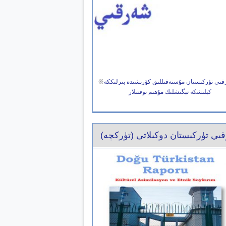
ىي تۈركىستان مۇستەقىللىق كۆرىشىدە بىرلىككە
※
كېلىشكە تېگىشلىك مۇھىم نوقتىلار
ىي تۈركىستان دوكىلاتى (تۈركچە)