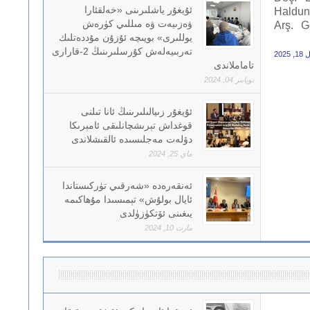
ئۇيغۇر ياشلىرىنى «خەلقئارا
Hald
ۋەزىيەت ۋە مىللىي كۈرەش
Ün) تۇغچە ئىيىگۈنگۆر (Arş. Gör.
يوللىرى» بويىچە ئۇزۇن مۇددەتلىك
تەربىيەلەش كۇرسلىرىنىڭ 2-قارارى
2025
تاماملاندى
نويابىر 04, 2024
ئۇيغۇر زىيالىلىرىنىڭ ئانا تىلنى
قوغداش تېرىشچانلىقى ئامېرىكا
دۆلەت مەجلىسىدە ئالقىشلاندى
ماي 25, 2024
ئەنقەرەدە «شەرقىي تۈركىستاندا
ئايال بولۇش» تېمىسىدا مۇھاكىمە
يىغىنى ئۆتكۈزۈلدى
مارت 10, 2024