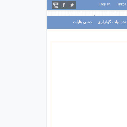
English
Türkçe
ەدەبىيات گۈلزارى
دىنىي ھايات