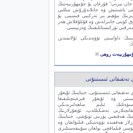
ان بېرىپ“ قۇرغان بۇ جۇمھۇرىيەتنىڭ
نى ياشىتىش ۋە جانلاندۇرۇش مىللىي
ىزنىڭ مۇھىم بىر تەركىبى قىسمى. بۇ
ق كۈننى خاتىرلەش ۋە قۇتلۇقلاش ھەر
ەرقىي تۈركىستانلىقنىڭ ۋەزىپىسى.
ىنىڭ داۋامىنى تۆۋەندىكى ئۇلانمىدىن
ڭ:
مھۇرىيەت روھى
※
 تەتقىقاتى ئىنستىتۇتى
 تەتقىقاتى ئىنستىتۇتى، خىتاينىڭ ئۇيغۇر
سىتى ۋە ئۇيغۇر قىرغىنچىلىقىغا
سىۋەتلىك ئىلىم ساھەلىرىدىكى
قاتچىلارنى تەشكىللەپ، ئۇيغۇرلارنىڭ
نىڭ ھەقىقىي يۈزىنى تونۇشى، خىتاينىڭ
رلار ھەققىدە نۆۋەتتىكى قىلىۋاتقان ۋە
ۈسى قىلماقچى بولغان سۇيىقەستلىرى