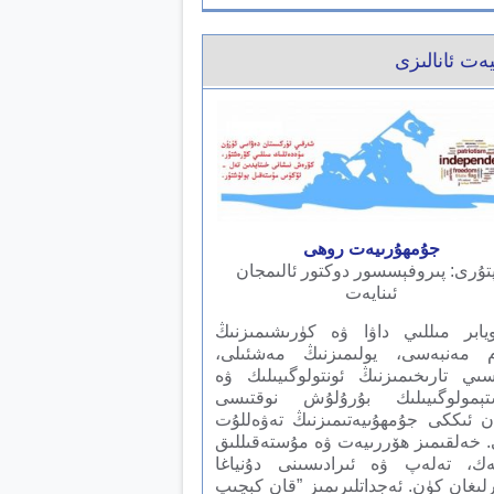
ەت ئانالىزى
جۇمھۇرىيەت روھى
پتۇرى: پىروفېسسور دوكتور ئالىمجان
ئىنايەت
-نويابر مىللىي داۋا ۋە كۈرىشىمىزنىڭ
ام مەنبەسى، يولىمىزنىڭ مەشئىلى،
ىي تارىخىمىزنىڭ ئونتولوگىيىلىك ۋە
ستېمولوگىيىلىك بۇرۇلۇش نوقتىسى
ن ئىككى جۇمھۇىيەتىمىزنىڭ تەۋەللۇت
 خەلقىمىز ھۆررىيەت ۋە مۇستەقىللىق
ەك، تەلەپ ۋە ئىرادىسىنى دۇنياغا
لىغان كۈن. ئەجداتلىرىمىز ”قان كېچىپ