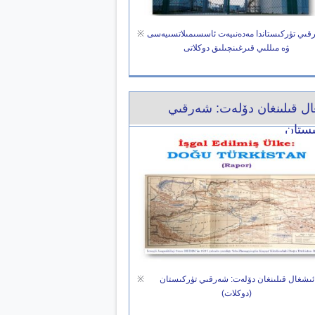
قىي تۈركىستاندا مەدەنىيەت ئاسسىمىلاتسىيەسى
※
ۋە مىللىي قىرغىنچىلىق دوكلاتى
ال قىلىنغان دۆلەت: شەرقىي
ىستان
ئىشغال قىلىنغان دۆلەت: شەرقىي تۈركىستان
※
(دوكلات)