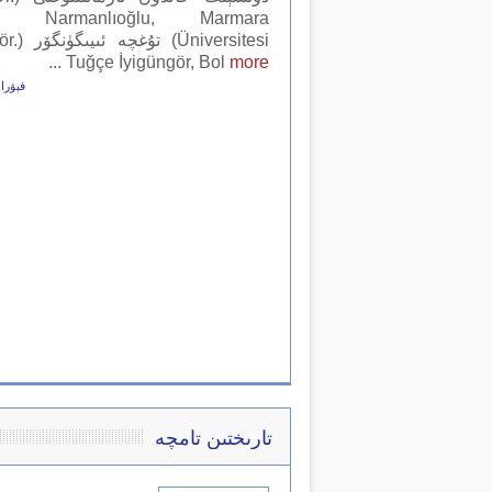
un Narmanlıoğlu, Marmara
iversitesi
...
Tuğçe İyigüngör, Bol
more
فېۋرال 18, 
تارىختىن تامچە