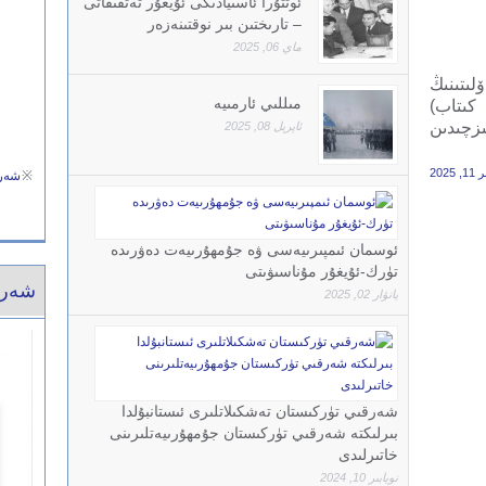
ئوتتۇرا ئاسىيادىكى ئۇيغۇر تەتقىقاتى
– تارىختىن بىر نوقتىنەزەر
ماي 06, 2025
ىتىنىڭ
مىللىي ئارمىيە
كىتاب)
زچىدىن
ئاپرېل 08, 2025
 2025
※
شەرق
ئوسمان ئىمپىرىيەسى ۋە جۇمھۇرىيەت دەۋرىدە
تۈرك-ئۇيغۇر مۇناسىۋىتى
شەرق
يانۋار 02, 2025
شەرقىي تۈركىستان تەشكىلاتلىرى ئىستانبۇلدا
بىرلىكتە شەرقىي تۈركىستان جۇمھۇرىيەتلىرىنى
خاتىرلىدى
نويابىر 10, 2024