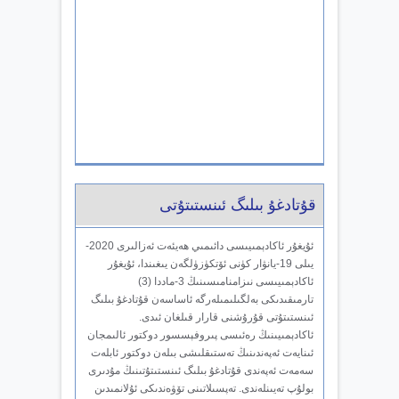
قۇتادغۇ بىلىگ ئىنستىتۇتى
ئۇيغۇر ئاكادېمىيىسى دائىمىي ھەيئەت ئەزالىرى 2020-
يىلى 19-يانۋار كۈنى ئۆتكۈزۈلگەن يىغىندا، ئۇيغۇر
ئاكادېمىيىسى نىزامنامىسىنىڭ 3-ماددا (3)
تارمىقىدىكى بەلگىلىمىلەرگە ئاساسەن قۇتادغۇ بىلىگ
ئىنستىتۇتى قۇرۇشنى قارار قىلغان ئىدى.
ئاكادېمىيىنىڭ رەئىسى پىروفېسسور دوكتور ئالىمجان
ئىنايەت ئەپەندىنىڭ تەستىقلىشى بىلەن دوكتور ئابلەت
سەمەت ئەپەندى قۇتادغۇ بىلىگ ئىنستىتۇتىنىڭ مۇدىرى
بولۇپ تەيىنلەندى. تەپسىلاتىنى تۆۋەندىكى ئۇلانمىدىن