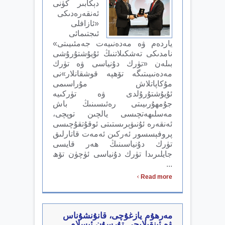
دېكابىر كۈنى
ئەنقەرەدىكى
«ئازافلى
ئىجتىمائى
ياردەم ۋە مەدەنىيەت جەمئىيىتى»
نامدىكى تەشكىلاتنىڭ ئۇيۇشتۇرۇشى
بىلەن «تۈرك دۇنياسى ۋە تۈرك
مەدەنىيىتىگە تۆھپە قوشقانلار»نى
مۇكاپاتلاش مۇراسىمى
ئۇيۇشتۇرۇلدى ۋە تۈركىيە
جۇمھۇرىيىتى رەئىسىنىڭ باش
مەسلىھەتچىسى يالچىن توپچى،
ئەنقەرە ئۇنىۋېرىستىتى ئوقۇتقۇچىسى
پروفېسسور ئەركىن ئەمەت قاتارلىق
تۈرك دۇنياسىنىڭ ھەر قايسى
جايلىرىدا تۈرك دۇنياسى ئۈچۈن تۆھ
...
›
Read more
مەرھۇم يازغۇچى، قانۇنشۇناس
ۋە ئىنقىلابچى تۇرسۇن ئىسلام