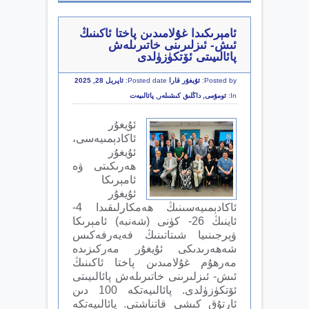
ئامېرىكىدا غۇلامىدىن پاختا ئاكىنىڭ
ئىش- ئىزلىرىنى خاتىرىلەش
پائالىيىتى ئۆتكۈزۈلدى
Posted by:
ئۇيغۇر قارا
Posted date:
ئاپرېل 28, 2025
In:
ئومۇمى
,
داڭلىق كىشىلەر
,
پائالىيەت
ئۇيغۇر
ئاكادېمىيەسى،
ئۇيغۇر
ھەرىكىتى ۋە
ئامېرىكا
ئۇيغۇر
ئاكادېمىيەسىنىڭ ھەمكارلىقىدا 4-
ئاينىڭ 26- كۈنى (شەنبە) ئامېرىكا
ۋېرجىنىيا شىتاتىنىڭ فەيەرفەكىس
شەھەرىدىكى ئۇيغۇر مەركىزىدە
مەرھۇم غۇلامىدىن پاختا ئاكىنىڭ
ئىش- ئىزلىرىنى خاتىرىلەش پائالىيىتى
ئۆتكۈزۈلدى. پائالىيەتكە 100 دىن
ئارتۇق كىشى قاتناشتى. پائالىيەتكە