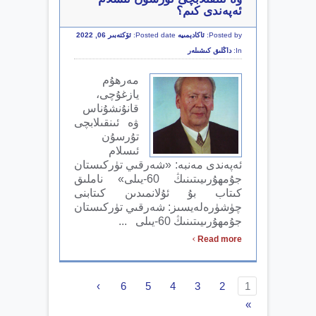
ئەپەندى كىم؟
Posted by:
ئاكادېمىيە
Posted date:
ئۆكتەبىر 06, 2022
In:
داڭلىق كىشىلەر
مەرھۇم
يازغۇچى،
قانۇنشۇناس
ۋە ئىنقىلابچى
تۇرسۇن
ئىسلام
ئەپەندى مەنبە: «شەرقىي تۈركىستان
جۇمھۇرىيىتىنىڭ 60-يىلى» ناملىق
كىتاب بۇ ئۇلانمىدىن كىتابنى
چۈشۈرەلەيسىز: شەرقىي تۈركىستان
جۇمھۇرىيىتىنىڭ 60-يىلى ...
›
Read more
›
6
5
4
3
2
1
»