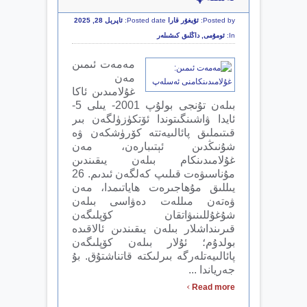
Posted by:
ئۇيغۇر قارا
Posted date:
ئاپرېل 28, 2025
In:
ئومۇمى
,
داڭلىق كىشىلەر
مەمەت ئىمىن
مەن
غۇلامىدىن ئاكا
بىلەن تۇنجى بولۇپ 2001- يىلى 5-
ئايدا ۋاشىنگىتوندا ئۆتكۈزۈلگەن بىر
قىتىملىق پائالىيەتتە كۆرۈشكەن ۋە
شۇنىڭدىن ئېتىبارەن، مەن
غۇلامىدىنكام بىلەن يىقىندىن
مۇناسىۋەت قىلىپ كەلگەن ئىدىم. 26
يىللىق مۇھاجىرەت ھاياتىمدا، مەن
ۋەتەن مىللەت دەۋاسى بىلەن
شۇغۇللىنىۋاتقان كۆپلىگەن
قىرىنداشلار بىلەن يىقىندىن ئالاقىدە
بولدۇم؛ ئۇلار بىلەن كۆپلىگەن
پائالىيەتلەرگە بىرلىكتە قاتناشتۇق. بۇ
جەرياندا ...
›
Read more