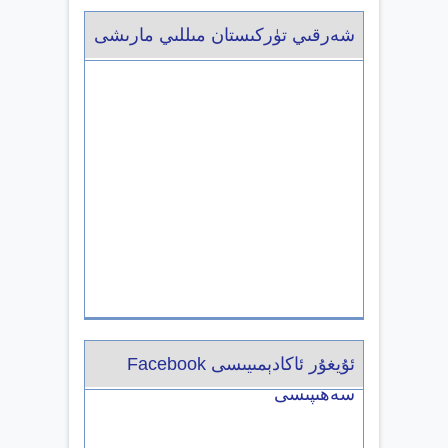
شەرقىي تۈركىستان مىللىي مارىشى
ئۇيغۇر ئاكادېمىيىسى Facebook
سەھىپىسى