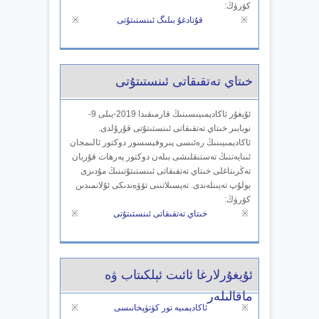
كۆرۈڭ:
※
قۇتادغۇ بىلىگ ئىنستىتۇتى
※
خىتاي تەتقىقاتى ئىنستىتۇتى
ئۇيغۇر ئاكادېمىيىسىنىڭ قارمىقىدا 2019-يىلى 9-
نويابىر خىتاي تەتقىقاتى ئىنستىتۇتى قۇرۇلدى.
ئاكادېمىيىنىڭ رەئىسى پىروفېسسور دوكتور ئالىمجان
ئىنايەتنىڭ تەستىقلىشى بىلەن دوكتور پەرھات قۇربان
تەڭرىتاغلى خىتاي تەتقىقاتى ئىنستىتۇتىنىڭ مۇدىرى
بولۇپ تەيىنلەندى. تەپسىلاتىنى تۆۋەندىكى ئۇلانمىدىن
كۆرۈڭ:
※
خىتاي تەتقىقاتى ئىنستىتۇتى
※
ئۇيغۇرلارغا ئائىت ئېلكىتاب ۋە
ماقالىلەر
※
ئاكادېمىيە تور كۈتۈپخانىسى
※