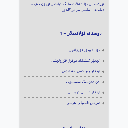
تۈركىستان دۆلىتىنىڭ ئەسلىگە كېلىشى ئۈچۈن خىزمەت
قىلىدىغان ئىلمىي بىر ئورگاندۇر.
دوستانە ئۇلانمىلار – 1
دۇنيا ئۇيغۇر قۇرۇلتىيى
ئۇيغۇر كىشىلىك ھوقۇق قۇرۇلۇشى
ئۇيغۇر ھەرىكىتى تەشكىلاتى
قۇتادغۇبىلىگ ئىنستىتۇتى
ئۇيغۇر ئانا تىل كومىتېتى
ئەركىن ئاسىيا رادىئوسى