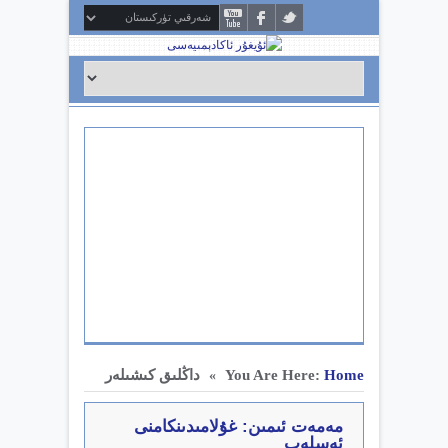
Home
You Are Here:
داڭلىق كىشىلەر
»
مەمەت ئىمىن: غۇلامىدىنكامنى
ئەسلەپ