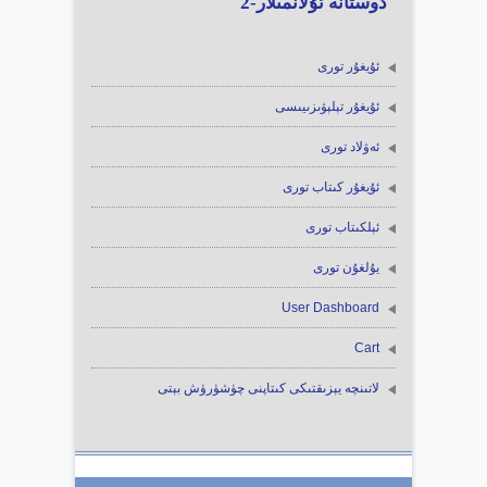
دوستانە ئۇلانمىلار-2
ئۇيغۇر تورى
ئۇيغۇر تېلېۋىزىيىسى
ئەۋلاد تورى
ئۇيغۇر كىتاب تورى
ئېلكىتاب تورى
يۇلغۇن تورى
User Dashboard
Cart
لاتىنچە يېزىقتىكى كىتاپنى چۈشۈرۈش بېتى