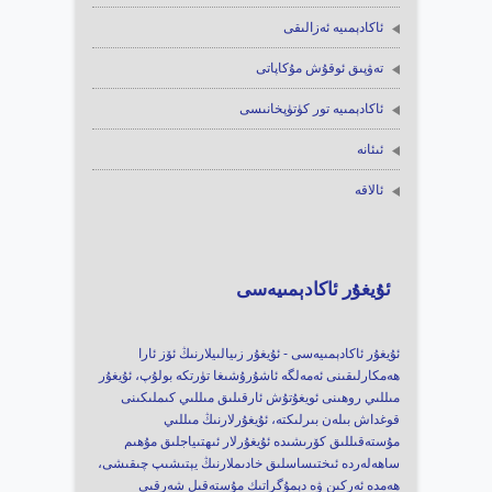
ئاكادېمىيە ئەزالىقى
تەۋپىق ئوقۇش مۇكاپاتى
ئاكادېمىيە تور كۈتۈپخانىسى
ئىئانە
ئالاقە
ئۇيغۇر ئاكادېمىيەسى
ئۇيغۇر ئاكادېمىيەسى - ئۇيغۇر زىيالىيلارنىڭ ئۆز ئارا
ھەمكارلىقىنى ئەمەلگە ئاشۇرۇشىغا تۈرتكە بولۇپ، ئۇيغۇر
مىللىي روھىنى ئويغۇتۇش ئارقىلىق مىللىي كىملىكىنى
قوغداش بىلەن بىرلىكتە، ئۇيغۇرلارنىڭ مىللىي
مۇستەقىللىق كۆرىشىدە ئۇيغۇرلار ئىھتىياجلىق مۇھىم
ساھەلەردە ئىختىساسلىق خادىملارنىڭ يېتىشىپ چىقىشى،
ھەمدە ئەركىن ۋە دېمۇگراتىك مۇستەقىل شەرقىي