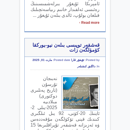
ئامېرىكا ئۇيغۇر بىرلەشمىسىنىڭ
رەئىسى ئەلفىدار خانىم رىياسەتچىلىك
قىلغان بولۇپ، ئالدى بىلەن ئۇيغۇر ...
›
Read more
قەشقەر توپىسى بىلەن نيو-يوركقا
كۆمۈلگەن زات
Posted by:
ئۇيغۇر قارا
Posted date:
مارت 01, 2025
In:
داڭلىق كىشىلەر
نەبىجان
تۇرسۇن
(تارىخ پەنلىرى
دوكتورى)
مىلادىيە
2025-يىلى 2-
ئاينىڭ 20-كۈنى، 92 يىل ئىلگىرى
كىندىك قېنى تۆكۈلگەن مۇقەددەس
ۋە ئەزىزانە قەشقەر تۇپراقلىرىغا 15