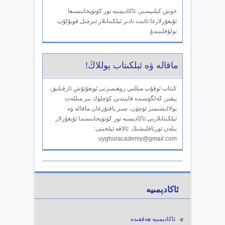
خوش كېلىپسىز، ئاكادېمىيە تور كۈتۈپخانىسىغا
ئۇيغۇرلارغا ئائىت نادىر ئېلكىتابلار ئىزچىل قويۇلۇپ
تولۇقلىنىدۇ.
ماقالە ۋە ئېلكىتاب يوللاڭ!
كىتاب ئوقۇپ مىللىي روھىمىزنى ئويغۇتۇش ئارقىلىق،
يېقىن كەلگۈسىدە قايتىدىن كۈچلۈك بىر مىللەت
بولالىشىمىز ئۈچۈن، سىز ياقتۇرغان ماقالە ۋە
ئېلكىتابلارنى ئاكادېمىيە تور كۈتۈپخانىسىدا ئۇيغۇرلار
بىلەن ئورتاقلىشىڭ. ئالاقە ئېلخېتى:
uyghuracademy@gmail.com
ئاكادېمىيە
ئاكادېمىيە ھەققىدە