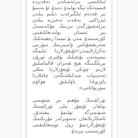
ئىككىسى بىرلەشكەن تەقدىردە
قىممەتكە ئىگە بولىدۇ دەيدۇ. ئۇ يەنىمۇ
بىر قەدەم ئ‍ىلگىرلەپ ،ئىلىم بىلەن
ئىدراكنى پەقەت تەجىربە بىلەن
بىرلەشتۈرگەن بىرىنىڭ مۇكەممەل
بىر ئىنسان بولىدىغانلىقىنى
كۆرسىتىدۇ. مەن بۇ تېمىدا رەھمەتلىك
شەرىقشۇناس ۋامبېرىنىڭ سۆزىنى
تەكرارلايمەن:«ئۇيغۇرلاردا ئىلىمگە
نىسپەتەن بۇنچىلىك يۇقىرى ئورۇن
بېرىلگىنىگە ھېچ ھەيران قالماسلىق
لازىم. چۈنكى ئۇيغۇرلاردا مىللى
ئەدەبىيات شەكىللەنگەن چاغلاردا
ياۋروپادا ياۋايىلىق ھۆكۈم
سۈرىۋاتاتتى».
تۈركچىنىڭ مۇھىم بىر شىۋىسى
بولغان ئۇيغۇر تىلى تۈركچىنىڭ
شىۋىمىزگە تولىمۇ يېقىندۇر.
ئاشكارىلانغان تەسۋىرلەر مۇزىكىنىڭ
ئۇيغۇرلاردىمۇ رول ئوينىغانلىقىنى
كۆرسىتىپ بېرىدۇ.