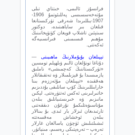
فرانسۇز ئالىمى، خىتتاي تىلى
مۇتەخەسسىسى پەللىئوتمۇ 1906-
1907-يىللىرىدا شەرقى تۈركىستانغا
قىلغان بىر ساياھىتىدە، دوكتور
سىتېئىن تاشلاپ قويغان كۈتۈپخانىنىڭ
مۇھىم قىسىمىنى فىرانسىيەگە
ئەكەتتى.
تېپىلغان بۇيۇملارنىڭ ماھىيىتى
—
دۇناغا تونۇلغان ئالىم ۋىلھېلم تومسېن
«تۈركىستاننىڭ كەچمىشى» ناملىق
يازمىسىدا بۇ قېزىلمىلار ۋە تەتقىقاتلار
ھەققىدە «تېپىلغان مۇئەززەم بىنا
خارابىللىرىنىڭ كۆپ سانلىقى بۇددىزىم
خاتىرلىرىنى ئەكس ئەتتۈرەتتى. لېكىن
مانىزىم ۋە خىرىستىيانلىق بىلەن
مۇناسىۋەتلىكمۇ نۇرغۇن دىققەتنى
تارتىدىغان ئىزلار بار ئىدى. بۇ بىنالار
بىلەن ئوخشاش مەقسەتتە
ئىشىلتىلىش ئۈچۈن ياسالغان غارلار
تەرەپ – تەرەپتىكى رەسىم، مىنياتۈر،