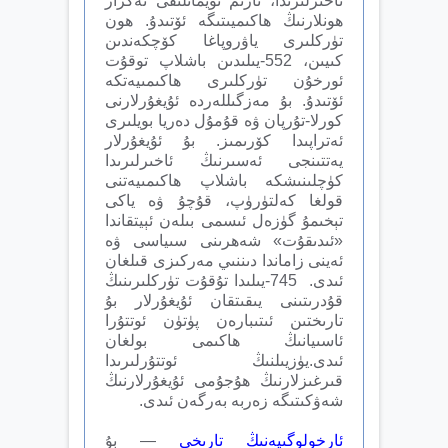
ئاخىرلىرىدا، تارىم ئويمانلىقى تەكرار
ھونلارنىڭ ھاكىميىتىگە ئۆتىدۇ. ھون
تۈركلىرى ياۋروپاغا كۆچكەندىن
كىيىن، 552-يىلىدىن باشلاپ توقۇت
ئ‍ورخۇن تۈركلىرى ھاكىمىيەتكە
ئۆتىدۇ. بۇ مەزگىللەردە ئۇيغۇرلارنى
كورلا-تۇرپان ۋە قۇمۇل دەريا بويلىرى
ئەتراپىدا كۆرىمىز. بۇ ئۇيغۇرلار
يەتتىنجى ئەسىرنىڭ ئاخىرلىرىدا
كۈچلىنىشكە باشلاپ ھاكىمىيەتنى
قولغا كەلتۈرۈپ، قۇچۇ ۋە ياكى
تېخىمۇ گۈزەل ئىسمى بىلەن ئېيتقاندا
«ئىدىقۇت» شەھرىنى سىياسى ۋە
ئەينى زاماندا دىننىي مەركىزى قىلغان
ئىدى. 745-يىلىدا تۇقۇت تۈركلىرىنىڭ
قۇدرىتىنى يىقىتقان ئۇيغۇرلار بۇ
تارىختىن ئىتىبارەن پۈتۈن ئوتتۇرا
ئاسىيانىڭ ھاكىمى بولغان
ئىدى.يۈزيىلنىڭ ئوتتۇرلىرىدا
قىرغىزلارنىڭ ھۇجۇمى ئۇيغۇرلارنىڭ
شەۋكىتىگە زەربە بەرگەن ئىدى.
ئارخولوگىيەنىڭ تارىخى
— بۇ