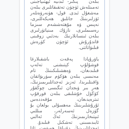
بىلەن پىكىر- ئىدىيە ئېھتىياجىنى
تەمىنلەش ئۈچۈن تەتقىقاتلىرى بىلەن
مەشغۇل ئىدى. قول- ھۈنەرۋەنلەر
ئۆزلىرىنىڭ جانلىق ھەيكەللىرى،
نەپىس ۋە مۇھتەششەم سىزما
رەسىملىرى، نازۇك مىنياتۈرلىرى
بىلەن ئىنسانلارنىڭ بەدئىي زوقىنى
قاندۇرۇش ئ‍ۈچۈن كۈرەش
قىلىۋاتاتتى.
ياۋرۇپادا پەقەت باشقىلارغا
قوشۇلۇپ كېتىشنى تەلەپ
قىلىدىغان، ۋەھشىلىكىنىڭ تام
مەنىسى بىلەن ھۆكۈم سۈرىۋاتقان
ۋاقىتلىرىدا، ئەزىز ئەجداتلىرىمىزنىڭ،
ھەر بىر ۋىجدان ئىگىسى چوڭقۇر
كۆڭۈل خۇشلىقى بىلەن قورقۇپ
تىترەيدىغان، مۇقەددەس
ئۇرۇشلىرىنىڭ مەھسۇلى بولغان بۇ
گۈزەل ئەسەرلەر، مىللىي
ئ‍ىپتىخارىمىزنىڭ ئەڭ ئەالىي
ئابىدىسىنى تەشكىل قىلىدۇ.
ئەجداتلىرىنىڭ دۇنياغا ھەيۋەت ئاتا