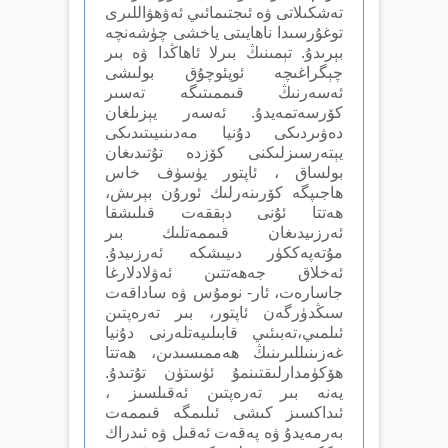
تەشكىلاتى ۋە ئىجتىمائىي ئەۋھۋاللىرى
توغۇرسىدا ناھايىتى ياخشى چۈشەنچە
بېرىدۇ. تېمىنىڭ بىرلا ئاھاڭدا ۋە بىر
چېگراغىچە ئوپئوچۇق بولىشى
ئەسەرنىڭ قىممىتىگە تەسىر
كۆرسەتمەيدۇ. ئەسەر يېزىلغان
دەۋىردىكى دۇنيا مەدىنىيىتىدىكى
يېتەرسىزلىكنى كۆزدە تۇتىدىغان
بولساق ، ئاپتور يۈسۈف خاس
ھاجىپگە كۆرىنەرلىك ئورۇن بېرىش،
ھەتتا ئۇنى دېققەت قىلىشقا
ئەرزىيدىغان قىممەتلىك بىر
مۇتەپەككۈر دىيىشكە ئەرزىيدۇ.
ئەخلاق جەھەتتىن ئەۋلادلارغا
جاسارەت، ئار- نومۇس ۋە ساداقەت
سىڭدۈرگەن ئاپتور، بىر تەرەپتىن
ئىلمىي،تەبىئىي قابىلىيەتلەرنى دۇنيا
غەزىنىللىرىنىڭ ھەممىسىدىن، ھەتتا
ھۆكۈمدارلىقتىنمۇ ئۈستۈن تۇتىدۇ.
يەنە بىر تەرەپتىن ئەقىلسىز ،
ئىداكسىز كىشى ئىلىمگە قىممەت
بەرمەيدۇ ۋە پەقەت ئەقىل ۋە ئىدراك