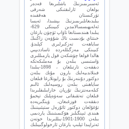
ئەسىرىمىزنىڭ باشلىرىغا قەدەر
بولغان ئارلىقتىكى شەرقى
تۈركىستان ھەققىدە
بىلىدىغانلىرىمىزنىڭ بېشىدا، ئەيسا
ئەلەيھىسسالامدىن كىيىنكى 629-
يىلىدا ھىندىستانغا تاۋاپ ئۈچۈن بارغان
خىتتاي بۇدىست تاڭ شۇۋەن زاڭنىڭ
ساياھەت تەزكىرلىرى كېلىدۇ.
كىيىنكى مەزگىللەردە تاساددىپىي
ھالدا قولغا چۈشكەن قول يازمىللىرى
ۋاستىسى بىلەن بۇ مەملىكەتكە
دىققەت تارتىلغان ، 1898-يىلىدا
فىنلاندىيەلىك بارون مۇنك بىلەن
دوكتور دۇننەرنىڭ بۇ رايونلارغا قىلغان
ساياھىتى بىلەن روسيەلىك ئالىم
كىلەمەنتزنىڭ تۇرپان خارابىلىقلىرىدا
قىلغان تەتقىقاتى سەۋەپلىك تېخمۇ
دىققەت قوزغىغان، ۋېنگىريەدە
تۇغۇلغان دوكتور ئائۇرەل ستېئىيننىڭ
ھىندى ئىېنگىلىز ھۆكىمىتىنىڭ ياردىمى
بىلەن 1900-1901-يىللىرىدا خوتەن
ئەتراپىدا ئېلىپ بارغان ئارخولوگىيىلىك