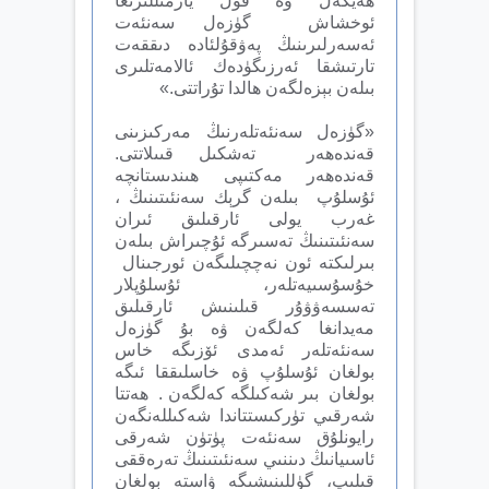
ھەيكەل ۋە قول يازمىللىرىغا
ئوخشاش گۈزەل سەنئەت
ئەسەرلىرىنىڭ پەۋقۇلئادە دىققەت
تارتىشقا ئەرزىگۈدەك ئالامەتلىرى
بىلەن بېزەلگەن ھالدا تۇراتتى.»
«گۈزەل سەنئەتلەرنىڭ مەركىزىنى
قەندەھەر تەشكىل قىىلاتتى.
قەندەھەر مەكتىپى ھىندىستانچە
ئۇسلۇپ بىلەن گرېك سەنئىتىنىڭ ،
غەرب يولى ئارقىلىق ئىران
سەنئىتىنىڭ تەسىرگە ئۇچىراش بىلەن
بىرلىكتە ئون نەچچىلىگەن ئورجىنال
خۇسۇسىيەتلەر، ئۇسلۇپلار
تەسسەۋۋۇر قىلىنىش ئارقىلىق
مەيدانغا كەلگەن ۋە بۇ گۈزەل
سەنئەتلەر ئەمدى ئۆزىگە خاس
بولغان ئۇسلۇپ ۋە خاسلىققا ئىگە
بولغان بىر شەكىلگە كەلگەن . ھەتتا
شەرقىي تۈركىستتاندا شەكىللەنگەن
رايونلۇق سەنئەت پۈتۈن شەرقى
ئاسىيانىڭ دىننىي سەنئىتىنىڭ تەرەققى
قىلىپ، گۈللىنىشىگە ۋاستە بولغان