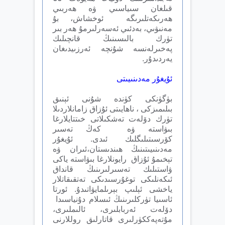
قىلغان سىياسىي ۋە ھەربىي
ھەرىكەتلىرىگە ئوخشاش، بۇ
مەنىۋىي، بەدئىي ئەسەرلىرمۇ ھەر بىر
تۈرك بالىسىنىڭ قانچىلىك
پەخىرلەنسە شۇنچە ئەرزىيدىغان
يەردىدۇر.
ئۇيغۇر مەدىنىيىتى
بۈگۈنكى كۈندە شۇنى ئېنىق
بىلىمىزكى ، ناھايىتى ئۇزاق زامانلاردىلا
تۈرك دۆلەت تەشكىلاتى خىتتايلارغا
بىۋاستە ۋە كەڭ تەسىر
كۆرسىتىلىگلىك ئىدى. ئ‍ۇيغۇر
مەدىنىيىتىنىڭ ھىندىستان،ئىران ۋە
تېخىمۇ ئۇزاق رايونلارغا بىۋاستە ياكى
ۋاستىلىك تەسىرلىرىنىڭ قانداق
ئىكەنلىكى توغۇرسىدىكى تەتقىقاتلار
ياخشى ئېلىپ بېرىلمايۋاتىدۇ. ئورتا
ئاسىيا تۈركلىرىنىڭ ئىسلام دۇنياسىدا
دۆلەت ئەربابلىرى، ئالىملىرى،
مۇتەپەككۈرلىرى قاتارلىق روللارنى