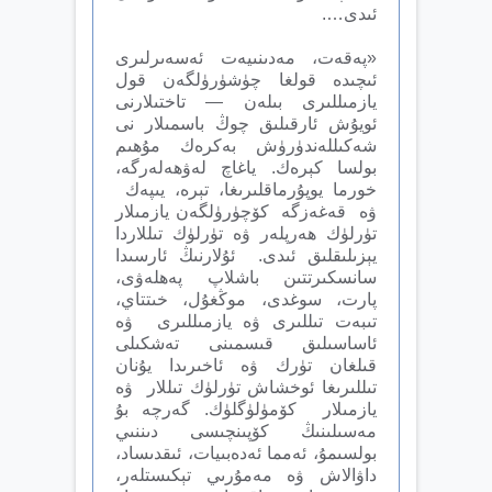
ئىدى….
«پەقەت، مەدىنىيەت ئەسەىرلىرى
ئىچىدە قولغا چۈشۈرۈلگەن قول
يازمىللىرى بىلەن — تاختىلارنى
ئويۇش ئارقىلىق چوڭ باسمىلار نى
شەكىللەندۈرۈش بەكرەك مۇھىم
بولسا كېرەك. ياغاچ لەۋھەلەرگە،
خورما يوپۇرماقلىرىغا، تېرە، يىپەك
ۋە قەغەزگە كۆچۈرۈلگەن يازمىلار
تۈرلۈك ھەرپلەر ۋە تۈرلۈك تىللاردا
يېزىلىقلىق ئىدى. ئۇلارنىڭ ئارسىدا
سانسكىرتتىن باشلاپ پەھلەۋى،
پارت، سوغدى، موڭغۇل، خىتتاي،
تىبەت تىللىرى ۋە يازمىللىرى ۋە
ئاساسىلىق قىسمىنى تەشكىلى
قىلغان تۈرك ۋە ئاخىرىدا يۇنان
تىللىرىغا ئوخشاش تۈرلۈك تىللار ۋە
يازمىلار كۆمۈلۈگلۈك. گەرچە بۇ
مەسىلىنىڭ كۆپىنچىسى دىننىي
بولسىمۇ، ئەمما ئەدەبىيات، ئىقدىساد،
داۋالاش ۋە مەمۇرىي تېكىستلەر،