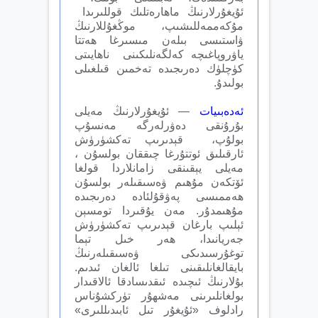
ئۇيغۇرلارنىڭ ماھارەتلىك قوللىرىدا
مۇكەممەللىشىپ، موڭغۇللارنىڭ
ۋاستىسى بىلەن مىسىرغا ھەتتا
ياۋروپاغىچە كەلگەنلىكىنى ناھايىتى
كۈچلۈك دەرىجىدە تەخمىن قىلغىلى
بولىدۇ.
ئەدەبىيات
— ئۇيغۇرلارنىڭ مەيلى
بۇرۇنقى دەۋرلەرگە مەنسۇپ
بولۇپ، قېدىرىپ تەكشۈرۈش
ئارقىلىق ئوتتۇرغا چىققان بولسۇن ،
مەيلى يېقىنقى زامانلاردا قولغا
ئ‍ۆتكەن مۇھىم ۋەسىقىلەر بولسۇن
ھەممىسى پەۋقۇلئادە دەرىجىدە
مۇھىمدۇر. مەن يۇقىردا تومسېن
ئېلىپ بارغان قېدىرىپ تەكشۈرۈش
جەريانىدا، ھەر خىل تېما
توغۇرسىدىكى ۋەسىقىلەرنىڭ
بايقالغانلىقىنى تىلغا ئالغان ئىدىم.
بۇلارنىڭ ئىچىدە ئىقدىسادقا ئالاقىدار
بولغانلىرىنى مەشھۇر تۈركشۇناس
رادلوف «ئۇيغۇر تىل ئابىدىللىرى»