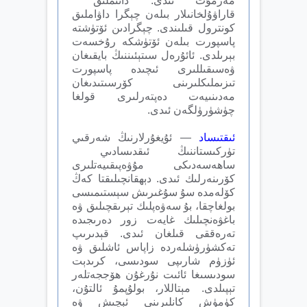
مەزمۇت ئىدى. دائىملىق
قاراۋۇلخانىلار بىلەن چېگرا داۋاملىق
كونترول قىلىندى. چېگرادىن ئۆتۈشتە
پاسپورت بىلەن ئۆتۈشكە رۇخسەت
بېرىلدى. ئائۇرەل سىتېئىننىڭ بايقىغان
ۋەسىقىللىرى ئىچىدە پاسپورت
تىزىملىكلىرىنى كۆرسىتىدىغان
مەدىنىيەت دەپتەرلىرى قولغا
چۈشۈرۈلگەن ئىدى.
ئىقتىساد
— ئۇيغۇرلارنىڭ شەرقىي
تۈركىستاننىڭ ئىقدىسادىي
ساھەسەدىكى مۇۋەپىقىيەتلىرى
كۆرىنەرلىك ئىدى. دېھقانچىلىقتا كەڭ
كۆلەمدە سۇ سۇغىرىش سېستىمىسى
بولغاچقا، بۇ سەۋەپلىك تېرىقچىلىق ۋە
باغۋەنچىلىك غايەت زور دەرىجىدە
تەرەققى قىلغان ئىدى. قېدىرىپ
تەكشۈرۈشلەردە زاپاس ئاشلىق ۋە
ئۈزۈم شارىپى سودىسى، كرىدېت
سودىسىغا ئائىت نۇرغۇن ھۆججەتلەر
تېپىلدى. مېتاللار، بولۇپمۇ ئالتۇن،
كۈمۈش كانلىرىنى ئېچىش ۋە