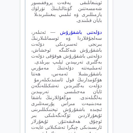
ئوينىغانلىقى پەقەت پروففىسور
شەمسەتتىن گۈنئالتاينىڭ تۈرلۈك
يازمىللىرى ۋە ئىلمىي يىغىنلىرىدىلا
بايان قىلىندى.
دۆلەتنى باشقۇرۇش
— ئەتىلەر،
سەلجۇقلاردا ۋە ئوسمانلىلارنىڭ
بىرنجى ئەسىردىكى دۆلەت
باشقۇرۇش شەكلىگە ئوخشاش،
دۆلەتنى باشقۇرۇش ھوقۇقى دۆلەت
بەگلىرى تەرىپىدىن ئېلىپ بېرىلدى.
ئەمىلىيەتتە دۆلەتنىڭ مەمۇرىي
باشقۇرىشىلا ئەمەس، ھەتتا
ھۆكۈمدارنىڭ قول ئاستىدىكىلەرمۇ
دۆلەت بەگلىرىدىن تەشكىللەنگەن
ئايان مەجىلىسى تەرىپىدىن
بەلگىلەندى. موڭغۇللارنىڭ باشقا
مەدىنىيەت مىراس پۇرسەتلىرى
ئىچىدە باشقۇرۇش تېخنىكىللىرىنى
ئۇيغۇرلاردىن ئۆگەنگەنلىكى بىر
ئوچۇق ھەقىقەتتۇر. ئۇيغۇرلار
ئارىسىدىكى چېگرا تەشكىلاتى غايەت