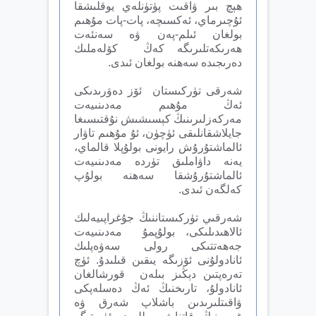
ھېچ بىر ۋاقىت پۈتۈنلەي يوقلىشقا
ئۇچىرماي، ئەكسىچە، پات-پات مۇھىم
بولغان ئىلم-پەن ۋە سەنئەت
ھەرىكەتلىرىگە كەڭ كۆلەملىك
دەرىجىدە سەھنە بولغان ئىدى.
شەرقى تۈركىستان ئۆز دەۋرىدىكى
ئەڭ مۇھىم مەدىنىيەت
مەركەزلىرىنىڭ كېسىشىش نۇقتىسىغا
جايلاشقانلىقى ئۈچۈن، ئۇ مۇھىم تاۋار
ئالماشتۇرۇش رايونى بولۇپلا قالماي،
يەنە داۋاملىق تۈردە مەدىنىيەت
ئالماشتۇرۇشقا سەھنە بولۇپ
كەلگەن ئىدى.
شەرقىي تۈركىستاننىڭ جۇغراپىيەلىك
ئالاھىدىلىكى، بولۇپمۇ مەدىنىيەت
جەھەتتىكى رولى سەۋەپلىك
ئانادولۇنى ئۆزىگە يىقىن قىلىدۇ. ئ‍ۈچ
تەرەپتىن دېڭىز بىلەن قورشالغان
ئانادولۇ، تارىخنىڭ ئەڭ دەسلەپكى
ۋاقىتلىرىدىن باشلاپ شەرق ۋە