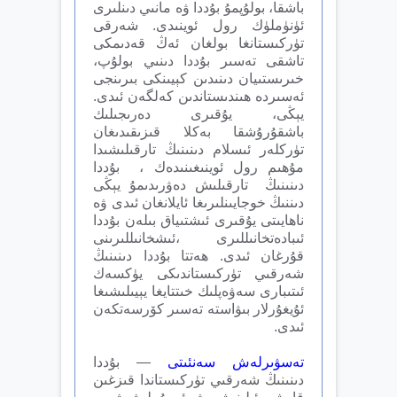
باشقا، بولۇپمۇ بۇددا ۋە مانىي دىنلىرى
ئۈنۈملۈك رول ئوينىدى. شەرقى
تۈركىستانغا بولغان ئەڭ قەدىمكى
تاشقى تەسىر بۇددا دىنىي بولۇپ،
خىرىستىيان دىنىدىن كېيىنكى بىرىنجى
ئەسىردە ھىندىستاندىن كەلگەن ئىدى.
يېڭى، يۇقىرى دەرىجىلىك
باشقۇرۇشقا بەكلا قىزىقىدىغان
تۈركلەر ئىسلام دىنىنىڭ تارقىلىشىدا
مۇھىم رول ئوينىغىنىدەك ، بۇددا
دىنىنىڭ تارقىلىش دەۋرىدىمۇ يېڭى
دىننىڭ خوجايىنلىرىغا ئايلانغان ئىدى ۋە
ناھايىتى يۇقىرى ئىشتىياق بىلەن بۇددا
ئىبادەتخانىللىرى ،ئىشخانىللىرىنى
قۇرغان ئىدى. ھەتتا بۇددا دىنىنىڭ
شەرقىي تۈركىستاندىكى يۈكسەك
ئىتىبارى سەۋەپلىك خىتتايغا يېيىلىشىغا
ئۇيغۇرلار بىۋاستە تەسىر كۆرسەتكەن
ئىدى.
تەسۋىرلەش سەنئىتى
— بۇددا
دىنىنىڭ شەرقىي تۈركىستاندا قىزغىن