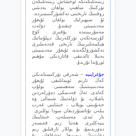
زىننەتلىگەنگە ئوخشاش زىننەتلىگەن
تۈركنىڭ ساھىپ بولغان بەدىئىي
زوقىنىڭ تارىخىنى تەكشۈرگىنىمىزدە،
ئۇ سېھىرلىك بولغان ئۇيغۇر
مەدىنىيىتى چىقىدۇ. دۆلەت
مەمۇرىيىتىدە يۇقىرى كۈچ
كۆرسەتكەن تۈركلەرنىڭ دېپلۇماتىك
ھېكمەتلىرىنىڭ تارىخى قەدەملىرى
تەكشۈرۈلگەندە، ئۇيغۇر مەدىنىيىتى
يەنىلا ئالدىنقى قاتاردىكى مۇھىم
ئورۇندا تۇرىدۇ.
جۇغراپىيە
– شەرقى تۈركىستاندىكى
كەڭ تارىم ئويمانلىقى ئۇيغۇر
مەدىنىيىتىنىڭ سەھنىسى بولۇپ
كەلدى. ئەڭ قەدىمكى دەۋرلەردىن
باشلاپ، بۇ دۆلەتنىڭ شىمالى ۋە
جەنۇبىنى بويلاپ ، خىتتاينى غەرب
بىلەن تۇتاشتۇردىغان سودا يوللىرى
بار ئىدى. مەسىلەن، خىتتاينىڭ
يىپەكلىرى ھەتتا رىم قەيسەر
دەۋرىدىمۇ، بۇ يوللار ئارقىلىق رىم
دۆلىتىنىڭ زېمىنىغا توشۇلغان. بۇ