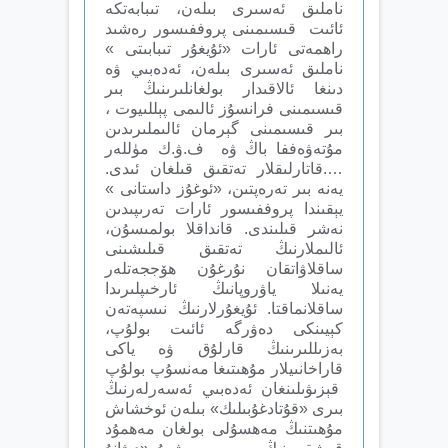
ناملىق ئەسىرى بىلەن، تىبابەتكە
ئائىت قىسىمىنى پروففىسور رەشىد
راھمەتى ئارات «ئۇيغۇر تىبابىتى »
ناملىق ئەسىرى بىلەن، ئەدەبىي ۋە
دىنغا ئالاقىدار بولغانلىرىنىڭ بىر
قىسىمىنى فرانسۇز ئالىمى پېللىيوت ،
بىر قىسىمىنى گېرمان ئالىملىرىدىن
مۇتەۋەففا باڭ ۋە ف.ۋ.ك مۈللەر
….قاتارلىقلار تەتقىق قىلغان ئىدى.
يەنە بىر تەرەپتىن، «ئوغۇز داستانى »
يېقىندا پروففىسور ئارات تەرىپىدىن
نەشر قىلىندى. قانداقلا بولمىسۇن،
ئالىملارنىڭ تەتقىق قىلىشىنى
ساقلاۋاتقان نۇرغۇن ھۆججەتلەر
يەنىلا ياۋروپانىڭ ئارخىپلىرىدا
ساقلانماقتا. ئۇيغۇرلارنىڭ نىسپەتەن
كېيىنكى دەۋرگە ئائىت بولۇپ،
بەزىللىرىنىڭ قارلۇق ۋە ياكى
قاراخانىيلار مۇھىتىغا مەنسۇپ بولۇپ
قېزىۋىلىنغان ئەدەبىي ئەسەرلەرنىڭ
بىرى «قۇتادغۇبىلىك» بىلەن ئ‍وخشاش
مۇھىتنىڭ مەھسۇلى بولغان مەھمۇد