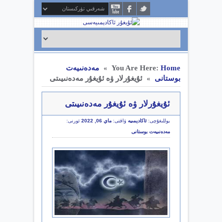
Home
You Are Here:
مەدەنىيەت
»
بوستانى
ئۇيغۇرلار ۋە ئۇيغۇر مەدەنىيىتى
»
ئۇيغۇرلار ۋە ئۇيغۇر مەدەنىيىتى
يوللىغۇچى:
ئاكادېمىيە
ۋاقتى:
ماي 06, 2022
ئورنى:
مەدەنىيەت بوستانى