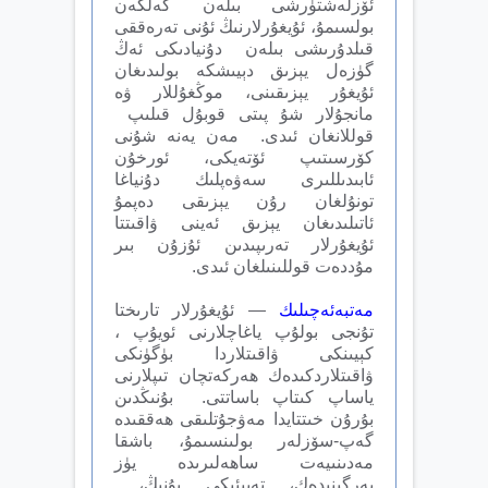
ئۆزلەشتۈرشى بىلەن كەلگەن
بولسىمۇ، ئۇيغۇرلارنىڭ ئۇنى تەرەققى
قىلدۇرىشى بىلەن دۇنيادىكى ئەڭ
گۈزەل يېزىق دېيىشكە بولىدىغان
ئۇيغۇر يېزىقىنى، موڭغۇللار ۋە
مانجۇلار شۇ پىتى قوبۇل قىلىپ
قوللانغان ئىدى. مەن يەنە شۇنى
كۆرسىتىپ ئۆتەيكى، ئورخۇن
ئابىدىللىرى سەۋەپلىك دۇنياغا
تونۇلغان رۇن يېزىقى دەپمۇ
ئاتىلىدىغان يېزىق ئەينى ۋاقىتتا
ئۇيغۇرلار تەرىپىدىن ئۇزۇن بىر
مۇددەت قوللىنىلغان ئىدى.
مەتبەئەچىلىك
— ئۇيغۇرلار تارىختا
تۇنجى بولۇپ ياغاچلارنى ئويۇپ ،
كېيىنكى ۋاقىتلاردا بۈگۈنكى
ۋاقىتلاردكىدەك ھەركەتچان تىپلارنى
ياساپ كىتاپ باساتتى. بۇنىڭدىن
بۇرۇن خىتتايدا مەۋجۇتلىقى ھەققىدە
گەپ-سۆزلەر بولىنسىمۇ، باشقا
مەدىنىيەت ساھەلىرىدە يۈز
بەرگىنىدەك، تەبىئىكى بۇنىڭ،