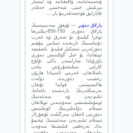
ۋەسىيەتنامە، ۋاقىفنامە ۋە ئېىتىبار
بېرىلىش خېتى، شەخسي خەتلەر
قاتارلىق ھۆججەتلەرمۇ بار….
پارلاق دەۋىر
— ئۇيغۇر مەدىنىيىتىنىڭ
پارلاق دەۋرى 750-850-يىللىرىغا
توغرا كېلىدۇ، بۇ شەرق ۋە غەرب
دۇنياسىنىڭ تارىخىدە ئىنتايىن مۇھىم
دەۋرلەرنى تەشكىل قىلىدۇ. باشقىچە
ئېيتقاندا، بۇ خىل گۈللىنىش دەۋرى
ياۋرۇپادا شارلىمەن ياكى ئۇلۇغ
كارلنى سېلىشتۇرۇش بىلەن
باشلانغان، غەربىي ئاسىيادا ھارۇن
رەشىت دەۋرىدە، دۆلەت
ھاكىمىيىتىنى قولىدا تۇتقان
بەرمىكلەرنىڭ ياردىمىدە باغداتتا،
ئىلىم-پەن ۋە سەنئەتنىڭ
ئومۇملىشىشى سەۋەبىدىن توپلانغان
ئىسلام دۆلەتلىرىنىڭ كۈچلىنىش
دەۋرىنى ئاچقان مەزگىلدە، ئۇيغۇرلار
ئىسلام ئىلىم-پەن سەنئىتىنىڭ تېخىمۇ
بەك تەرەققى قىلىشىغا سەۋەپ
بولىدىغان مەدىنىيەت مۇھىتىنى