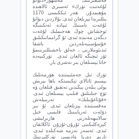
قەشقىرىنىڭ مەشھۇر«دىۋانۇ
لۇغەتىت تۈرك» ئەسىرى ئالاھىدە
مۇھىمدۇر. ھەر ئىككىسى 1170
يىللىرىدا يېزىلغان ئىدى. بۇلاردىن دىۋانۇ
لۇغەت نامىنىڭ ئىپادە ئەتكىنىگە
ئوخشاش چوڭ ھەجىملىك لۇغەت
دىگەن مەنىدە ئىدى. ئۇ گرامماتىكىلىق
خۇسۇسىيەتلەردىن باشقا
ئىدىئوملارنى ، خەلق ناخشىللىرىنىمۇ
ئۆز ئىچىگە ئالغان ئىدى. تۈركىيەدە
خاتا بېسىلغان بىر نەشرى بار.
تۈرك تىل جەمئىيىتىدە ھۆرمەتلىك
بېسىم ئاتالاي تېكىستكە باھا بېرىش
يولى بىلەن يېڭىدىن تەتقىق قىلغان ۋە
ئۈچ جىلىتلىق قىلىپ بېسىلغان ئىدى.
«قۇتاغۇبىلىك» تەربىيلەش
مەقسىتىدە يېزىلغان ئىدى. ئۇ بىر
دۆلەت ئەربابىنىڭ قايسى خىل
سالايىھەتلەرنى ھازىرلىشى
كېرەكلىكىنى ئۇزۇن-ئۇزۇن ئ‍اڭلاتقان
ئىدى. ئەسەر نەزمە شەكىلدە ئىدى.
تارىم دەريا ۋادىسى تۈركلىرىنىڭ