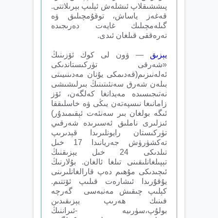
پىششىقلاپ ئىشلەش ئېلىپ بېرىلاتتى.
قەغەز ياساش، توقۇمچىلىق ۋە
گىلەمچىلىك غايەت دەرىجىدە
تەرەققى قىلغان ئىدى.
يېزىق
— ۋون لى كوك ئۆزىنىڭ
«شەرقى تۈركىستاندىكى
ئەلەنىزىم(قەدىمكى يۇنان مەدىنىيىتى
بىلەن شەرق سەنئىتىنىڭ بىرلىشىشى
نەتىجىسىدە مەيدانغا كەلگەن، ئ‍ۆز
زامانىغا نىسپەتەن يىڭى ۋە خاسلىققا
ئىگە بولغان بىر سەنئەت ئېقىمىدۇر)
ئىزلىرى ناملىق ئەسىرىدە شەرقىي
تۈركىستان رايونلىرىدا قېدىرىپ
تەكشۈرۈش جەريانىدا 17 خىل
تىلدىكى 24 خىل يېزىقنىڭ
تېپىلغانلىقىنى تىلغا ئالغان. بۇلارنىڭ
ئىچىدىكى مۇھىم دەپ قارالغانلىرىنى
يۇقۇرىدا ئىشارەت قىلىپ ئۆتتىم.
كېلىپ چىقىش مەنبەسى گەرچە
فىنىك ھەرىپ يېزىقىدىن
بولۇپ،سۈرىيە -ئىراننىڭ