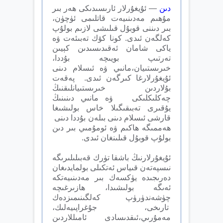
دىن
— ئۇيغۇرلار ئارىسىدىكى ھەر بىر
مۇھىم مەدىنىيەت قاتلىمى ئۈچۈن،
بىر دىننى قوبۇل قىلىشى لازىم بولۇپ
كەلگەن ئىدى. كونا كۆك تەبىئەت ۋە
ياكى شامان ئەقىدىسىدىن كېيىن
تەرتىپ بويىچە بۇددا،
خىرىستىيان،مانىي ۋە ئىسلام دىنى
ئۇيغۇرلارغا كىرگەن ئىدى. پەقەت
بۇلاردىن خىرىستىيانلىقنىڭ
چەكلىكلىكى ۋە مانىي دىنىنىڭ
يۇقىرى تەبىقىگىلا خاس بولىشىغا
قارشى ئىسلام دىنى بىلەن بۇددا دىنى
ھەممىگە ھاكىم ۋە ئومۇمىي بىر دىن
بولۇپ قوبۇل قىلىنغان ئىدى.
ئۇيغۇرلارنىڭ باشقا تۈرك قەبىلىلىرىگە
نىسپەتەن قىياس ئەتكىلى بولمايدىغان
دەرىجىدە يۈكسەك بىر مەدىنىيەتكە
ئەىگە بولىشىدا، ھازىرغىچە
چۈشەندۈرۈپ كەلگىنىمىزدەك
تارىخى، جۇغراپىيەلىك،
مەمۇرىي،ئىقدىسادى ئامىللاردىن