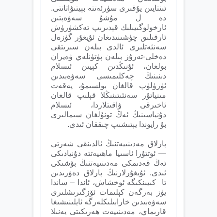
ئىنتايىن يۇقىرى سۈرئەتتە بېيتىۋاتاتتى.
دە ل مۇشۇ سەۋەپتىن
ئارخولوگىيىلىك قېدىرىپ تەكشۈرۈش
ئارقىلىق چۈشىنىدىغان ئۇيغۇر گۈزەل
سەنئەتلىرى ئالدى بىلەن سىرىتقى
دەخلى-تەرۇز بىلەن پۈتۈنلەي ۋەيران
بولغان، ئۇنىڭدىن كېيىن ئىسلام
دىنىنىڭ چەكلىمىسى سەۋەبىدىن
ئۈزۈلۈپ قالغان بولسىمۇ، پەقەت
مىنياتۇر سەنئىتىنىڭلا قېلىپ قالغان
ئاخىرقى ۋاقىتلاردا، ئىسلام
دۇنياسىنىڭ ئەڭ تونۇلغان سىمالىرى
بۇ رايوندا يېتىشىپ چىققان ئىدى.
پارلاق مەدىنىيەتنىڭ ئالدىنقى شەرتى
— ئوتتۇرا ئاسىيا ماھىيەتتە دۇنيادىكى
ئەڭ قەدىمكى مەدىنىيەتنىڭ بۆشىكى
ئىدى. ئۇيغۇرلارنىڭ پارلاق دەۋرىدىن
تا كىيىنكىگە ئوخشاش، ئاندا – ساندا
يۈز بەرگەن كېلىمات ئۆزگىرىشلىرى
سەۋەبىدىن خارابىلىكلەرگە ئايلىنىشىغا
قارىماي، مەدىنىيەت ھەرىكىتى يەنىلا