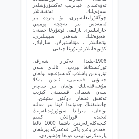
ئەۋەتىلدى. قېدىرىپ تەكشۈرۈشلەر
سەۋەپلىك تەتقىقاتلار
چوڭقۇرلىغانسېرى، بۇ يەردە بىر
ئەمەدس بىر نەچچە پومپىي
خارابىللىرى بارلىقى ئوتتۇرغا چىقتى:
ھەيۋەتلىك شەھەر سېپىللىرى،
بۇتخانىلار ، مۇناستېرلار، سارايلار،
كۈتۈپخانىلار ئوتتۇرغا چىقتى.
1906-يىلىدا تەكرار شەرقى
تۈركىستانغا بېرىپ، ئالدى بىلەن
تۇرپاندىن باشلاپ گەنسۇغىچە بولغان
جەنۇبى قىسىمى، ئاندىن بەكلا
مۇشەققەتلىك بولغان بىر سەپەر
بىلەن شىمالى قىسمىنى كېزىپ
تەتقىق قىلغان دوكتور ستېئىن،
چاقىلىقنىڭ جەنۇبىدا كونا بىر قەلئە
بولغان، مىراندا سۈپۈرۈندىلەرنىڭ
ئىچىدە قوراللار، كىيىم
كېچەكلەرلەردىن باشقا 1000 تالغا
قەدەر ياغاچ ياكى قەغەزگە يېزىلغان
يازمىلارنى تېپىپ قولغا چۈشۈردى.