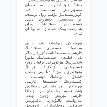
قارشى ئېلىنىشى ۋە ئومۇملىشىشى ،
دىننىڭ ئېھتىياجلىرىدىن سانىلىدىغان
تەسۋىرلەش سەنئىتىنىڭ قەد
كۆتۈرلىشىدىمۇ مۇھىم رول ئوينىدى.
بۇ سەۋەپتىن، ئۇيغۇرلار دىنىي
تەسۋىرلەش سەنئىتىنىڭ يىراق
شەرىققە يۆتكىلىشىدە ۋاستە بولغان
ئ‍ىدى.
تۆۋەندىكى رىۋايەتتە بۇددا دىنىي
سەۋەپلىك تەسۋىرى سەنئەتنىڭ
قارشى ئېلىنىشىغا ئائىت كۆز قاراشلار
بايان قىلىنغان: ھىندىستاننىڭ ماتۇرا
شەھىرىنىڭ ھۆكۈمرانى بولغان ۋەز-
نەسىھەتچى ئۇپاگۇپتا ئۆزىنىڭ
نۇتۇقلىرى بىلەن كىشىلەرنى جەلىپ
قىلىدۇ. بۇددانىڭ دۈشمىنى ،
كىشىلەرنىڭ خاھىشىغا قارشى
تۇرىدىغان ۋە ماھىيىتى شەيتاندىن
باشقا نەرسە بولمىغان مارا، بۇدداغا
قارشى تۇرۇش ئۈچۈن ئۈنچە-
مەرۋايىت، ئالتۇنلارنى ياغدۇرىدۇ،
ساماۋىي رەققاسلارنى ئەۋەتىدۇ،