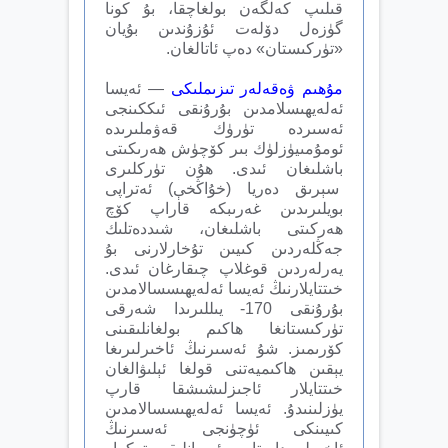
قىلىپ كەلگەن بولغاچقا، بۇ كونا
گۈزەل دۆلەت ئۇزۇندىن بۇيان
«تۈركىستان» دەپ ئاتالغان.
مۇھىم ۋەقەلەر تىزىملىكى
— ئەيسا
ئەلەيھىسلامدىن بۇرۇنقى ئىككىنجى
ئەسىردە تۈرۈك قەۋملىرىدە
ئومۇمىيۈزلۈك بىر كۆچۈش ھەرىكىتى
باشلىغان ئىدى. ھۇن تۈركلىرى
سېرىق دەريا (خۇاڭخې) ئەتراپى
بويلىرىدىن غەرىبكە قاراپ كۆچ
ھەركىتى باشلىغان، شىددەتلىك
جەڭلەردىن كىيىن تۇخارلارنى بۇ
يەرلەردىن قوغلاپ چىقارغان ئىدى.
خىتتايلارنىڭ ئەيسا ئەلەيھىسسالامدىن
بۇرۇنقى 170- يىللىرىدا شەرقى
تۈركىستانغا ھاكىم بولغانلىقىنى
كۆرىمىز. شۇ ئەسىرنىڭ ئاخىرلىرىغا
يېقىن ھاكىميەتنى قولغا ئېلىۋالغان
خىتتايلار ئاجىزلىشىشقا قارپ
يۈزلىنىدۇ. ئەيسا ئەلەيھىسسالامدىن
كىيىنكى ئۈچۈنجى ئەسىرنىڭ