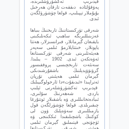
قېدىرىپ تەكشۈرۈشلىرىدە،
پەۋقۇلئادە دىققەت تارقان ھەرخىل
بۇيۇملار تېپىلىپ، قولغا چۈشۈرۈلگەن
ئىدى.
شەرقى تۈركىستاننىڭ تارىخنىڭ بىباھا
غەزىنىللىرىگە ساھىپ ئىكەنلىكىنى
بايقىغان گېرمانلار، فىرانسىزلار، ھەتتا
ياپونلار، خىتتايلارمۇ ئىلمى سەپەر
ھەيئەتلىرىنى شەرقى تۈركىستانغا
ئەۋەتكەن ئىدى. 1902 – يىلىدا.
سەنئەت تارىخچىسى پروففىسور
گرۈنۋۋېدېلنىڭ باشقۇرشىدىكى
گېرمان ئىلمى ھەيئىتى تۇرپان
ئەتراپىدا «ئىدىقۇت»دا ئارخولوگىيىلىك
قېدىرىپ تەكشۈرۈشلەرنى ئ‍ېلىپ
باردى. شەھەرنىڭ سۇلىرى،
ئىبادەتخانىللىرى ۋە باشقىلار ئوتتۇرغا
چىقىرىلدى. قولغا چۈشۈرلگەن قول
يازمىللىىرى سەۋەپلىك ۋون لى
كوكنىڭ باشچىلىقىدا ئىككىنجى ۋە
ئۈچۈنجى قېتىملىق گېرمان ئىلمى
ھەئىتى شەرقى تۈركىستانغا