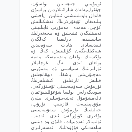
ئومۇمىي جەھەتتىن بولسۇن،
جۇغراپىيەلەك شارائىتلاردىن بولسۇن
قانداق پايدىلىنىشنى ئىنتايىن ياخشى
بىلىدىغان ئۇيغۇرلارنىڭ تەشكىللىش
كۈچى، ھەمدە مەمۇرىي قابىلىيىتى
تەمىنلىگەن تىنىچلىق ۋە بىخەتەرلىك
سايىسىدە، بارلىققا كەلگەن
ئىقدىسادى ھايات سەۋەبىدىن
شەكىللەنگەن گۈللىنىش، كەڭ ۋە
يۈكسەك بولغان مەدىنىيەتكە مەنبە
بولغان ئىدى. بەگ- غوجاملار
ئۆزلىرىنىڭ سىياسىي ۋە مەمۇرىي
مەجبۇريىتىن باشقا، دېھقانچىلىق
قىلىش ئارقىلىق كىشىلەرنىڭ
تۇرمۇش سەۋىيەسىنى ئۆستۈرگەن،
سودىگەرلەر بولسا شۇغۇللىنىۋاتقان
ئالەمشۇمۇل تەشەببۇسلىرى بىلەن
مۇۋەپىقىيەت قازىنىپ تۇرۇپ،
خەلىقنىڭ تۇرمۇش سەۋىيەسىنى
يۇقىرى كۆتۈرگەن ئىدى. ئەدىب-
ئۆلىمالار ئەدەبىيات، قانۇن ۋە دىننىي
ساھەدىكى قۇۋۋەتلىك ئەسەرلىرى