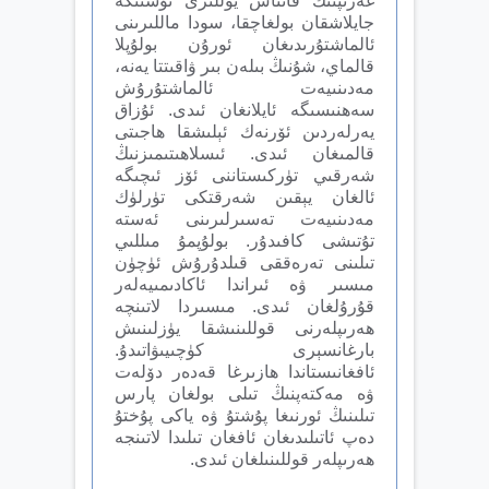
غەرىپنىڭ قاتناش يوللىرى ئۈستىگە
جايلاشقان بولغاچقا، سودا ماللىرىنى
ئالماشتۇرىدىغان ئورۇن بولۇپلا
قالماي، شۇنىڭ بىلەن بىر ۋاقىتتا يەنە،
مەدىنىيەت ئالماشتۇرۇش
سەھنىسىگە ئايلانغان ئىدى. ئۇزاق
يەرلەردىن ئۆرنەك ئېلىشقا ھاجىتى
قالمىغان ئىدى. ئىسلاھىتىمىزنىڭ
شەرقىي تۈركىستاننى ئۆز ئىچىگە
ئالغان يېقىن شەرقتكى تۈرلۈك
مەدىنىيەت تەسىرلىرىنى ئەستە
تۇتىشى كافىدۇر. بولۇپمۇ مىللىي
تىلىنى تەرەققى قىلدۇرۇش ئۈچۈن
مىسىر ۋە ئىراندا ئاكادىمىيەلەر
قۇرۇلغان ئىدى. مىسىردا لاتىنچە
ھەرىپلەرنى قوللىنىشقا يۈزلىنىش
بارغانسېرى كۈچىيىۋاتىدۇ.
ئافغانىستاندا ھازىرغا قەدەر دۆلەت
ۋە مەكتەپنىڭ تىلى بولغان پارس
تىلىنىڭ ئورنىغا پۇشتۇ ۋە ياكى پۇختۇ
دەپ ئاتىلىدىغان ئافغان تىلىدا لاتىنجە
ھەرىپلەر قوللىنىلغان ئىدى.