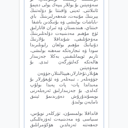
سەۋەپتىن بۇ يوللار يىپەك يولى دەپمۇ
ئاتىلاتتى. ئەينى ۋاقىتتا بۇ دۆلەتنىڭ
يېرىنىڭ مۇنبەت، شەھەرلىرىنىڭ باي
-باياشات بولىشى ۋە بۇنىڭدىن باشقا
خىتتاي، ھىندىستان ۋە ئىران قاتارلىق
ئۈچ مۇھىم مەدىنىيەت دۆلەتلىرىنىڭ
مەۋجۇتلىقى، شۇنداقلا بۇلارنىڭ
دۇنيانىڭ مۇھىم بولغان رايونلىرىدا
سودا ۋە تىجارەتكە سەھنە بولىشى،
تارىم ئويمانلىقىنى بەكلا جەزبىدار
ھالەتكە كەلتۈرگەن ئىدى. بۇ
سەۋەپتىن
ھۇنلار،تۇخارلار،ھېپتالىتلار،جۈۋەن
جۈۋەنلەر ، تىبەتلەر ۋە ئۇيغۇرلار بۇ
مەيداندا پات- پات پەيدا بولۇپ
كەلدى. بۇ جەزبىدارلىق ئەرەبلەرنى
بويسۇندۇرۇش دەۋرىدىمۇ ئېنىق
نامايەن بولىدۇ.
قانداقلا بولمىسۇن، تۈركلەر نوپۇس،
سىياسى ۋە مەدىنىيەت ئەۋزەللىكى
جەھەتتە ئەزەلدىن ھۆكۈمرانلىق