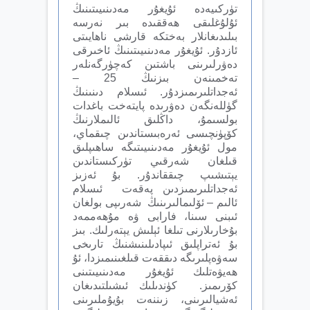
تۈركىيەدە ئۇيغۇر مەدىنىيىتىنىڭ
ئۇلۇغلىقى ھەققىدە بىر نەرسە
بىلىدىغانلار بەختكە قارشى ناھايىتى
ئازدۇر. ئۇيغۇر مەدىنىيىتىنىڭ ئاخىرقى
دەۋرلىرىنى باشتىن كەچۈرگەنلەر
تەخمىنەن بىزنىڭ 25 –
ئەجداتلىرىمىزدۇر. ئىسلام دىنىنىڭ
گۈللەنگەن دەۋرىدە پايتەخت باغدات
بولسىمۇ، داڭلىق ئالىملارنىڭ
كۆپۈنچىسى ئەرەبىستاندىن چىقماي،
مول ئۇيغۇر مەدىنىيىتىگە ساھىپلىق
قىلغان شەرقىي تۈركىستاندىن
يېتىشىپ چىققاندۇر. بۇ ئەزىز
ئەجداتلىرىمىزدىن پەقەت ئىسلام
ئالىم – ئۆلىمالىرىنىڭ شەرىپى بولغان
ئىبنى سىنا، فارابى ۋە مۇھەممەد
بۇخارىلارنى تىلغا ئېلىش يېتەرلىك. بىز
بۇ ئەتراپلىق ئىپادىلىنىشنىڭ تارىخى
سەۋەپلىرىگە دىققەت قىلغىنىمىزدا، ئۇ
ھەيۋەتلىك ئۇيغۇر مەدىنىيىتىنى
كۆرىمىز. كۈندىلىك ئىشىلتىدىغان
ئەشيالىرىنى، زىننەت بۇيۇملىرىنى