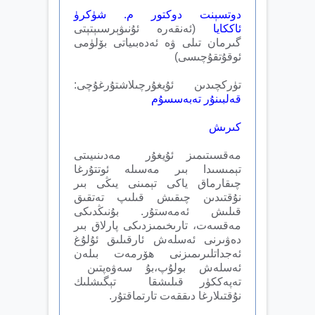
دوتسېنت دوكتور م. شۈكرۈ
ئاككايا
(ئەنقەرە ئۇنىۋېرسىېتېتى
گىرمان تىلى ۋە ئەدەبىياتى بۆلۈمى
ئوقۇتقۇچىسى)
تۈركچىدىن ئۇيغۇرچىلاشتۇرغۇچى:
قەلبىنۇر تەبەسسۇم
كىرىش
مەقسىتىمىز ئۇيغۇر مەدىنىيىتى
تېمىسىدا بىر مەسىلە ئوتتۇرغا
چىقارماق ياكى تېمىنى يىڭى بىر
نۇقتىدىن چىقىش قىلىپ تەتقىق
قىلىش ئەمەستۇر. بۇنىڭدىكى
مەقسەت، تارىخىمىزدىكى پارلاق بىر
دەۋىرنى ئەسلەش ئارقىلىق ئۇلۇغ
ئەجداتلىرىمىزنى ھۆرمەت بىلەن
ئەسلەش بولۇپ،بۇ سەۋەپتىن
تەپەككۈر قىلىشقا تېگىشلىك
نۇقتىلارغا دىققەت تارتماقتۇر.