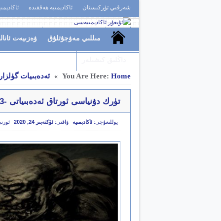
شەرقىي تۈركىستان
ئاكادېمىيە ھەققىدە
ئاكادېمى
مىللىي مەۋجۇتلۇق
ۋەزىيەت ئانال
داڭلىق كىشىلەر
Home
You Are Here:
ئەدەبىيات گۈلزا
»
تۈرك دۇنياسى ئورتاق ئەدەبىياتى -13
يوللىغۇچى:
ئاكادېمىيە
ۋاقتى:
ئۆكتەبىر 24, 2020
ئورن