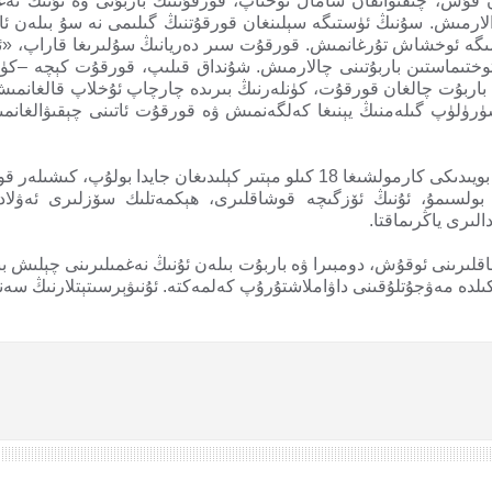
قۇش، چىقىۋاتقان شامال توختاپ، قورقۇتنىڭ باربۇتى ۋە ئۇنىڭ نەغمى
ىۋالارمىش. سۇنىڭ ئۈستىگە سېلىنغان قورقۇتنىڭ گىلىمى نە سۇ بىلە
ېمىگە ئوخشاش تۇرغانمىش. قورقۇت سىر دەريانىڭ سۇلىرىغا قاراپ، «ئ
وختىماستىن باربۇتىنى چالارمىش. شۇنداق قىلىپ، قورقۇت كېچە –كۈن
ربۇت چالغان قورقۇت، كۈنلەرنىڭ بىرىدە چارچاپ ئۇخلاپ قالغانمىش
ۈرۈلۈپ گىلەمنىڭ يېنىغا كەلگەنمىش ۋە قورقۇت ئاتىنى چېقىۋالغانمى
دەدە قورقۇتنىڭ مازىرى سىر دەريانىڭ بويىدىكى كارمولشىغا 18 كىلو مېتىر كېلىد
 بولسىمۇ، ئۇنىڭ ئۆزگىچە قوشاقلىرى، ھېكمەتلىك سۆزلىرى ئەۋلادت
الىرى ياڭرىماقتا.
قلىرىنى ئوقۇش، دومبىرا ۋە باربۇت بىلەن ئۇنىڭ نەغمىلىرىنى چېلىش بىر 
ىلدە مەۋجۇتلۇقىنى داۋاملاشتۇرۇپ كەلمەكتە. ئۇنىۋېرسىتېتلارنىڭ سەن