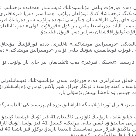
قان دەدە قورقۇت بىلەن مۇناسىۋەتلىك ئەپسانىلەر ھەققىدە توختىلىپ ئ
ىدىكىگە ئوخشاشلا كەڭ تونۇلغان بولۇپ، ھەتتا سىر دەريا قىرغاقلىرى د
ىگەن جاي يېڭى قازاقىستان چېگرىسى ئىچىدە بولۇپ، سىر دەريانىڭ قىر
رىتىمىز. ئايات دەرياسىغا يېقىن بىر كۆل «قورقۇت كۆلى» دەپ ئاتالغا
قۇت ئولتۇراقلاشقان يەرلەر دەپ قوبۇل قىلىنىدۇ.
11 كىلو مېتىر شىمالىدىكى «دومبىرالىق مونشاكتى» تاغلىرى، دەدە قورقۇتنىڭ م
نى قويۇپ قويغانمىش، شۇنىڭ بىلەن ئۇ يەر «دومبىرالىق مونشاكتى» دەپ
ر ئارىسىدا «ئەسكى قىرغىز» دەپ ئاتىلىدىغان بىر جاي بار بولۇپ، ئۇ 
خەلق شائىرلىرى دەدە قورقۇت بىلەن مۇناسىۋەتلىك ئەپسانىلەرنى ئاڭ
 قانلىق جۈسىف، كەتە جۈسىف، ئونگار جىراۋ، شوراياكتىن ئومارى ۋە باشقىلاردۇ
ۇت چېلىش ۋە ناخشا ئېيتىش ئۇسۇلى بار.
ىز، قىزىل ئوردا ۋىلايىتىگە قاراشلىق تۆرەتام يېزىسىدىكى ئالدامبەرگەن
كۈنلەرنىڭ بىرىدە دەدە قورقۇت باربۇت چېلىۋاتقاندا، باربۇتن
يېڭى سىر دەرياسىنىڭ ئۈستىگە جاينامىزىنى سالىدۇ ۋە
ىنىڭ ئاۋازىغا ئەگىشىپ كېتىۋېرىدۇ.