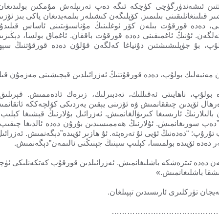
تىن ئىشەندۈرگۈچى كۈچكە ئىگە دەپ تەرىپلەش مۇمكىن بولىدىغان 
 قىلىنغانلىقىنى بىلىمىز. كۆپلىگەن كىشىلەر بىلمەيدىغان ياكى بىز ئۆزى
ىسى، دەدە قورقۇت بىلەن كۆر ئوغلىنىڭ مۇناسىۋىتىنى ئاساس قىلىدۇ
كەلگەن. ئۇنىڭ ئاغمىقىنى دەدە قورقۇت باققان. ئاغماق بولسا، دېڭىزى
ولۇپ، بۇ جۈپلىشىشتىن دۇنياغا كەلگەن قۇلۇن دەدە قورقۇتنىڭ سېھ
ن مەنبەلىك بولۇپ، دەدە قورقۇتنىڭ ئەزرائىلدىن قېچىشىنى مەزمۇن قىلى
ولۇپ، ناھايىتى ئەقىللىك، تەدبىرلىك، زىرەك ئادەممىش. قېرىلىق ي
دەرھال ئۆيدىن چىققانمىش ۋە ئۆزىنى يېقىن يەردىكى كۆلچەككە ئاتقانم
قان بالىلارنىڭ ئارىسىغا كىرىۋالغانمىش. ئەزرائىل بۇلارنىڭ قېشىغا كېل
؟”دەپ سورىغانمىش. ئۇلارنىڭ ھەممىسىدىن بۇرۇن دەدە ئالدىغا چىقىپ
ۇرۇپ: “دەدەنىڭ ئۆيى ئۇ تەرەپتە. ئۇ ھازىر ئۆيىدە”دېگەنمىش. ئەزرائ
ر دەدە ئۆيىدە بولمىسا، كېلىپ سېنىڭ جېنىڭنى ئالىمەن”دېگەنمىش.
ەن دەدە تىترەشكە باشلىغانمىش. ئەزرائىلدىن قورقۇپ كەتكەنلىكى ئۈ
ىشقا باشلىغانمىش.»
يجان تۈركلىرى ئارىسىدىن تېپىلغان.
…………………………………