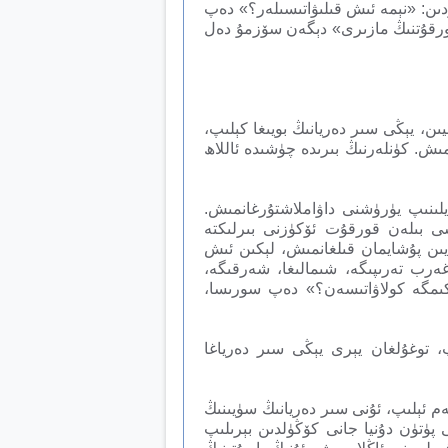
اردىن: «نېمە ئىش قىلىۋاتىسىلەر؟» دەپ
قورقۇتنىڭ مازىرى» دېگەن سۆزمۇ دەل
يىن، يېڭى سىر دەريانىڭ بويىغا كېلىپ،
مىش. كۈنلەرنىڭ بىرىدە چۈشىدە ئاللاھ
يلىنىپ يۈرۈشنى داۋاملاشتۇرغانمىش.
سى بىلەن قورقۇت ئۆكۈزنى بىرلىكتە
ىن پۇشايمان قىلغانمىش، لېكىن ئىش
غەرب تەرىپىگە، شىمالىغا، شەرقىگە،
 كىمگە كولاۋاتىسەن؟» دەپ سورىسا،
پ، توغۇلغان يېرى يېڭى سىر دەرياغا
لەم ئېلىپ، ئۇنى سىر دەريانىڭ سۈيىنىڭ
 پۈتۈن دۇنيا جانى كۆڭۈلدىن بېرىلىپ