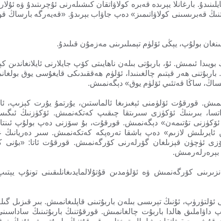
يلىنىدۇ. بارغانلا يېرىدە قەبرە كولاۋاتقان كىشىلەرنى ئۇچرىتىدۇ ۋە ئۇل
نىڭ قەبرىسىنى كولاۋاتىمىز» دەپ جاۋاب بېرىدۇ. «قەيەرگە بارساڭ 
لىنغان بولۇپ، يېڭى ئۆلۈم تېمىلىرىنى مەزمۇن قىلىدۇ.
ىدا ئىمىش. ئۇ، باربۇتى بىلەن ناھايىتى كۆپ جايلارنى ئايلانغاندىن كې
باربۇتنى ھەر قېتىم چالغىنىدا، ئۆلۈم ھەققىدىكى قايغۇسى يوق بولغان
ىساڭ، ساڭا قەتئىي ئۆلۈم يوق» دېگەنمىش.
مىش. قورقۇت ئۆلۈمنى ئېغىزىغا ئالماستىن، يۇرتمۇ يۇرت كېزىپ، ئا
ۇۋاتسا، بىرىنىڭ ئۆكۈزى سىرىتقا چىقىپ كەتكەنمىش. ئۆكۈزنىڭ ئىگى
ئۆكۈزنى تۇتىمەن» دېگەنمىش. قورقۇت، بۇ سۆزنى دەپ بولۇپ ئىنتاي
ن ئايرىلىش لازىم» دەپ باشقا تەرەپكە كەتكەنمىش. سىر دەريانىڭ 
دە ئۆزى ئۈچۈن قېزىلغان گۆرلەرنى كۆرگەنمىش. قورقۇت ئاتا: «بۇنى
بېرەرلەرمىش.
نزىرىنى كۆرگەنمىش ۋە ئۆلۈمدىن قۇتۇلالمايدىغانلىقىنى تونۇپ يېتى
ى ئۆلتۈرۈپ، ئۇنىڭ تېرىسى بىلەن باربۇتىنى قاپلىغانمىش. بىر قىزىل گى
 داۋاملىق ھالدا باربۇت چالغانمىش. قورقۇتنىڭ باربۇتىنىڭ ساداسىنى