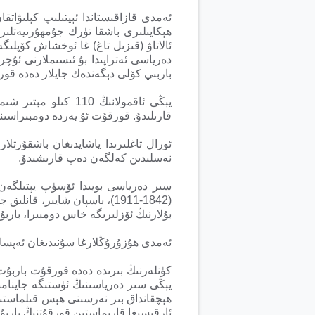
ئەمدى قازاقىستاندا ئېيتىلىپ كېلىۋات
ھېكايىلىرى باشقا تۈرك جۇمھۇرىيەتلىر
ئالاتاۋ (قىزىل تاغ) غا ئوخشاش كۆپل
دەرياسى ئەتراپىدا بۇ ئىسىملارنى ئۇچ
باربىي كۆلى دېگەندەك جايلار دەدە قور
يېڭى ئاقمولانىڭ 0
قارىلىدۇ. قورقۇت ئۇ يەردە دومبىراسى
ئورال تاغلىرىدا ياشايدىغان باشقۇرتلا
نەسلىدىن كەلگەن دەپ قارىشىدۇ.
سىر دەرياسى بويىدا ئۆسۈپ يېتىلگەن 
(1842-1911)، باسپان شايىر،
بۇلارنىڭ ئۆزلىرىگە خاس دومبىرا، بارب
ئەمدى ھۇزۇرۇڭلارغا سۇنىدىغان ئەپسانىم
ئارقىسىغا قارىماستىن قورقۇتنىڭ باربۇت