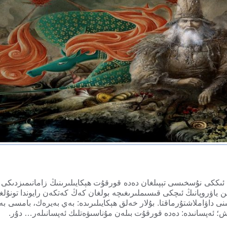
 ئىككى نۇسخىسى تېپىلغان دەدە قورقۇت ھېكايىلىرىنىڭ زامانىمىزدىكى ئىز
ىن ياۋروپانىڭ ئىچكى قىسىملىرىغىچە بولغان كەڭ كەتكەن رايوندا تونۇ
نى داۋاملاشتۇرماقتا. بۇلار خەلق ھېكايىلىرىدە: بەي بەيرەك، بامسى 
ىش؛ ئەپسانىدە: دەدە قورقۇت بىلەن مۇناسىۋەتلىك ئەپسانىلەر… دۇر.