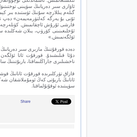
تىڭشىغانمىش. ئاسماندىكى ئۇچۇۋاتقان 
ئاۋازى سىر دەريانىڭ سۈيىنى توختىت
گىلەم يىللارچە سۇنىڭ ئۈستىدە بىر ك
ئۇنى بۇ يەرگە كەلتۈرمەيمەن» دەپ ت
قارشى ئۇرۇش ئاچقانمىش. كۈنلەرچە با
ئۇخلىغىنىنى كۆرۈپ، يىلان شەكلىدە س
ئۆلگەنمىش.»
دۇئا قىلىشىدۇ. قورقۇت ئاتا ئۆلگەن
ناخشىلىرى جاراڭلىماقتا، باربۇتىنىڭ ساد
قازاق تۈركلىرىدە قورقۇت ئاتانىڭ قوشا
ئاتانىڭ باربۇتى كەڭ ئومۇملاشقان شەك
سۈپىتىدە ئوقۇتۇلماقتا.
Share