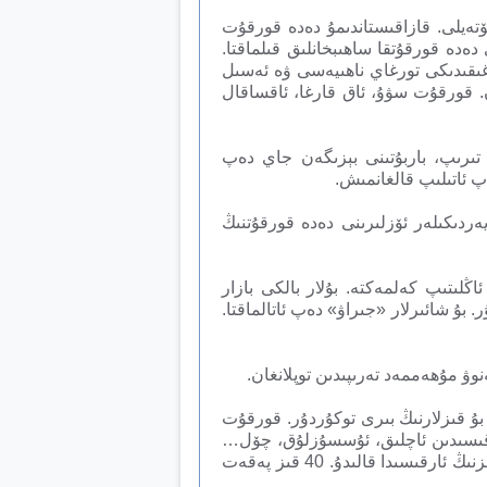
ۆتەيلى. قازاقىستاندىمۇ دەدە قورقۇت
ەدە قورقۇتقا ساھىبخانلىق قىلماقتا.
غىقىدىكى تورغاي ناھىيەسى ۋە ئەسىل
ن. قورقۇت سۋۇ، ئاق قارغا، ئاقساقال
ۇنچاق تىرىپ، باربۇتىنى بېزىگەن جاي دەپ
 ئاتىلىپ قالغانمىش.
يەردىكىلەر ئۆزلىرىنى دەدە قورقۇتنىڭ
لىتىپ كەلمەكتە. بۇلار بالكى بازار
ر. بۇ شائىرلار «جىراۋ» دەپ ئاتالماقتا.
وۋ مۇھەممەد تەرىپىدىن توپلانغان.
ىڭ ئاۋازىنى ئاڭلىغان 41 قىز ئۇنىڭ قېشىغا كېلىدۇ. بۇ قىزلارنىڭ بىرى توكۇردۇر. قورقۇت
 ئېقىن بىلەن بىرلىكتە كېتىدۇ. 41 قىز بولسا، ئۇنىڭ ئارقىسىدىن ئاچلىق، ئۇسسۇزلۇق، چۆل…
ھېچقانداق بىر نەرسىنى ھېس قىلماستىن ماڭىدۇ. قىزلار سىر دەياسىنىڭ ئايىغىغا بارىدۇ. توكۇر قىز باشقا 40 قىزنىڭ ئارقىسىدا قالىدۇ. 40 قىز پەقەت