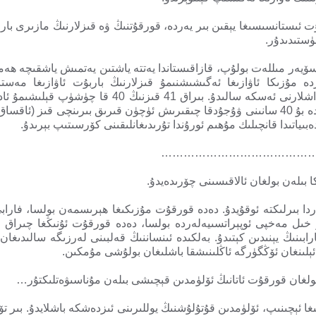
 ئىستانسىسىغا يېقىن بىر يەردە، قورقۇتنىڭ ۋە قىزلارنىڭ مازىرى بار
ئۈستىدىدۇر.
ۆيەر مىللەت بولۇپ، قازاقىستاندا يەتتە ياشتىن يەتمىش ياشقىچە ھەمم
دە مۇزىكا ئاۋازىغا ئەگىشىشنىمۇ قىزلارنىڭ باربۇت ئاۋازىغا مەست
ئەپسانىدىكى ئاقساق قىز، يەتتە قېرىنداشلارنى ئەسكە سال
ئەدەبىياتىدا دائىم 40 سانى بار. ئەپسانىدە بۇ 40 سانىنى ۋۇجۇدقا چىقىرىش ئۈچۈن قىرىق بىر
…………………………………
ا بىلەن بولغان ئالاقىسىنى چۆرىدەيدۇ.
بىلەن دەدە قورقۇت 870- يىللاردا بىرلىكتە ئوقۇيدۇ. دەدە قورقۇت مۇزىكىغا ھېرىسمەن ب
ۇ خىل مەخپى ئوپېراتسىيەلەردە بولسا، دەدە قورقۇت ئۇنىڭغا چىراق ت
ىنىڭ يېنىدىن كېتىدۇ. بەلكىدە ئىنساننىڭ قەلبىنى لەرزىگە سالىدىغا
ا ئېلىنغان ئۆڭگۈرگە ئاڭلىنىشقا باشلىغان بولۇشى مۇمكىن.
ولغان قورقۇت ئاتانىڭ ئۆلۈمدىن قېچىشى بىلەن مۇناسىۋەتلىكتۇر…
غا ئېچىنىپ، ئۆلۈمدىن قۇتۇلۇشنىڭ يوللىرىنى ئىزدەشكە باشلايدۇ. بىر تۆ