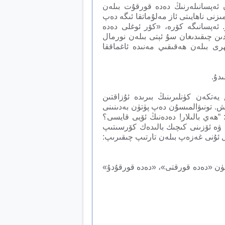
ئەپسانىلەرنىڭ دەدە قورقۇت بىلەن
مىزنى ناھايىتى ئاز مەلۇماتقا ئىگە دەپ
. ئەپسانىگە كۆرە، «كۆر ئوغلى دەدە
دىن چىقىدىغان سۇ ئېتى بىلەن نورمال
رى بىلەن ھەقىقىي مەنىدە ئاغماققا
دۇ.
ەتكەن كۈنلىرىنىڭ بىرىدە ئۇزاقتىن
ىش. تونىۋالمىسۇن دەپ پۈتۈن بەدىنىنى
ىپ: “ھەي بالىلار! دەدەنىڭ ئۆيى قايسى؟
 ۋە ئۆزىنى كىچىك بالىدەك كۆرسىتىپ
ىل ئۇنى غەزەپ بىلەن تارتىپ چىقىرىپ:
چۈن «دەدە قورقتى»، «دەدە قورقۇدۇ»