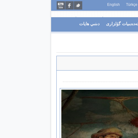
English
Türkçe
ەدەبىيات گۈلزارى
دىنىي ھايات