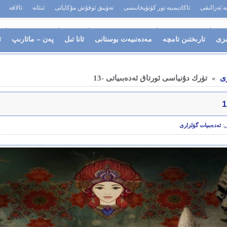
يە ئەزالىقى
ئاكادېمىيە تور كۈتۈپخانىسى
تەۋپىق ئوقۇش مۇكاپاتى
ئىئانە
ئالاقە
ىزى
تارىختىن تامچە
مەدەنىيەت بوستانى
ئانا تىل
پەن – مائارىپ
ئ
رى
تۈرك دۇنياسى ئورتاق ئەدەبىياتى -13
»
ى:
ئەدەبىيات گۈلزارى