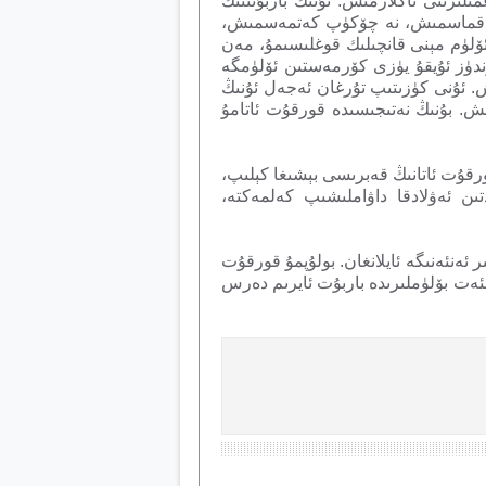
لىرىنى ئاڭلارمىش. ئۇنىڭ باربۇتىنىڭ
ن ئاقماسمىش، نە چۆكۈپ كەتمەسمىش،
ۆلۈم مېنى قانچىلىك قوغلىسىمۇ، مەن
دۈز ئۇيقۇ يۈزى كۆرمەستىن ئۆلۈمگە
. ئۇنى كۈزىتىپ تۇرغان ئەجەل ئۇنىڭ
ش. بۇنىڭ نەتىجىسىدە قورقۇت ئاتامۇ
ىغان جايدا بولۇپ، كىشىلەر قورقۇت ئاتانىڭ قەبرىسى بېشىغا كېلىپ،
ىن ئەۋلادقا داۋاملىشىپ كەلمەكتە،
ئەنئەنىگە ئايلانغان. بولۇپمۇ قورقۇت
ئەت بۆلۈملىرىدە باربۇت ئايرىم دەرس