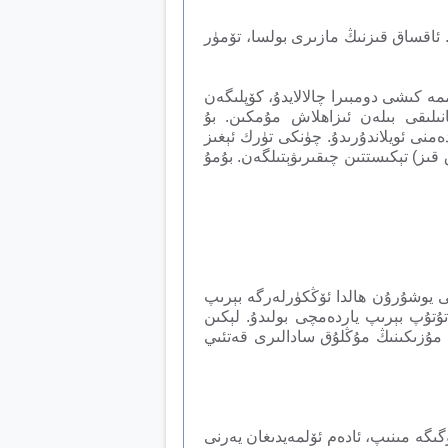
. ئاقساق قىزنىڭ مازىرى بولسا، تۆمۈر
ە كىشى دومبىرا چالالايدۇ، كۆپلىگەن
انىلىقى بىلەن ئىزاھلاش مۇمكىن. بۇ
ىدۇ. بىراق 41 قىزنىڭ 40 قا چۈشۈپ قېلىشىمۇ ئادەمنى ئويلاندۇرىدۇ. چۈنكى تۈرك ئېغىز
ىنچى قىز (ئاقساق قىز) تېكىستتىن چىقىرىۋېتىلگەن. بۇمۇ
ولسا، فارابى يوشۇرۇن ھالدا ئۆڭكۈرلەرگە بېرىپ
ۇتۇپ بېرىپ ياردەمچى بولىدۇ. لېكىن
ن مۇزىكىنىڭ مۇڭلۇق سادالىرى قەتئىي
گىگە مىنىپ، ئادەم ئۆلمەيدىغان يەرنى