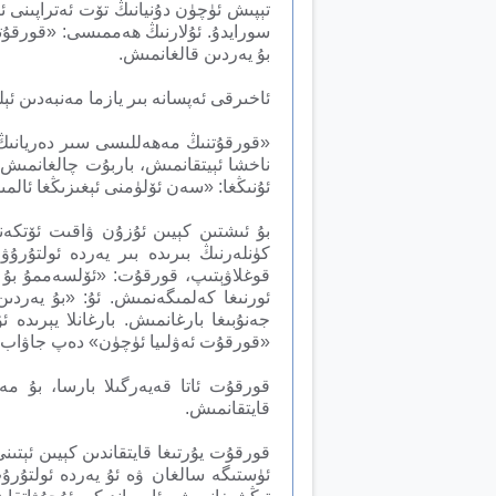
تېپىش ئۈچۈن دۇنيانىڭ تۆت ئەتراپىنى ئا
سورايدۇ. ئۇلارنىڭ ھەممىسى: «قورقۇت
بۇ يەردىن قالغانمىش.
ئاخىرقى ئەپسانە بىر يازما مەنبەدىن ئې
«قورقۇتنىڭ مەھەللىسى سىر دەريانىڭ بوي
ناخشا ئېيتقانمىش، باربۇت چالغانمىش. 
ئۇنىڭغا: «سەن ئۆلۈمنى ئېغىزىڭغا ئالم
بۇ ئىشتىن كېيىن ئۇزۇن ۋاقىت ئۆتكەن
كۈنلەرنىڭ بىرىدە بىر يەردە ئولتۇر
قوغلاۋېتىپ، قورقۇت: «ئۆلسەممۇ بۇ 
ئورنىغا كەلمىگەنمىش. ئۇ: «بۇ يەردى
جەنۇبىغا بارغانمىش. بارغانلا يېرى
«قورقۇت ئەۋلىيا ئۈچۈن» دەپ جاۋاب 
قورقۇت ئاتا قەيەرگىلا بارسا، بۇ مە
قايتقانمىش.
قورقۇت يۇرتىغا قايتقاندىن كېيىن ئېتىن
ئۈستىگە سالغان ۋە ئۇ يەردە ئولتۇرۇپ