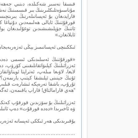
قىسقا نەسىر شەكىلدە، دىنىي جەھەت
مۇناسىۋەتلىكلىرىنىڭ بىر قىسمىنىڭ نەشىر
قارايدىغان بۇ ئەپسانىلەرنىڭ بىرىنچ
قورقۇتنىڭ ئايالى ھەلىمەدىن دۇنياغا 
ئاتنىڭ جۈپلىشىشىدىن توغۇلىدىغان ب
ئايلانغان.»
ئىككىنچى ئەپسانىمىز يېڭى ئەزەربەيجا
«قورقۇتنىڭ ئەسلىدىكى ئىسمى دەدە ب
ئەزرائىلنىڭ كېلىۋاتقانلىقىنى كۆرۈپ، 
لايغا، لاۋىغا مىلەپ، ئەتراپتا ئويناۋات
ئۇنىڭ جېنىنى ئېلىشقا كېتىپ بارىمەن
تۇرۇپ، باشقا تەرەپكە ئىشارەت قىلىپ ت
“ھەي قارامالتاق! قاراپ باقىمەن، ئەگە
ئەزرائىلنىڭ بۇ سۆزىدىن قورقۇپ كەتك
ۋە ئاخىرىدا «دەدە قورقۇت» دەپ ئاتىل
يۇقىرىدىكى ھەر ئىككى ئەپسانە ئەزەربە
…………………………………………