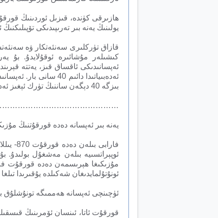
ھازىرقى كۈندە، قىزىل ئوردىنىڭ قورقۇت
يولىنىڭ يەنە بىر تەرىپىدىكى تۆپىلىكنىڭ 
قازاق تۈركلىرى سەنئەتكار ۋە سەنئەتس
كىشىلەر مۇشائىرە ئوقۇلايدۇ. بۇ يەر
بىزگە 40 دېگەن ساننىڭ تۈرك ئېغىز ئەدەبىياتىدا قانچىلىك مۇھىم ئورۇندا تۇرىدىغانلىقىنى كۆرسىتىپ بېرىدۇ.
…………………………………………
يەنە بىر ئەپسانە دەدە قورقۇتنىڭ مۇزىك
فارابى 
ئوپېراتسىيە بىلەن مەشغۇل بولىدۇ. ب
مۇزىكىغا ھېرىسمەن دەدە قورقۇت فاراب
ئونۇتۇلمايدىغان شەكىلدە يۇقىرىدا تىلغ
ئۈچىنچى ئەپسانە ھەممىگە تونۇشلۇق ب
قورقۇت ئاتا، ئىنسان ئۆمرىنىڭ قىسقىلى