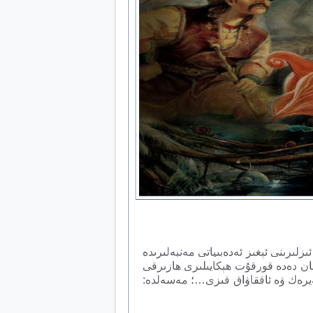
لىرىنى ئېغىز ئەدەبىياتى مەنبەلىرىدە
لغان دەدە قورقۇت ھېكايىلىرى ھازىرقى
بەيرەك ۋە ئاققاۋاق قىزى…؛ مەسەلدە: