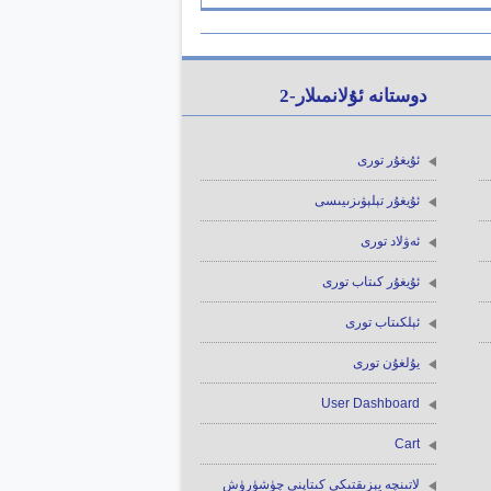
دوستانە ئۇلانمىلار-2
ئۇيغۇر تورى
ئۇيغۇر تېلېۋىزىيىسى
ئەۋلاد تورى
ئۇيغۇر كىتاب تورى
ئېلكىتاب تورى
يۇلغۇن تورى
User Dashboard
Cart
لاتىنچە يېزىقتىكى كىتاپنى چۈشۈرۈش