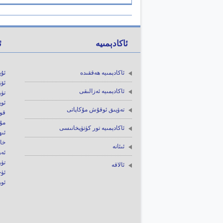
ئاكادېمىيە
ئ
ئاكادېمىيە ھەققىدە
ئۇي
ئۆز
ئاكادېمىيە ئەزالىقى
تۈر
ئوي
تەۋپىق ئوقۇش مۇكاپاتى
قوغ
مۇس
ئاكادېمىيە تور كۈتۈپخانىسى
ئى
خا
ئىئانە
ئە
تۈ
ئالاقە
ئۈچ
ئور