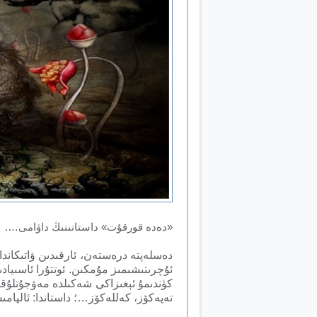
«
دەدە قورقۇت» داستانىنىڭ داۋامى….
دەسلەپتە درەستەن، ئارقىدىن ۋاتىكاندا
ئۇچرىتىشىمىز مۇمكىن. ئوتتۇرا ئاسىياد
كۈندىمۇ ئېغىزاكى شەكىلدە مەۋجۇتلۇقى
تەپەكۆز، كەللەكۆز…؛ داستاندا: ئالپام