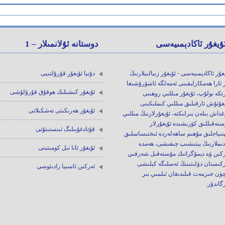
ۇيغۇر ئاكادېمىيەسى
دوستانە ئۇلانمىلار – 1
غۇر ئاكادېمىيەسى - ئۇيغۇر زىيالىيلارنىڭ
دۇنيا ئۇيغۇر قۇرۇلتىيى
 ئارا ھەمكارلىقىنى ئەمەلگە ئاشۇرۇشىغا
ئۇيغۇر كىشىلىك ھوقۇق قۇرۇلۇشى
تكە بولۇپ، ئۇيغۇر مىللىي روھىنى
غۇتۇش ئارقىلىق مىللىي كىملىكىنى
ئۇيغۇر ھەرىكىتى تەشكىلاتى
داش بىلەن بىرلىكتە، ئۇيغۇرلارنىڭ مىللىي
تەقىللىق كۆرىشىدە ئۇيغۇرلار
قۇتادغۇبىلىگ ئىنستىتۇتى
ھتىياجلىق مۇھىم ساھەلەردە ئىختىساسلىق
دىملارنىڭ يېتىشىپ چىقىشى، ھەمدە
ئۇيغۇر ئانا تىل كومىتېتى
ركىن ۋە دېمۇگراتىك مۇستەقىل شەرقىي
ركىستان دۆلىتىنىڭ ئەسلىگە كېلىشى
ئەركىن ئاسىيا رادىئوسى
ۈن خىزمەت قىلىدىغان ئىلمىي بىر
گاندۇر.