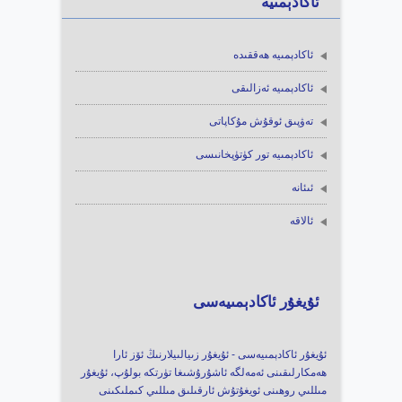
ئاكادېمىيە
ئاكادېمىيە ھەققىدە
ئاكادېمىيە ئەزالىقى
تەۋپىق ئوقۇش مۇكاپاتى
ئاكادېمىيە تور كۈتۈپخانىسى
ئىئانە
ئالاقە
ئۇيغۇر ئاكادېمىيەسى
ئۇيغۇر ئاكادېمىيەسى - ئۇيغۇر زىيالىيلارنىڭ ئۆز ئارا
ھەمكارلىقىنى ئەمەلگە ئاشۇرۇشىغا تۈرتكە بولۇپ، ئۇيغۇر
مىللىي روھىنى ئويغۇتۇش ئارقىلىق مىللىي كىملىكىنى