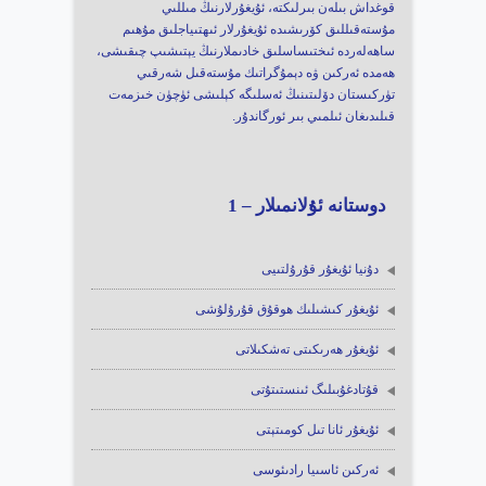
قوغداش بىلەن بىرلىكتە، ئۇيغۇرلارنىڭ مىللىي
مۇستەقىللىق كۆرىشىدە ئۇيغۇرلار ئىھتىياجلىق مۇھىم
ساھەلەردە ئىختىساسلىق خادىملارنىڭ يېتىشىپ چىقىشى،
ھەمدە ئەركىن ۋە دېمۇگراتىك مۇستەقىل شەرقىي
تۈركىستان دۆلىتىنىڭ ئەسلىگە كېلىشى ئۈچۈن خىزمەت
قىلىدىغان ئىلمىي بىر ئورگاندۇر.
دوستانە ئۇلانمىلار – 1
دۇنيا ئۇيغۇر قۇرۇلتىيى
ئۇيغۇر كىشىلىك ھوقۇق قۇرۇلۇشى
ئۇيغۇر ھەرىكىتى تەشكىلاتى
قۇتادغۇبىلىگ ئىنستىتۇتى
ئۇيغۇر ئانا تىل كومىتېتى
ئەركىن ئاسىيا رادىئوسى