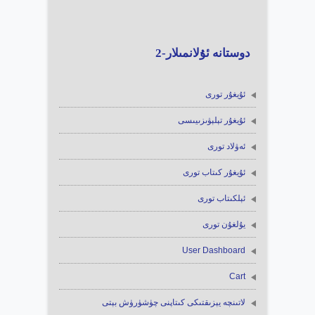
دوستانە ئۇلانمىلار-2
ئۇيغۇر تورى
ئۇيغۇر تېلېۋىزىيىسى
ئەۋلاد تورى
ئۇيغۇر كىتاب تورى
ئېلكىتاب تورى
يۇلغۇن تورى
User Dashboard
Cart
لاتىنچە يېزىقتىكى كىتاپنى چۈشۈرۈش بېتى