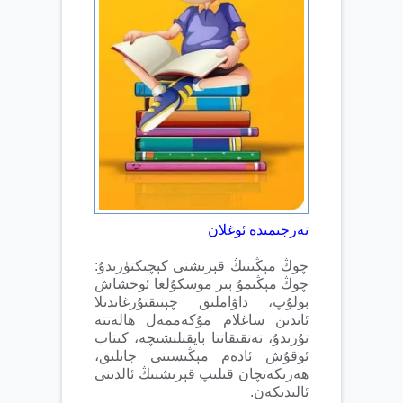
تەرجىمىدە ئوغلان
چوڭ مېڭىنىڭ قېرىشنى كېچىكتۈرىدۇ:
چوڭ مېڭىمۇ بىر موسكۇلغا ئوخشاش
بولۇپ، داۋاملىق چېنىقتۇرغاندىلا
ئاندىن ساغلام مۇكەممەل ھالەتتە
تۇرىدۇ، تەتقىقاتتا بايقىلىشىچە، كىتاب
ئوقۇش ئادەم مېڭىسىنى جانلىق،
ھەرىكەتچان قىلىپ قېرىشنىڭ ئالدىنى
ئالىدىكەن.