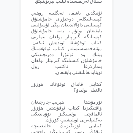
سىناق تەرىقىسىدە ئېلىپ بېرىۋېتىپتۇ.
ئۇنىڭدىن باشقا، ئەنگلىيە روھىي
كېسەللىكلەر دوختۇرى خامۇشلۇق
كېسىلىنى داۋالايدىغان يېڭى ئۇسۇلىنى
بايقىغان بولۇپ، يەنە خامۇشلۇق
كېسىلىگە گىرىپتار بولغان بىمارنى
كىتاب ئوقۇشقا ئۈندەش ئىكەن.
مۇتەخەسسىسلەر كىتاب ئوقۇشنىڭ
يېنىك ۋە ئوتتۇرا دەرىجىدىكى
خامۇشلۇق كېسىلىگە گىرىپتار بولغان
بىمارلارغا ئاكتىپ رول
ئوينايدىغانلىقىنى بايقىغان.
كىتابنى قانداق ئوقۇغاندا ھوزۇر
ئالغىلى بولىدۇ؟
تۇرمۇشتا ھېرىپ-چارچىغان
ۋاقتىڭىزدا كىتاب ئوقۇشتىن ھۇزۇر
ئالماقچى بولسىڭىز تۆۋەندىكى
تەكلىپلەرنى ئويلىشىپ كۆرۈڭ:
كىتابنى ئۆزىڭىزنىڭ خالىغىنىچە
ئوقۇڭ، يەنى كەيپىياتىڭىز ياخشى