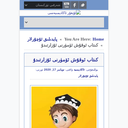
Home
You Are Here:
پايدىلىق ئۇچۇرلار
»
كىتاب ئوقۇش ئۆمۈرنى ئۇزارتىدۇ
»
كىتاب ئوقۇش ئۆمۈرنى ئۇزارتىدۇ
يوللىغۇچى:
ئاكادېمىيە
ۋاقتى:
نويابىر 17, 2020
ئورنى:
پايدىلىق ئۇچۇرلار