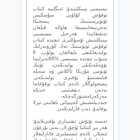
بېسىمنى يېنىكلىتىدۇ: ئەنگلىيە كىتاب
ئوقۇش كۇلۇبى سۇسكېس
ئۇنۋېرسىتىنىڭ پىسخىكا
تەجرىبىخانىسىغا ھاۋالە قىلغان
تەتقىقاتىدا، ھەرخىل بېسىمىنى
يېنىكلىتىش ئۇسۇللىرى ئىچىدە كىتاب
ئوقۇش ئۈنۈمىنىڭ ئەڭ كۆرۈنەرلىك
بولىدىغانلىقى بايقالغان بولۇپ، 6
مىنۇت ئىچىدە بېسىمنى %68ئەتراپىدا
تۆۋەنلەتكىلى بولىدىكەن، ئۇنىڭ
ئۈنۈمى مۇزىكا ئاڭلاش ۋە سەيلە
قىلىشتىمۇ يۇقىرى بولىدىكەن.
پىسخولوگلار ئادەم كىتاب ئوقۇغاندا
بەدەن دىققىتىنى خەتكە
مەركەزلەشتۈرگەچكە،
جىددىيلىشىش كەيپىياتى ناھايىتى تېزلا
يوقايدۇ، دەپ قارايدىكەن.
ئەستە تۇتۇش ئىقتىدارى يۇقىرىلايدۇ:
ھەر بىر كىتابتا ئۇچۇرلار، يەنى نۇرغۇن
ئىشلار، ئادەم ئىسىملىرى قاتارلىقلار
بولىدۇ. كىتاب ئوقۇغان ۋاقىتتا چوڭ