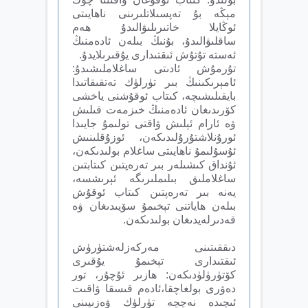
مېڭە بۇ تەپسىلاتلىرىنى ناھايىتى
ئوڭايلا خاتىرىلىۋالىدۇ ھەم
ساقلىۋالىدۇ، بۇنىڭ بىلەن ئادەمنىڭ
ئەستە تۇتۇش ئىقتىدارى يۇقىرىلايدۇ.
تۇرمۇش ئادىتى ساغلاملىشىدۇ:
ئامېرىكىنىڭ بىر تۈرلۈك تەتقىقاتىدا
بايقىلىشىچە، كىتاب ئوقۇشنى ياخشى
كۆرىدىغان ئادەمنىڭ خىزمەت قىلىش
ۋە ئارام ئېلىش ۋاقتى تولىمۇ جايىدا
ئورۇنلاشتۇرۇلىدىكەن، ئوزۇقلىنىش
ئۇسۇلىمۇ ناھايىتى ساغلام بولىدىكەن،
ئۇنداق كىشىلەر بىر تەرەپتىن كىتابتىن
ساغلاملىق بىلىملىرىگە ئېرىشسە،
يەنە بىر تەرەپتىن كىتاب ئوقۇش
بىلەن ھاياتنى تېخىمۇ سۆيىدىغان ۋە
قەدىرلەيدىغان بولىدىكەن.
دىققىتىنى مەركەزلەشتۈرۈش
ئىقتىدارى تېخىمۇ يۇقىرى
كۆتۈرۈلۈدىكەن: ھازىر ئۇچۇر، تور
دەۋرى بولغاچقا،ئادەم قىسقا ۋاقىت
ئىچىدە نەچچە تۈرلۈك ۋەزىپىنى