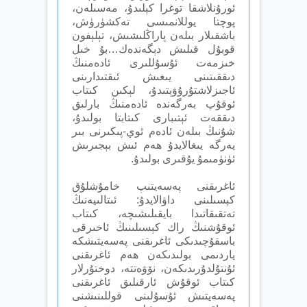
ئورۇنلاشقا توغرا كېلىدۇ، مەسىلەن،
پوچتا يوللانمىسى تەكشۈرۈش،
باشقىلار بىلەن پاراڭلىشىش، تېلېفون
قوبۇل قىلىش دېگەندەك…بۇ خىل
خىزمەت ئۇسۇللىرى ئادەمنىڭ
دىققىتىنى يىغىش ئىقتىدارىنى
ئاجىزلاشتۇرۇۋېتىدۇ، لېكىن كىتاب
ئوقۇپ بەرگەندە ئادەمنىڭ بارلىق
دىققەت ئېتىبارى كىتابتا بولىدۇ،
شۇنىڭ بىلەن ئادەم ئوي-پىكىرنى بىر
يەرگە يىغالايدۇ ھەم ئىش بېجىرىش
ئۈنۈمىمۇ يۇقىرى بولىدۇ.
ئاغرىقنى پەسەيتىپ خامۇشلۇق
كېسىلىنى داۋالايدۇ: ئىتالىيەنىڭ
تەتقىقاتىدا بايقىلىشىچە، كىتاب
ئوقۇشنىڭ راك كېسىلىنىڭ ئاخىرقى
باسقۇچىدىكى ئاغرىقنى پەسەيتىشكە
ياردىمى بولىدىكەن ھەم ئاغرىقنى
ئۇنتۇلدۇرىدىكەن، نۆۋەتتە، دوختۇرلار
كىتاب ئوقۇش ئارقىلىق ئاغرىقنى
پەسەيتىش ئۇسۇلىنى قوللىنىشنى