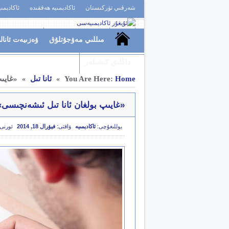
شەرقىي تۈركىستان
ئاكادېمىيە ھەققىدە
ئاكادېمى
مىللىي مەۋجۇتلۇق
ۋەزىيەت ئانال
داڭلىق كىشىلەر
Home
You Are Here:
ئانا تىل
«غايى
»
»
«غايىپ بولغان ئانا تىل ئىشەنچىسى
يوللىغۇچى:
ئاكادېمىيە
ۋاقتى:
فېۋرال 18, 2014
ئورنى