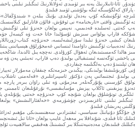
ندۇر. ئاتا-ئانىلارنىڭ يەنە بىر ئۈمىدى ئەۋلاتلارنىڭ ئىنگىلىز تىلىنى ياخ
پارلاق كەلگۇسىگە ئىگە بولۇشنى ئۈمىد قىلىدۇ.
ئىنگىلىزچە ئۈگۈنىشكە كۆپ بەدەل تۆلىدى. بۇنىڭ بىلەن « شىندۇڭفاڭ»
لىزچە ئۈگىنىش ۋاقتى «تارىخنامە» نى ئوقۇش، قالۇن قاتارلىق كىلاسسىك
ەپ كەتتى. ئەسلىدە قەدىمىي، نەپىس بولغان خەنزۇ تىلى ئۈگىنىش،
ۇشۇككە قاراپ يولۋاس سىزىش ئۇسۇلىدا خاتا خەت ۋە كېسەل جۈملىل
لىغان كىشى خەنزۇ تىلىدا سۆزلىشەلىسە، خەنزۇچە كىتاب-ژورناللارن
لارنىڭ ئەدەبىيات ئۈگىنىش داۋامىدا ئىنسانىي غەمخۇرلۇق ھېسياتىنى يىتى
ز ھالدا كەمسىتىدىغان ئەھۋال كۆرۇلدى. نەچچە يىل ئالدىدا، شاڭخەيدىكى
 ياخشى ئۈگەنسە ئىستىقبالى بولىدۇ، دەپ قاراپ، تەبىئىي پەن ۋە سانائ
تاھان ئېلىنىدۇ دەپ بەلگىلىمە چىقاردى.
لى بولىدۇ. ئىجتىمائىي پەن دۇكتۇر ئاسپىرانتلىرى «قەلەمنى تاشلاپ
ولۇق كۇرسىنى پۇتۇرگەنلەر مەزمۇنى ۋە تىلى راۋان بىرەر پارچە ماقا
 «خەنزۇ يېزىقىنى ئاڭلاپ يېزىش مۇسابىقىسى» نۇرغۇنلىغان ئاممىن
ر ئىلگىرى تونۇشلۇق بولغان شۇنچە كۆپ خەنزۇچە خەتنى پۇتۇنلەي يا
ىشتۇق. ھازىر قولىمىزدا «ipad»، ئىنگىلىز تىلىنى ئاغزىمىزدىن چۈشۈرمەي «خەلقئارالىشى
ۆڭلىنى پەرىشان قىلىدۇ.
اق جۇڭگۇ دۇنيانىڭ سىياسىي، ئىقتىزادىي سەھنىسىدىكى مۇھىم ئەزاغ
ىنلىك ئاتا قىلدى، شۇنداقلا بىر مەھەل غايىپ بولغان «ئانا تىل ئىشەنچى
ەكىللىك قىلىدىغان مەدەنىيەتنىڭلا بىر كىشىنىڭ ھەقىقىي سالاھىيەت ئۆلچ