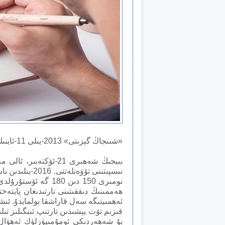
«شىنجاڭ گېزىتى» 2013-يىلى 11-ئاينىڭ 21-كۈنىدىكى سانىدىن ئېلىندى.
بىيجىڭ شەھىرى 21-ئۆك
نومىرى 150 دىن 80
ھەممىنىڭ دىققىتىنى تارتىدىغان پايتەخت
ئەھمىيتىگە سەل قاراشقا بولمايدۇ. ئىش
بۇ شەھەردىكى ئومۇمىيۈزلۈك ئەھۋال. 