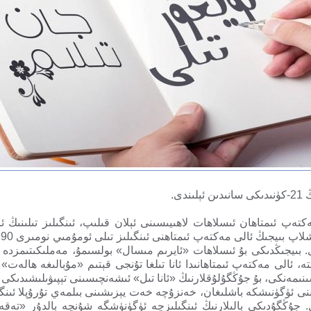
تەبىر، ئالى مەكتەپ ئىمتاھان ئىسلاھات لاھىيىسىنى ئېلان قىلىپ، ئىنگىلىز تىلىن
1 گە ئۆستۇرۇلدى. بىيجىڭدىكى بۇ ئىسلاھات «ئايرىم مىسال» بولسىمۇ، مەملىكىتى
تە، ئالى مەكتەپ ئىمتاھانىدا ئانا تىلغا تۇنجى قېتىم «مۇبالىغە ھالەت
ىنىمەنكى، بۇ جۇڭگۇلۇقلارنىڭ «ئانا تىل» ئىشەنچىسىنى تېپىۋىلىشىدىكى 
جۇڭگۇدىكى بالىلارنىڭ ئىنگىلىزچە ئۈگۈنۈشگە شۇنچە بالدۇر «تەقەز