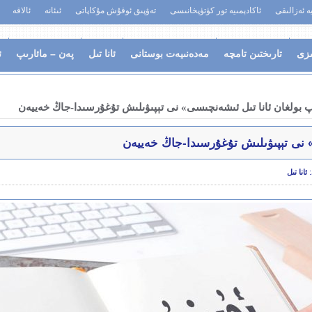
يە ئەزالىقى
ئاكادېمىيە تور كۈتۈپخانىسى
تەۋپىق ئوقۇش مۇكاپاتى
ئىئانە
ئالاقە
ىزى
تارىختىن تامچە
مەدەنىيەت بوستانى
ئانا تىل
پەن – مائارىپ
ئ
پ بولغان ئانا تىل ئىشەنچىسى» نى تېپىۋىلىش تۇغۇرسىدا-جاڭ خەييەن
» نى تېپىۋىلىش تۇغۇرسىدا-جاڭ خەييەن
:
ئانا تىل