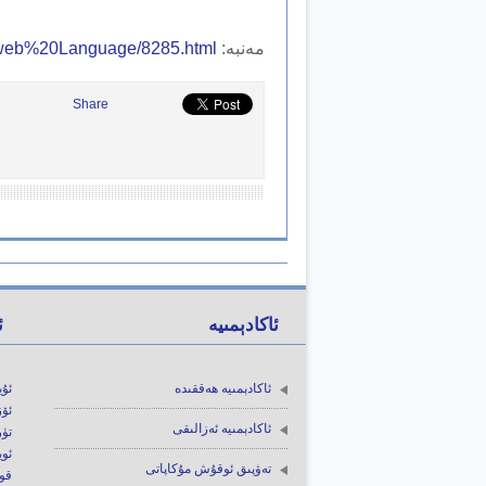
مەنبە:
/web%20Language/8285.html
Share
ئاكادېمىيە
ئ
ئاكادېمىيە ھەققىدە
ئۇي
ئۆز
ئاكادېمىيە ئەزالىقى
تۈر
ئوي
تەۋپىق ئوقۇش مۇكاپاتى
قوغ