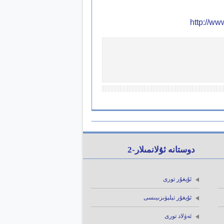
http://w
دوستانە ئۇلانمىلار-2
ئۇيغۇر تورى
ئۇيغۇر تېلېۋىزىيىسى
ئەۋلاد تورى