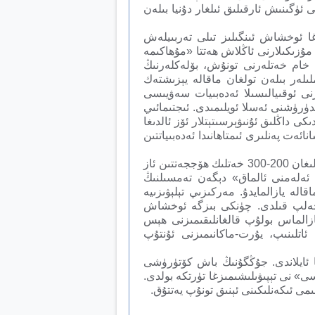
شى ئۈگىنىش ئارقىلىق ئىلغار دۇنيا بىلەن
غا ئوخشاش ئىنگىلىز تىلى تەربىيلەش
 مۇزىكىلارنى ئاڭلاش ھەتتا «مۇھاكىمە
 خام خەتلەرنى تونۇش، بۆلەكلەرنىڭ
ەر بىلەن تولغان ماقالە يېزىشتەك
ى ئوقىيالىسىلا ئەدەبىيات سەۋيىسى
لدۈرۈشنى ئەسلا ئويلىمىدى. ئىجتىمائىي
 داڭلىق ئۇنىۋېرسىتېتلار ئۆز ئالدىغا
ەت پەنلىرى ئىمتاھانىدا ئەدەبىياتتىن
ئەدەبىياتقا سەل قاراش ھادىسىدىن شۇنى كۆرىۋىلىشقا بولىدىكى، يېڭىدىن خىزمەتكە چىققان مەمۇرلار تەييارلىغان 200-300 خەتلىك ھۆججەتتىن ئاز
، ئەلەمنى ئالماق» دېگەن تەمسىلنىڭ
لە يازالمايدۇ. مەركىزىي تېلېۋىزىيە
ى جەلپ قىلدى. چۈنكى بىزگە ئوخشاش
زالماس بولۇپ قالغانلىقىمىزنى ھېس
ش» يولىغا ئاتلىنىپ، يۇرت-ماكانىمىزنى ئۇنتۇپ
ا ئايلاندى. جۇڭگۇنىڭ باش كۆتۈرۈشى
سى» نى تېپىۋىلىشىمىزغا تۈرتكە بولدى.
ىمى ئىكەنلىكىنى ئېنىق تونۇپ يەتتۇق.