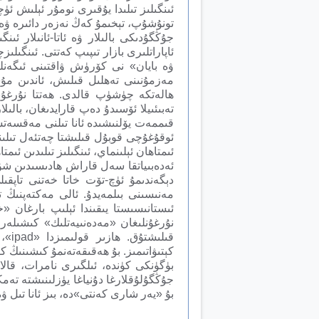
ئىنگىلىز تىلىدا يۇقىرى نومۇر ئېلىش ئۈچۈ
تونۇشۇپ، تېخىمۇ كەڭ نەزەر دائىرە ۋە 
جۇڭگۇدىكى بالىلار ۋە ئاتا-ئانىلار 
ئاپاراتلىرى بازار تىپىپ كەتتى. ئىنگى
ۋە بايان» نى كۆرۈش ۋاقتىنى ئىگەنل
مەزمۇنىنى تەھلىل قىلىش، ئاندىن م
ھالەتكە چۈشۈپ قالدى. ھەتتا نۇرغۇن
تەبىئىيلا ئۆسىدۇ دەپ قارايدىغان، بالى
قىممەت يۆلنىشىدە ئانا تىلنى مەقسەتسى
ئوقۇغۇچى قوبۇل قىلىشتا چەتئەل تىلىنى
ئىمتاھان ئېلىنماي، ئىنگىلىز تىلىدىن ئىم
دېگەندىمۇ ئۈچ-تۆت خاتا خەتنى تاپقى
مەنىسىنى بىلمەيدۇ. ئالى مەكتەپنىڭ ت
ئىستانىسىستا يىقىندا ئېلىپ بارغان
نۇرغۇنلىغان «مەدەنىيەتلىك» كىشىلە
قىل
كېتىۋاتىمىز. بۇ ھەقىقەتەنمۇ كىشىنىڭ ك
بۈگۈنكى كۈندە، ئىلگىرى نامرات، قال
جۇڭگۇلۇقلارغا دۇنياغا يۈزلىنىشتە تەمك
بۇ «يەر شارى كەنتى»دە، بىز ئانا تىل ۋ