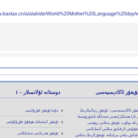
ww.baxtax.cn/a/alahide/World%20Mother%20Language%20day
ۇيغۇر ئاكادېمىيەسى
دوستانە ئۇلانمىلار – 1
غۇر ئاكادېمىيەسى - ئۇيغۇر زىيالىيلارنىڭ
دۇنيا ئۇيغۇر قۇرۇلتىيى
 ئارا ھەمكارلىقىنى ئەمەلگە ئاشۇرۇشىغا
ئۇيغۇر كىشىلىك ھوقۇق قۇرۇلۇشى
تكە بولۇپ، ئۇيغۇر مىللىي روھىنى
غۇتۇش ئارقىلىق مىللىي كىملىكىنى
ئۇيغۇر ھەرىكىتى تەشكىلاتى
داش بىلەن بىرلىكتە، ئۇيغۇرلارنىڭ مىللىي