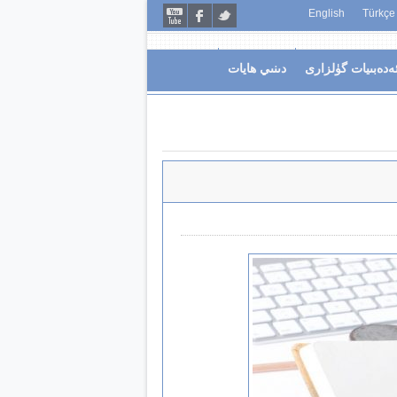
English
Türkçe
ەدەبىيات گۈلزارى
دىنىي ھايات