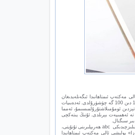
ىڭ ئالى مەكتەپ ئىمتاھانىدا ئىگەنلەيدىغان
نىسپىتىنى تۆۋەنلەتتى. 2016-يىلىدىن باشلاپ بىيجىڭ ئالى مەكتەپ ئىمتاھنى ئىنگىلىز تىلى ئومۇمىي نومىرى 190 دىن 100 گە چۈشۈرۇلدى. ئەدەبىيات
مزدە تېزدىن ئومۇمىلاشتۇرۇلمىسىمۇ، ئەمما
» تە ئەھمىيەت بېرىلدى. ئۇنىڭ يىتەكچى
بىر سىگنال.
قىزىم تۆت يېشىدىن تارتىپ ئىنگىلىز تىلىنى ئۈگۈنىشكە باشلىغان، خەنزۇچە خەت يېزىشىنى بىلمەي تۇرۇپلا ئىنگىلىزچىدىكى abc ھەرىپلىرىنى تۇنۇيتى،
ا» بولىشى ئالى مەكتەپ ئىمتاھانىدا