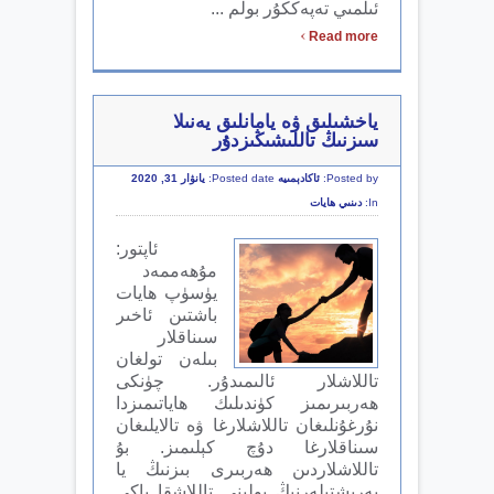
ئىلمىي تەپەككۇر بولم ...
›
Read more
ياخشىلىق ۋە يامانلىق يەنىلا
سىزنىڭ تاللىشىڭىزدۇر
Posted by:
ئاكادېمىيە
Posted date:
يانۋار 31, 2020
In:
دىنىي ھايات
ئاپتور:
مۇھەممەد
يۈسۈپ ھايات
باشتىن ئاخىر
سىناقلار
بىلەن تولغان
تاللاشلار ئالىمىدۇر. چۈنكى
ھەربىرىمىز كۈندىلىك ھاياتىمىزدا
نۇرغۇنلىغان تاللاشلارغا ۋە تالايلىغان
سىناقلارغا دۇچ كېلىمىز. بۇ
تاللاشلاردىن ھەربىرى بىزنىڭ يا
پەرىشتىلەرنىڭ يولىنى تاللاشقا ياكى