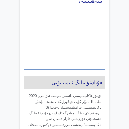
سەھىپىسى
قۇتادغۇ بىلىگ ئىنستىتۇتى
ئۇيغۇر ئاكادېمىيىسى دائىمىي ھەيئەت ئەزالىرى 2020-
يىلى 19-يانۋار كۈنى ئۆتكۈزۈلگەن يىغىندا، ئۇيغۇر
ئاكادېمىيىسى نىزامنامىسىنىڭ 3-ماددا (3)
تارمىقىدىكى بەلگىلىمىلەرگە ئاساسەن قۇتادغۇ بىلىگ
ئىنستىتۇتى قۇرۇشنى قارار قىلغان ئىدى.
ئاكادېمىيىنىڭ رەئىسى پىروفېسسور دوكتور ئالىمجان