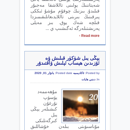
شەيتاننىڭ يولىنى تاللاشقا مەجبۇر
قىلىدۇ. بىزنىڭ چوقۇم مۇشۇ ئىككى
پىرقىنىڭ بىرىنى تاللايدىغانلىقىمىزدا
قىلچە شەك يوق. بىز مەيلى
پەرىشتىلەرگە ئەگىشىپ ي ...
›
Read more
يېڭى يىل شۈكۈر قىلىش ۋە
ئۆزىدىن ھېساب ئېلىش ۋاقتىدۇر
Posted by:
ئاكادېمىيە
Posted date:
يانۋار 01, 2020
In:
دىنىي ھايات
مۇھەممەد
يۈسۈپ
نۇرغۇن
كىشىلەر يېڭى
يىل
كىرگەنلىكى
مۇناسىۋىتى بىلەن خۇشاللىق