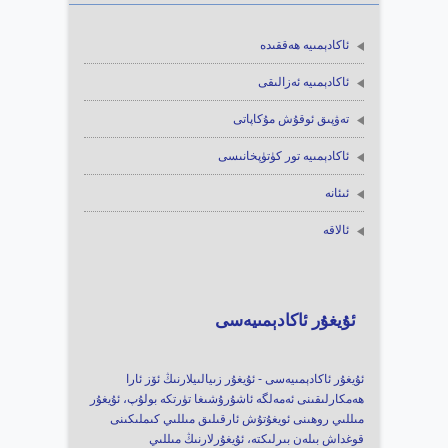
ئاكادېمىيە ھەققىدە
ئاكادېمىيە ئەزالىقى
تەۋپىق ئوقۇش مۇكاپاتى
ئاكادېمىيە تور كۈتۈپخانىسى
ئىئانە
ئالاقە
ئۇيغۇر ئاكادېمىيەسى
ئۇيغۇر ئاكادېمىيەسى - ئۇيغۇر زىيالىيلارنىڭ ئۆز ئارا
ھەمكارلىقىنى ئەمەلگە ئاشۇرۇشىغا تۈرتكە بولۇپ، ئۇيغۇر
مىللىي روھىنى ئويغۇتۇش ئارقىلىق مىللىي كىملىكىنى
قوغداش بىلەن بىرلىكتە، ئۇيغۇرلارنىڭ مىللىي