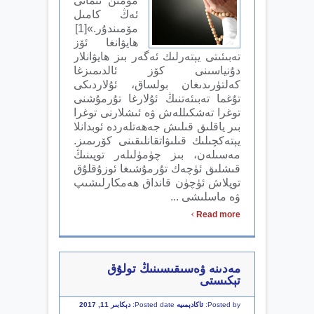
مۆمىن ئىمانى
ئەڭ كامىل
مۆمىندۇر.»[1]
ھايۋانغا ئۆز
تەبىئىتى يېتەرلىك ئەگەر بىز ھايۋانلار
دۇنياسىنى كۆز ئالدىمىزغا
كەلتۈرىدىغان بولساق، ئۇلاردىكى
تۇغما تەبىئەتنىڭ ئۇلارغا تۇرمۇشنى
توغرا تەشكىللەش ۋە ئىشلارنى توغرا
بىر ياقلىق قىلىش جەھەتلەردە ئوبدانلا
يېتەكچىلىك قىلىۋاتقانلىقىنى كۆرىمىز.
مەسىلەن، بىز چۈمۈلىلەر توپىنىڭ
قىشلىق ئۈچەك تۇرمۇشىغا ئوزۇقلۇق
توپلاش ئۈچۈن قانداق ھەمكارلىشىپ
ۋە ماسلىشى ...
›
Read more
مەدىنە ۋەسىقىسىنىڭ تولۇق
تېكىستى
Posted by:
ئاكادېمىيە
Posted date:
دېكابىر 11, 2017