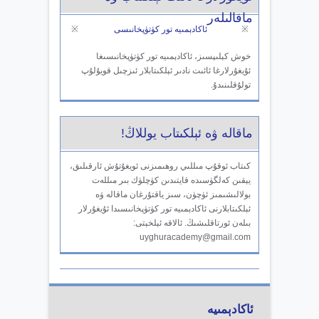
ماقالىلەر
※
ئاكادېمىيە تور كۈتۈپخانىسى
※
خوش كېلىپسىز، ئاكادېمىيە تور كۈتۈپخانىسىغا
ئۇيغۇرلارغا ئائىت نادىر ئېلكىتابلار ئىزچىل قويۇلۇپ
تولۇقلىنىدۇ.
ماقالە ۋە ئېلكىتاب يوللاڭ!
كىتاب ئوقۇپ مىللىي روھىمىزنى ئويغۇتۇش ئارقىلىق،
يېقىن كەلگۈسىدە قايتىدىن كۈچلۈك بىر مىللەت
بولالىشىمىز ئۈچۈن، سىز ياقتۇرغان ماقالە ۋە
ئېلكىتابلارنى ئاكادېمىيە تور كۈتۈپخانىسىدا ئۇيغۇرلار
بىلەن ئورتاقلىشىڭ. ئالاقە ئېلخېتى:
uyghuracademy@gmail.com
ئاكادېمىيە