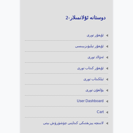
دوستانە ئۇلانمىلار-2
ئۇيغۇر تورى
ئۇيغۇر تېلېۋىزىيىسى
ئەۋلاد تورى
ئۇيغۇر كىتاب تورى
ئېلكىتاب تورى
يۇلغۇن تورى
User Dashboard
Cart
لاتىنچە يېزىقتىكى كىتاپنى چۈشۈرۈش بېتى