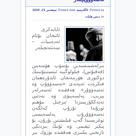
Posted by:
ئاكادېمىيە
Posted date:
سېنتەبىر 23, 2020
In:
دىنىي ھايات
ئابابەكرى
ئاتىخان بۇتام
ئەدەبىيات –
سەنئەتچىلەر
بىرلەشمىسىدىن يۈسۈپ ھۈسەيىن
(قەقنۇس)، فىلولوگىيە ئىنستىتۇتىنىڭ
دوكتورى ھۆرمەتجان ئابدۇرەھمان
فىكرەت ئەپەندى «تەسەۋۋۇپ ۋە
تەسەۋۋۇر» ھەققىدە ئەسەرلەر
يېزىپ، پەلسەپىۋى ۋە بەدئىي
تەپەككۇرىمىزدا ئىزچىل مۇھىم
ئورۇندا تۇرۇپ كەلگەن
تەسەۋۋۇرۇپ پەلسەپىسى
توغرىسىدا گەپ قىلىشتىن بۇرۇن، بۇ
پىكىر ئېقىمى ۋە ئۇنىڭ بىزدىكى
تارىخىي يىلتىزى ھەققىدە تۈزۈك بىر