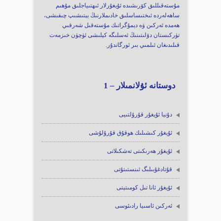
مۇستەقىللىق كۆرىشىدە ئۇيغۇرلار ئىھتىياجلىق مۇھىم
ساھەلەردە ئىختىساسلىق خادىملارنىڭ يېتىشىپ چىقىشى،
ھەمدە ئەركىن ۋە دېمۇگراتىك مۇستەقىل شەرقىي
تۈركىستان دۆلىتىنىڭ ئەسلىگە كېلىشى ئۈچۈن خىزمەت
قىلىدىغان ئىلمىي بىر ئورگاندۇر.
دوستانە ئۇلانمىلار – 1
دۇنيا ئۇيغۇر قۇرۇلتىيى
ئۇيغۇر كىشىلىك ھوقۇق قۇرۇلۇشى
ئۇيغۇر ھەرىكىتى تەشكىلاتى
قۇتادغۇبىلىگ ئىنستىتۇتى
ئۇيغۇر ئانا تىل كومىتېتى
ئەركىن ئاسىيا رادىئوسى