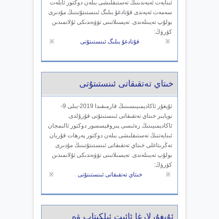
ئىنايەت ئەپەندىنىڭ تەستىقلىشى بىلەن دوكتور ئابلەت
سەمەت ئەپەندى قۇتادغۇ بىلىگ ئىنستىتۇتىنىڭ مۇدىرى
بولۇپ تەيىنلەندى. تەپسىلاتىنى تۆۋەندىكى ئۇلانمىدىن
كۆرۈڭ:
※
قۇتادغۇ بىلىگ ئىنستىتۇتى
※
خىتاي تەتقىقاتى ئىنستىتۇتى
ئۇيغۇر ئاكادېمىيىسىنىڭ قارمىقىدا 2019-يىلى 9-
نويابىر خىتاي تەتقىقاتى ئىنستىتۇتى قۇرۇلدى.
ئاكادېمىيىنىڭ رەئىسى پىروفېسسور دوكتور ئالىمجان
ئىنايەتنىڭ تەستىقلىشى بىلەن دوكتور پەرھات قۇربان
تەڭرىتاغلى خىتاي تەتقىقاتى ئىنستىتۇتىنىڭ مۇدىرى
بولۇپ تەيىنلەندى. تەپسىلاتىنى تۆۋەندىكى ئۇلانمىدىن
كۆرۈڭ:
※
خىتاي تەتقىقاتى ئىنستىتۇتى
※
ئۇيغۇرلارغا ئائىت ئېلكىتاب ۋە