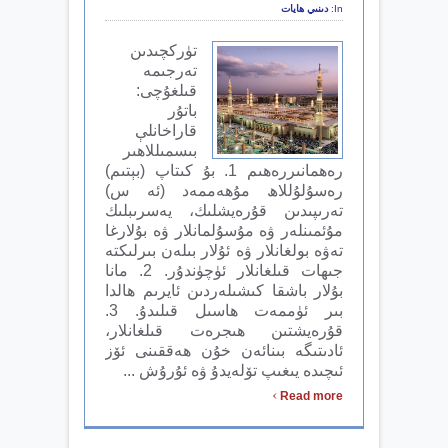
In:
دىنىي ھايات
تۈركچىدىن
تەرجىمە
قىلغۇچى:
باتۇر
قاراخانلې
بىسمىللاھىر
رەھمانىررەھىم 1. بۇ كىتاپ (بېتىم)
رەسۇلۇللاھ مۇھەممەد (ئە س)
تەرىپىدىن قۇرەيشلىك، يەسرىبلىك
مۇئمىنلەر ۋە مۇسۇلمانلار ۋە بۇلارغا
تەۋە بولغانلار ۋە ئۇلار بىلەن بىرلىكتە
جىھات قىلغانلار ئۈچۈندۇر. 2. مانا
بۇلار باشقا كىشىلەردىن ئايرىم ھالدا
بىر ئۈممەت ھاسىل قىلىدۇ. 3.
قۇرەيشتىن ھىجرەت قىلغانلار،
ئادىتىگە بىنائەن خۇن ھەققىنى ئۆز
ئىچىدە يىغىپ تۆلەيدۇ ۋە ئۇرۇش ...
›
Read more