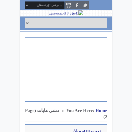
Home
You Are Here:
دىنىي ھايات
(Page
»
2)
تەسەۋۋۇپچىلار