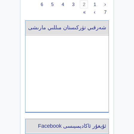
6
5
4
3
2
1
‹
»
›
7
شەرقىي تۈركىستان مىللىي مارىشى
ئۇيغۇر ئاكادېمىيىسى Facebook