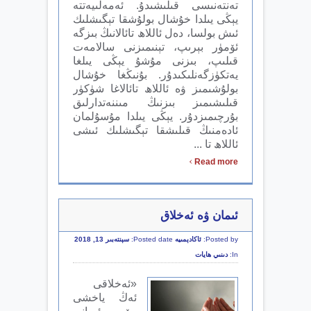
تەنتەنىسى قىلىشىدۇ. ئەمەلىيەتتە
يېڭى يىلدا خۇشال بولۇشقا تېگىشلىك
ئىش بولسا، دەل ئاللاھ تائالانىڭ بىزگە
ئۆمۈر بېرىپ، تېنىمىزنى سالامەت
قىلىپ، بىزنى مۇشۇ يېڭى يىلغا
يەتكۈزگەنلىكىدۇر. بۇنىڭغا خۇشال
بولۇشىمىز ۋە ئاللاھ تائالاغا شۈكۈر
قىلىشىمىز بىزنىڭ مىننەتدارلىق
بۇرچىمىزدۇر. يېڭى يىلدا مۇسۇلمان
ئادەمنىڭ قىلىشقا تېگىشلىك ئىشى
ئاللاھ تا ...
›
Read more
ئىمان ۋە ئەخلاق
Posted by:
ئاكادېمىيە
Posted date:
سېنتەبىر 13, 2018
In:
دىنىي ھايات
«ئەخلاقى
ئەڭ ياخشى