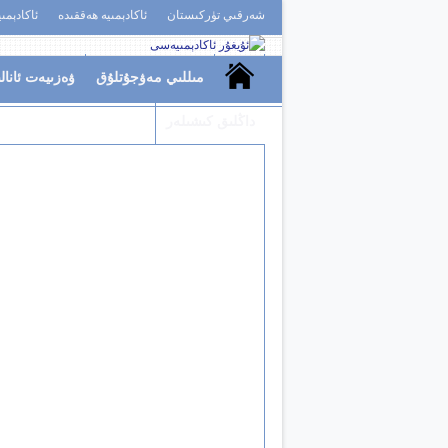
شەرقىي تۈركىستان
ئاكادېمىيە ھەققىدە
ئاكادېمى
مىللىي مەۋجۇتلۇق
ۋەزىيەت ئانال
داڭلىق كىشىلەر