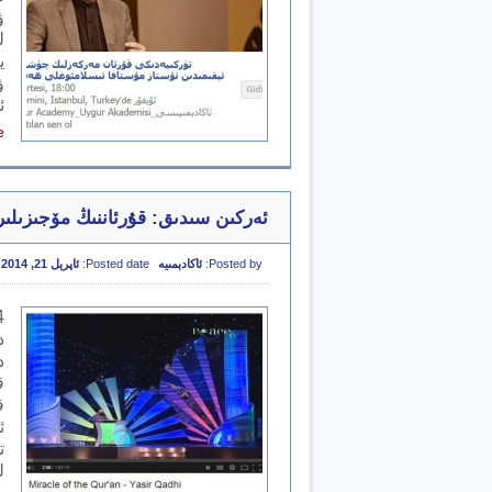
ۋ
ل
ي
ۋ
ئ
e
ئەركىن سىدىق: قۇرئاننىڭ مۆجىزىلى
Posted by:
ئاكادېمىيە
Posted date:
ئاپرېل 21, 2014
د
د
ق
ق
ئ
ت
ل