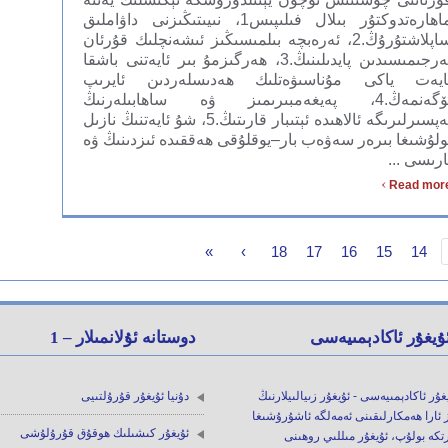
ماھارەتدوكتۇر بىلال فىلىپىس1، نىيىتىڭىزنى داۋاملىق
ساپلاشتۇرۇڭ.2، ئەرەبچە بىلمىسىڭىز ئىشەنچلىك قۇرئان
تەرجىمىسىدىن پايدىلىنىڭ.3، ھەرگىزمۇ بىر ئايەتنى باشقا
ايەت ياكى مۇناسىۋەتلىك ھەدىسلەردىن ئايرىپ
ئۆگەنمەڭ.4، پەيغەمبىرىمىز ۋە ساھابىلەرنىڭ
تەپسىرلىرىگە ئالاھىدە ئېتىبار قارىتىڭ.5، شۇ ئايەتنىڭ نازىل
ولۇشىغا بىرەر سەۋەب بار–يوقلۇقى ھەققىدە ئىزدىنىڭ ۋە
ارىسى ...
›
Read mor
»
›
18
17
16
15
14
ۇيغۇر ئاكادېمىيەسى
دوستانە ئۇلانمىلار – 1
غۇر ئاكادېمىيەسى - ئۇيغۇر زىيالىيلارنىڭ
دۇنيا ئۇيغۇر قۇرۇلتىيى
 ئارا ھەمكارلىقىنى ئەمەلگە ئاشۇرۇشىغا
ئۇيغۇر كىشىلىك ھوقۇق قۇرۇلۇشى
تكە بولۇپ، ئۇيغۇر مىللىي روھىنى