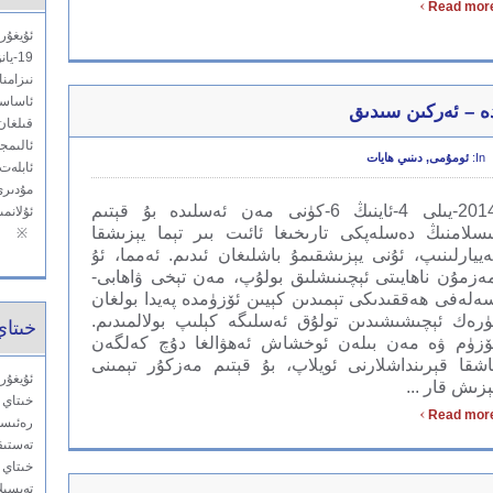
›
Read mor
19-ي
ئاساسە
دە – ئەركىن سىدىق
قىلغان
ئالىمج
In:
ئومۇمى
,
دىنىي ھايات
ئابلەت
مۇدىرى
2014-يىلى 4-ئاينىڭ 6-كۈنى مەن ئەسلىدە بۇ قېتىم
ئۇلانم
ىسلامنىڭ دەسلەپكى تارىخىغا ئائىت بىر تېما يېزىشقا
※
ەييارلىنىپ، ئۇنى يېزىشقىمۇ باشلىغان ئىدىم. ئەمما، ئۇ
ەزمۇن ناھايىتى ئېچىنىشلىق بولۇپ، مەن تېخى ۋاھابى-
ەلەفى ھەققىدىكى تېمىدىن كېيىن ئۆزۈمدە پەيدا بولغان
ۈرەك ئېچىشىشىدىن تولۇق ئەسلىگە كېلىپ بولالمىدىم.
خىتاي
ۆزۈم ۋە مەن بىلەن ئوخشاش ئەھۋالغا دۇچ كەلگەن
اشقا قېرىنداشلارنى ئويلاپ، بۇ قېتىم مەزكۇر تېمىنى
ېزىش قار ...
خىتاي 
›
Read mor
رەئىسى
تەستىق
خىتاي 
تەپسىل