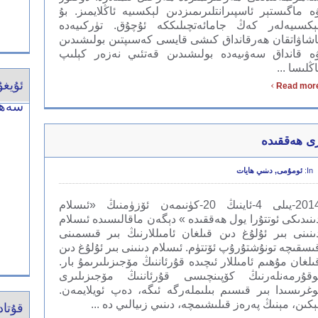
ە ماگىستېر ئاسپىرانتلىرىمىزدىن لېكسىيە ئاڭلايمىز. بۇ
ېكسىيەلەر كەڭ جامائەتچىلىككە ئۇچۇق. تۈركىيەدە
اشاۋاتقان ھەرقانداق كىشى قايسى كەسىپتىن بولىشىدىن
ە قانداق سەۋىيەدە بولىشىدىن قەتئىي نەزەر كېلىپ
اڭلىسا ...
›
Read mor
سەھى
رى ھەققىدە
In:
ئومۇمى
,
دىنىي ھايات
2014-يىلى 4-ئاينىڭ 20-كۈنىمەن ئۆزۈمنىڭ «ئىسلام
ىنىدىكى ئوتتۇرا يول ھەققىدە » دېگەن ماقالىسىدە ئىسلام
ىنىنى بىر ئۇلۇغ دىن قىلغان ئامىللارنىڭ بىر قىسمىنى
ىسقىچە تونۇشتۇرۇپ ئۆتتۈم. ئىسلام دىنىنى بىر ئۇلۇغ دىن
ىلغان مۇھىم ئامىللار ئىچىدە قۇرئاننىڭ مۆجىزىلىرىمۇ بار.
وقۇرمەنلەرنىڭ كۆپىنچىسى قۇرئاننىڭ مۆجىزىلىرى
وغرىسىدا بىر قىسىم بىلىملەرگە ئىگە، دەپ ئويلايمەن.
ېكىن، مېنىڭ پەرەز قىلىشىمچە، دىنىي زىيالىي دە ...
قۇتاد