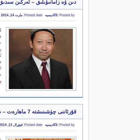
دىن ۋە زامانىۋىلىق – ئەركىن سىدىق
Posted by:
ئاكادېمىيە
Posted date:
مارت 14, 2014
ق
چ
پ
د
ئ
مۇند
e
قۇرئاننى چۈشىنىشتە 7 ماھارەت – در. بىلال فىلپس
Posted by:
ئاكادېمىيە
Posted date:
فېۋرال 13, 2014
ق