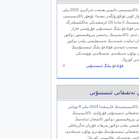
ئۇيغۇر ئاكادېمىيىسى دائىمىي ھەيئەت ئەزالىرى 2020-يىلى
انۋار كۈنى ئۆتكۈزۈلگەن يىغىندا، ئۇيغۇر ئاكادېمىيىسى
نىزامنامىسىنىڭ 3-ماددا (3) تارمىقىدىكى بەلگىلىمىلەرگە
ن قۇتادغۇ بىلىگ ئىنستىتۇتى قۇرۇشنى قارار
 ئىدى. ئاكادېمىيىنىڭ رەئىسى پىروفېسسور دوكتور
ان ئىنايەت ئەپەندىنىڭ تەستىقلىشى بىلەن دوكتور
 سەمەت ئەپەندى قۇتادغۇ بىلىگ ئىنستىتۇتىنىڭ
 بولۇپ تەيىنلەندى. تەپسىلاتىنى تۆۋەندىكى
ىدىن كۆرۈڭ:
قۇتادغۇ بىلىگ ئىنستىتۇتى
※
 تەتقىقاتى ئىنستىتۇتى
ئۇيغۇر ئاكادېمىيىسىنىڭ قارمىقىدا 2019-يىلى 9-نويابىر
تەتقىقاتى ئىنستىتۇتى قۇرۇلدى. ئاكادېمىيىنىڭ
 پىروفېسسور دوكتور ئالىمجان ئىنايەتنىڭ
لىشى بىلەن دوكتور پەرھات قۇربان تەڭرىتاغلى
تەتقىقاتى ئىنستىتۇتىنىڭ مۇدىرى بولۇپ تەيىنلەندى.
اتىنى تۆۋەندىكى ئۇلانمىدىن كۆرۈڭ: