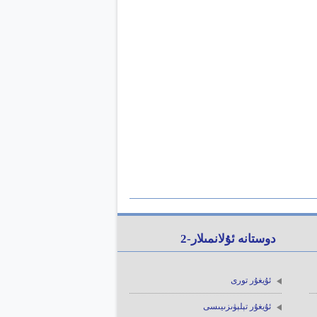
دوستانە ئۇلانمىلار-2
ئۇيغۇر تورى
ئۇيغۇر تېلېۋىزىيىسى