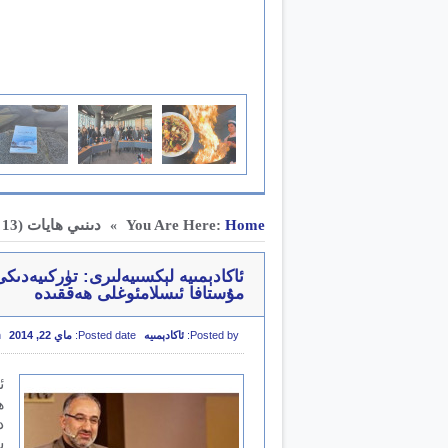
Home
You Are Here:
دىنىي ھايات
(Page 13)
»
ئاكادېمىيە لېكسىيەلىرى: تۈركىيەدى
مۇستافا ئىسلامئوغلى ھەققىدە
Posted by:
ئاكادېمىيە
Posted date:
ماي 22, 2014
:
ئ
ھ
د
ش