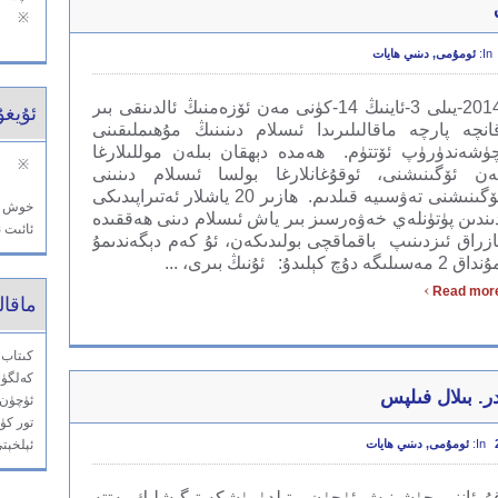
※
In:
ئومۇمى
,
دىنىي ھايات
2014-يىلى 3-ئاينىڭ 14-كۈنى مەن ئۆزەمنىڭ ئالدىنقى بىر
ئۇيغۇ
انچە پارچە ماقالىلىرىدا ئىسلام دىنىنىڭ مۇھىملىقىنى
ۈشەندۈرۈپ ئۆتتۈم. ھەمدە دېھقان بىلەن موللىلارغا
※
ەن ئۆگىنىشنى، ئوقۇغانلارغا بولسا ئىسلام دىنىنى
ئۆگىنىشنى تەۋسىيە قىلدىم. ھازىر 20 ياشلار ئەتىراپىدىكى
خوش كې
ىندىن پۈتۈنلەي خەۋەرسىز بىر ياش ئىسلام دىنى ھەققىدە
ئائىت ن
ازراق ئىزدىنىپ باقماقچى بولىدىكەن، ئۇ كەم دېگەندىمۇ
اق 2 مەسىلىگە دۇچ كېلىدۇ: ئۇنىڭ بىرى، ...
›
Read mor
ماقال
كىتاب 
كەلگۈس
ئۈچۈن، 
تور كۈت
In:
ئومۇمى
,
دىنىي ھايات
ئېلخېتى: demy@gmail.com
ۇرئاننى چۈشىنىش ئۈچۈن يېتىلدۈرۈشكە تېگىشلىك يەتتە