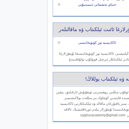
خىتاي تەتقىقاتى ئىنستىتۇتى
※
رلارغا ئائىت ئېلكىتاب ۋە ماقالىلەر
ئاكادېمىيە تور كۈتۈپخانىسى
※
لىپسىز، ئاكادېمىيە تور كۈتۈپخانىسىغا ئۇيغۇرلارغا
ادىر ئېلكىتابلار ئىزچىل قويۇلۇپ تولۇقلىنىدۇ.
ە ۋە ئېلكىتاب يوللاڭ!
ئوقۇپ مىللىي روھىمىزنى ئويغۇتۇش ئارقىلىق، يېقىن
ىدە قايتىدىن كۈچلۈك بىر مىللەت بولالىشىمىز
سىز ياقتۇرغان ماقالە ۋە ئېلكىتابلارنى ئاكادېمىيە
ۈپخانىسىدا ئۇيغۇرلار بىلەن ئورتاقلىشىڭ. ئالاقە
uyghuraca