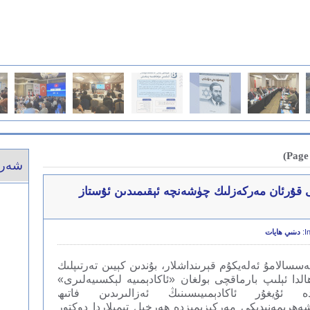
شەرق
كى قۇرئان مەركەزلىك چۈشەنچە ئېقىمىدىن ئۇستاز
In
دىنىي ھايات
ەسسالامۇ ئەلەيكۇم قېرىنداشلار، بۇندىن كېيىن تەرتىپلىك
الدا ئېلىپ بارماقچى بولغان «ئاكادېمىيە لېكسىيەلىرى»
ە ئۇيغۇر ئاكادېمىيىسىنىڭ ئەزالىرىدىن فاتىھ
ەھرىمەنىدىكى مەركىزىمىزدە ھەرخىل تىمىلاردا دوكتور