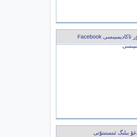
ئۇيغۇر ئاكادېمىيىسى Facebook
پىسى
غۇ بىلىگ ئىنستىتۇتى