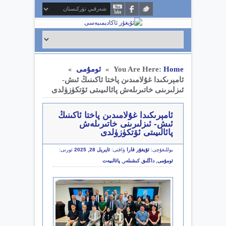
Home
You Are Here:
ئومۇمى
»
»
ئامېرىكىدا غۇلامىدىن پاختا ئاكىنىڭ ئىش-
ئىزلىرىنى خاتىرىلەش پائالىيىتى ئۆتكۈزۈلدى
ئامېرىكىدا غۇلامىدىن پاختا ئاكىنىڭ
ئىش- ئىزلىرىنى خاتىرىلەش
پائالىيىتى ئۆتكۈزۈلدى
يوللىغۇچى:
ئۇيغۇر قارا
ۋاقتى:
ئاپرېل 28, 2025
ئورنى:
ئومۇمى
,
داڭلىق كىشىلەر
,
پائالىيەت