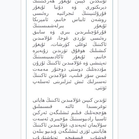
ئۇنىڭدىن كېيىن ئۇيغۇر ھەركىتىنىڭ
دېرىكتورى ۋە دۇنيا ئۇيغۇر
قۇرۇلتىيىنىڭ ئىجرائىيە رەئىسى
روشەن ئابباس خانىم، ئامېرىكا
ئۇيغۇر بىرلەشمىسىنىڭ
قۇرغۇچىلىرىدىن بىرى ۋە سابىق
رەئىسى تۇردى غوجا، غۇلامىدىن
ئاكىنىڭ ئوغلى كۈرشات، ئۇيغۇر
كىشىلىك ھوقۇق تۈرىدىن زۇبەيرە
خانىم، ئۇيغۇر ئاكادىمىيىسىنىڭ
تەپتىشى ۋە غۇلامىدىن ئاكىنىڭ ئۇزۇن
مۇددەتلىك دوستى دوختۇر مەمەت
ئىمىن سۆز قىلىپ، غۇلامدىن ئاكىنىڭ
تەسىرلىك ئىش ئىزلىرىنى ئەسلەپ
ئۆتتى.
ئۇندىن كىيىن غۇلامىدىن ئاكىنىڭ ھاياتى
توغرىسىدا ئالتە قىسىملىق
ھۆججەتلىك فىلىم ئىشلىگەن ئەركىن
ئاسىيا رادىيوسىنىڭ مۇخبىرى ئەسەت
سۇلايمان ئەپەندى، غۇلامىدىن ئاكىنىڭ
ھاياتىنى ئۆزى ئىشلىگەن ۋىدىيو بىلەن
قوشۇپ قىسقىچە تونۇشتۇرۇپ