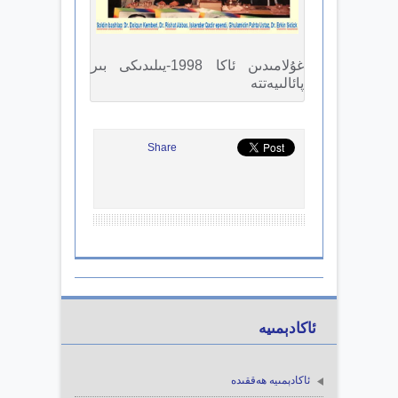
غۇلامىدىن ئاكا 1998-يىلىدىكى بىر
پائالىيەتتە
Share
ئاكادېمىيە
ئاكادېمىيە ھەققىدە