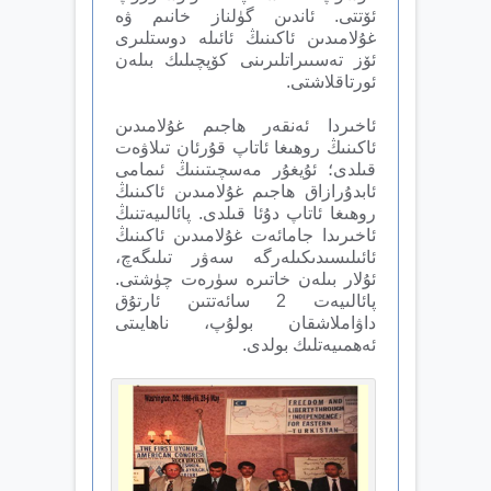
ئۆتتى. ئاندىن گۈلناز خانىم ۋە
غۇلامىدىن ئاكىنىڭ ئائىلە دوستلىرى
ئۆز تەسىىراتلىرىنى كۆپچىلىك بىلەن
ئورتاقلاشتى.
ئاخىردا ئەنقەر ھاجىم غۇلامىدىن
ئاكىنىڭ روھىغا ئاتاپ قۇرئان تىلاۋەت
قىلدى؛ ئۇيغۇر مەسچىتىنىڭ ئىمامى
ئابدۇرازاق ھاجىم غۇلامىدىن ئاكىنىڭ
روھىغا ئاتاپ دۇئا قىلدى. پائالىيەتنىڭ
ئاخىرىدا جامائەت غۇلامىدىن ئاكىنىڭ
ئائىلىسىدىكىلەرگە سەۋر تىلىگەچ،
ئۇلار بىلەن خاتىرە سۈرەت چۈشتى.
پائالىيەت 2 سائەتتىن ئارتۇق
داۋاملاشقان بولۇپ، ناھايىتى
ئەھمىيەتلىك بولدى.