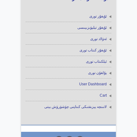
ئۇيغۇر تورى
ئۇيغۇر تېلېۋىزىيىسى
ئەۋلاد تورى
ئۇيغۇر كىتاب تورى
ئېلكىتاب تورى
يۇلغۇن تورى
User Dashboard
Cart
لاتىنچە يېزىقتىكى كىتاپنى چۈشۈرۈش بېتى