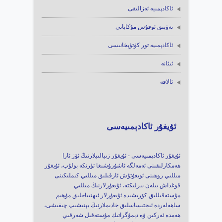
ئاكادېمىيە ئەزالىقى
تەۋپىق ئوقۇش مۇكاپاتى
ئاكادېمىيە تور كۈتۈپخانىسى
ئىئانە
ئالاقە
ئۇيغۇر ئاكادېمىيەسى
ئۇيغۇر ئاكادېمىيەسى - ئۇيغۇر زىيالىيلارنىڭ ئۆز ئارا
ھەمكارلىقىنى ئەمەلگە ئاشۇرۇشىغا تۈرتكە بولۇپ، ئۇيغۇر
مىللىي روھىنى ئويغۇتۇش ئارقىلىق مىللىي كىملىكىنى
قوغداش بىلەن بىرلىكتە، ئۇيغۇرلارنىڭ مىللىي
مۇستەقىللىق كۆرىشىدە ئۇيغۇرلار ئىھتىياجلىق مۇھىم
ساھەلەردە ئىختىساسلىق خادىملارنىڭ يېتىشىپ چىقىشى،
ھەمدە ئەركىن ۋە دېمۇگراتىك مۇستەقىل شەرقىي