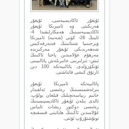
ئۇيغۇر ئاكادېمىيەسى، ئۇيغۇر
ھەرىكىتى ۋە ئامېرىكا ئۇيغۇر
ئاكادېمىيەسىنىڭ ھەمكارلىقىدا 4-
ئاينىڭ 26- كۈنى (شەنبە) ئامېرىكا
ۋېرجىنىيا شىتاتىنىڭ فەيەرفەكىس
شەھەرىدىكى ئۇيغۇر مەركىزىدە
مەرھۇم غۇلامىدىن پاختا ئاكىنىڭ
ئىش- ئىزلىرىنى خاتىرىلەش پائالىيىتى
ئۆتكۈزۈلدى. پائالىيەتكە 100 دىن
ئارتۇق كىشى قاتناشتى.
پائالىيەتكە ئامېرىكا ئۇيغۇر
بىرلەشمىسىنىڭ رەئىسى ئەلفىدار
خانىم رىياسەتچىلىك قىلغان بولۇپ،
ئالدى بىلەن ئۇيغۇر ئاكادېمىيىسىنىڭ
رەئىسى دوكتور رىشات ئابباس
غۇلامىدىن ئاكىنىڭ ھاياتىنى قىسقىچە
تونۇشتۇرۇپ ئۆتتى.