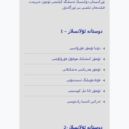
تۈركىستان دۆلىتىنىڭ ئەسلىگە كېلىشى ئۈچۈن خىزمەت
قىلىدىغان ئىلمىي بىر ئورگاندۇر.
دوستانە ئۇلانمىلار – 1
دۇنيا ئۇيغۇر قۇرۇلتىيى
ئۇيغۇر كىشىلىك ھوقۇق قۇرۇلۇشى
ئۇيغۇر ھەرىكىتى تەشكىلاتى
قۇتادغۇبىلىگ ئىنستىتۇتى
ئۇيغۇر ئانا تىل كومىتېتى
ئەركىن ئاسىيا رادىئوسى
دوستانە ئۇلانمىلار-2