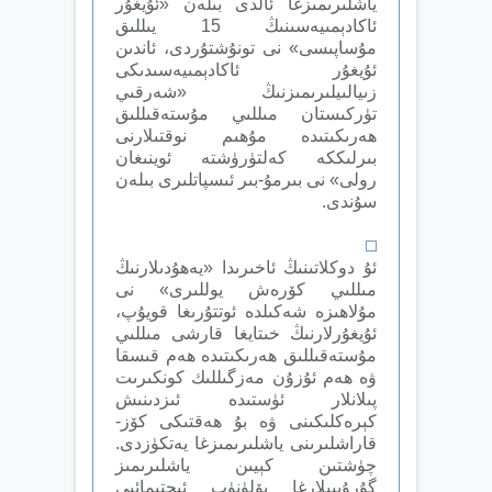
ياشلىرىمىزغا ئالدى بىلەن «ئۇيغۇر
ئاكادېمىيەسىنىڭ 15 يىللىق
مۇساپىسى» نى تونۇشتۇردى، ئاندىن
ئۇيغۇر ئاكادېمىيەسىدىكى
زىيالىيلىرىمىزنىڭ «شەرقىي
تۈركىستان مىللىي مۇستەقىللىق
ھەرىكىتىدە مۇھىم نوقتىلارنى
بىرلىككە كەلتۈرۈشتە ئوينىغان
رولى» نى بىرمۇ-بىر ئىسپاتلىرى بىلەن
سۇندى.
ئۇ دوكلاتىنىڭ ئاخىرىدا «يەھۇدىلارنىڭ
مىللىي كۆرەش يوللىرى» نى
مۇلاھىزە شەكىلدە ئوتتۇرىغا قويۇپ،
ئۇيغۇرلارنىڭ خىتايغا قارشى مىللىي
مۇستەقىللىق ھەرىكىتىدە ھەم قىسقا
ۋە ھەم ئۇزۇن مەزگىللىك كونكىرىت
پىلانلار ئۈستىدە ئىزدىنىش
كېرەكلىكىنى ۋە بۇ ھەقتىكى كۆز-
قاراشلىرىنى ياشلىرىمىزغا يەتكۈزدى.
چۈشتىن كېيىن ياشلىرىمىز
گۇرۇپپىلارغا بۆلۈنۈپ ئىجتىمائىي