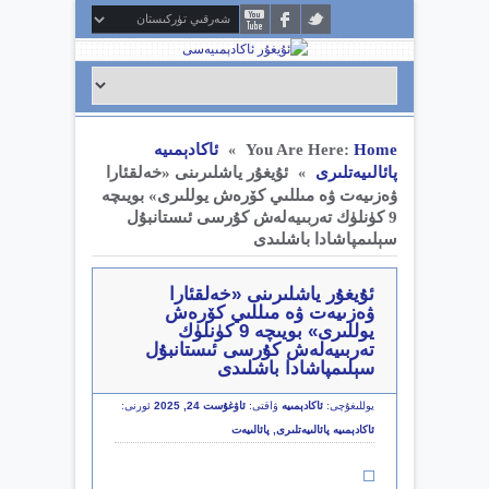
Home
You Are Here:
ئاكادېمىيە
»
پائالىيەتلىرى
ئۇيغۇر ياشلىرىنى «خەلقئارا
»
ۋەزىيەت ۋە مىللىي كۆرەش يوللىرى» بويىچە
9 كۈنلۈك تەربىيەلەش كۇرسى ئىستانبۇل
سېلىمپاشادا باشلىدى
ئۇيغۇر ياشلىرىنى «خەلقئارا
ۋەزىيەت ۋە مىللىي كۆرەش
يوللىرى» بويىچە 9 كۈنلۈك
تەربىيەلەش كۇرسى ئىستانبۇل
سېلىمپاشادا باشلىدى
يوللىغۇچى:
ئاكادېمىيە
ۋاقتى:
ئاۋغۇست 24, 2025
ئورنى:
ئاكادېمىيە پائالىيەتلىرى
,
پائالىيەت