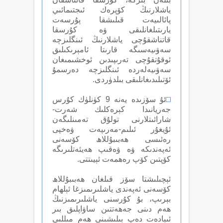
ياشلارنىڭ كۆپرەك ئىجتىمائىي
پائالىيەت قىلىشقا پۇرسەت
يارىتىلغانلىقى ۋە كۇرسقا
قاتناشقۇچى ياشلارنىڭ ئىنگلىزچە
سەۋىيەسىگە قارىتا ئامېرىكىلىق
ئوقۇتقۇچى تەرىپىدىن ئوخشىمىغان
سەۋىيەلەردە ئىنگلىزچە دەرسمۇ
ئۆتىلىدىغانلىقى بىلدۈردى.
ئۇ سۆزىدە يەنە 9 كۈنلۈك كۇرس
جەريانىدا كېرەكلىك شەرت-
شارائىتلارنى تولۇق تەمىنلىگەن
ئۇيغۇر ئىلىم-مەرىپەت ۋەخپى
رەئىسى ھەبىبۇللاھ كۆسەنى
ئەپەندىكە ۋە ۋەقىپ ھەيئەتلىرىگە
كۆپتىن كۆپ رەھمەت ئېيىتتى.
ئېچىلىشتا سۆز قىلغان ھەبىبۇللاھ
كۆسەنى ئەپەندى ياشلىرىمىزغا ئېلھام
بېرىپ، بۇ كۇرسنى ياشلىرىمىزنىڭ
ھەم دىنى جەھەتتىن ساۋاپلىق بىر
ئىبادەت دەپ بىلىشىنى ھەم مىللىي