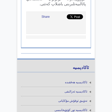
پائالىيەتلىرىنى باشلاپ كەتتى.
Share
ئاكادېمىيە
ئاكادېمىيە ھەققىدە
ئاكادېمىيە ئەزالىقى
تەۋپىق ئوقۇش مۇكاپاتى
ئاكادېمىيە تور كۈتۈپخانىسى