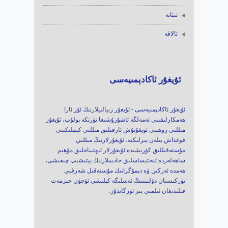
ئىئانە
ئالاقە
ئۇيغۇر ئاكادېمىيەسى
ئۇيغۇر ئاكادېمىيەسى - ئۇيغۇر زىيالىيلارنىڭ ئۆز ئارا
ھەمكارلىقىنى ئەمەلگە ئاشۇرۇشىغا تۈرتكە بولۇپ، ئۇيغۇر
مىللىي روھىنى ئويغۇتۇش ئارقىلىق مىللىي كىملىكىنى
قوغداش بىلەن بىرلىكتە، ئۇيغۇرلارنىڭ مىللىي
مۇستەقىللىق كۆرىشىدە ئۇيغۇرلار ئىھتىياجلىق مۇھىم
ساھەلەردە ئىختىساسلىق خادىملارنىڭ يېتىشىپ چىقىشى،
ھەمدە ئەركىن ۋە دېمۇگراتىك مۇستەقىل شەرقىي
تۈركىستان دۆلىتىنىڭ ئەسلىگە كېلىشى ئۈچۈن خىزمەت
قىلىدىغان ئىلمىي بىر ئورگاندۇر.