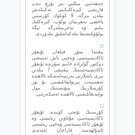
جەھەتتىن مىللىي بىر بۇرچ دەپ
قارىشى كېرەكلىكىنى تەكىتلەش
بىلەن بىرگە، 9 كۈنلۈك كۇرستىن
ياخشى بەھرىمان بولۇپ، كېرەكلىك
بىلىم ۋە تەجرىبىلەرگە ئېگە
بولۇۋېلىشىغا تىلەكداشلىق بىلدۈردى.
يىغىندا سۆز قىلغان ئۇيغۇر
ئاكادېمىيەسى ۋەخپى باش تەپتىشى
دوكتور گۈلزادە خانىم سۆزىدە ئۇيغۇر
ئاكادېمىيەسىنىڭ يېقىنقى 7 يىلدىن
بېرى ياشلارنى تەربىيەلەشكە ئالاھىدە
ئەھمىيەت بېرىۋاتقانلىقىنى، بۇ تۈر
كۇرسلارنىڭ مىۋىسىنىڭ مول
بولىدىغانلىقىنى ئالاھىدە ئەسكەرتتى.
كۇرسنىڭ تۇنجى كۈنىدە، ئۇيغۇر
ئاكادېمىيەسى مۇئاۋىن رەئىسى ۋە
ئۇيغۇر ئاكادېمىيەسى ۋەخپى رەئىسى
ئابدۇلھەمىد قاراخان ئەپەندى