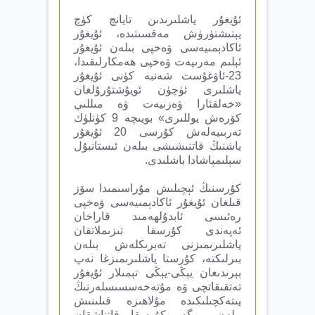
ئۇيغۇر ياشلىرىدىن تايانچ كۈچ
يېتىشتۈرۈش مەقسىتىدە، ئۇيغۇر
ئاكادېمىيەسى ۋەخپى بىلەن ئۇيغۇر
ئېلىم مەرىپەت ۋەخپى ھەمكارلىقىدا،
23-ئاۋغۇست شەنبە كۈنى ئۇيغۇر
ياشلىرى ئۈچۈن ئويۇشتۇرۇلغان
«خەلقئارا ۋەزىيەت ۋە مىللىي
كۆرەش يوللىرى» بويىچە 9 كۈنلۈك
تەربىيەلەش كۇرسى 20 ئۇيغۇر
ياشنىڭ قاتنىشىشى بىلەن ئىستانبۇل
سېلىمپاشادا باشلىدى.
كۇرسنىڭ ئېچىلىش مۇراسىمىدا سۆز
قىلغان ئۇيغۇر ئاكادېمىيەسى ۋەخپى
رەئىسى ئابدۇلھەمىد قاراخان
ئەپەندى كۇرسقا تىزىملاتقان
ياشلىرىمىزنى تەبرىكلەش بىلەن
بىرلىكتە، كۇرستا ياشلىرىمىزغا نەپ
بېرىدىغان يېڭى-يېڭى تېمىلار ئۇيغۇر
تەتقىقاتچى ۋە مۇتەخەسسىسلەرنىڭ
يىتەكچىلىكىدە مۇلاھىزە قىلىنىش
بىلەن بىرگە، كۇرسقا قاتناشقان