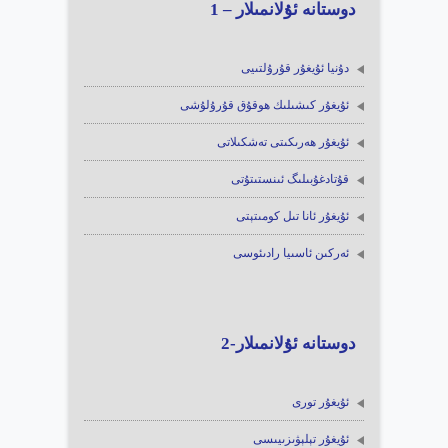
دوستانە ئۇلانمىلار – 1
دۇنيا ئۇيغۇر قۇرۇلتىيى
ئۇيغۇر كىشىلىك ھوقۇق قۇرۇلۇشى
ئۇيغۇر ھەرىكىتى تەشكىلاتى
قۇتادغۇبىلىگ ئىنستىتۇتى
ئۇيغۇر ئانا تىل كومىتېتى
ئەركىن ئاسىيا رادىئوسى
دوستانە ئۇلانمىلار-2
ئۇيغۇر تورى
ئۇيغۇر تېلېۋىزىيىسى