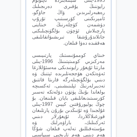
1995-يىلى سېنتەبىردە ئاپتونوم
رايوننىڭ يۇقىرى دەرىجىلىك
رەھبەرلىرىدىن ۋاڭ جاۋگو،
ئامېرىكىنى كۆرسىتىپ تۇرۇپ
دۈشمەن كۈچلەرنىڭ خىتاينى
پارچىلاش ئۈچۈن بۆلگۈنچىلىكنى
جانلاندۇرۇشقا تىرىشىۋاتقانلىقى
ھەققىدە دەۋا قىلغان.
خىتاي كوممۇنىستىك پارتىيىسى
مەركىزىي كومىتېتىنىڭ 1996-يىلى
مارتتا ئۇيغۇر رايونىدىكى مەسئۇللارغا
ئەۋەتكەن ھۆججەتلىرىدە ئېتنىك ۋە
دىنىي بۆلگۈنچىلەرگە قارىتا قاتتىق
تەدبىرلەرنىڭ ئېلىنىشىنى، ئەكسىچە
بولغاندا بۇنىڭ پۈتۈن دۆلەتكە تەسىر
كۆرسىتىدىغانلىقى بايان قىلىنغان. بۇ
چوڭ يوليورۇقتىن كېيىن 1997-يىلى
غۇلجىدا ۋە ئۇنىڭدىن بۇرۇن پارتلىغان
قوزغىلاڭلاردا، ئۇيغۇرلار دىنىي
ئەركىنلىك، باراۋەرلىك ۋە
مۇستەقىللىق تەلەپ قىلغان. شۇڭا
ھەم دىنىي ھەم تارىخىي سىياسىي