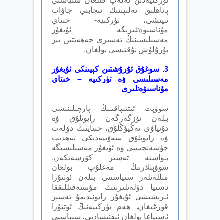
تۈركىيەدىن تەلەپ قىلغان سىياسىي
پاناھلىق تەلىپىنىڭ ئىجابىي جاۋاب
تېپىشى، تۈركىيە- خىتاي
مۇناسىۋەتلىرىگە ئۇيغۇر
مەسىلىسىنىڭ تەسىرى جەھەتتىن بىر
بۇرۇلۇش نۇقتىسى بولغان.
3
.
سوغۇق ئۇرۇشتىن كېيىنكى ئۇيغۇر
مەسىلىسى ۋە تۈركىيە –
خىتاي
مۇناسىۋەتلىرى
سوۋېت ئىتتىپاقىنىڭ پارچىلىنىشى
بىلەن ئۆزگەرگەن رايونلۇق ۋە
دۇنياۋى تەڭپۇڭلۇق، خىتاينىڭ دۆلەت
ۋە رايونلۇق سەۋىيەدىكى تەھدىت
چۈشەنچىسى ۋە ئۇيغۇر مەسىلىسىگە
بىۋاستە تەسىر كۆرسەتكەن.
سوۋېتلارنىڭ مەغلۇپ بولغان
مىللەتلەر سىياسىتى بىلەن ئوتتۇرا
ئاسىيا دۆلەتلىرىنىڭ مۇستەقىللىققا
ئېرىشىشى ئۇيغۇر رايونىدىمۇ تەسىر
قوزغىغان. ھەم تۈركىيەنىڭ ئوتتۇرا
ئاسىياغا بولغان ئىقتىسادىي، سىياسىي