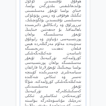
ھوقۇق نۇقتىسىدىن كۆڭۈل
بۆلىدىغانلىقىنى بىلدۈرگەن بولسا،
خىتاي بولسا ئۇيغۇر مەسىلىسىنى
ئىگىلىك ھوقۇقى ۋە زېمىن پۈتۈنلۈكى
مەسىلىسى نۇقتىسىدىن بۆلگۈنچىلىك،
تېررورلۇق ۋە رادىكاللىق دائىرىسىدە
باھالىماقتا. بۇ جەھەتتىن خىتاينىڭ
ئۇيغۇر مەسىلىسىگە بولغان
پوزىتسىيەسى دۇنياۋى ۋە رايونلۇق
سەۋىيەدە مەلۇم مەزگىللەردە ھېس
قىلغان تەھدىت دەرىجىسىگە
ئاساسەن شەكىللەنگەنلىكى
كۆرۈلمەكتە. تۈركىيەنىڭ ئۇيغۇر
مەسىلىسىگە بولغان پوزىتسىيەسى
بولسا بېيجىڭنىڭ ئۇيغۇرلارغا قاراتقان
سىياسەتلىرى چەمبىرىكىدە كۆپىنچە
تەسىر ۋە ئىنكاس شەكلىدە
شەكىللەنگەنلىكى كۆرۈلمەكتە. شۇڭا
ئۇيغۇر مەسىلىسىدىكى
كەسكىنلىكلەرگە تۈركىيەنىڭ
كۆرسەتكەن ئىنكاسلىرى ئىككى
تەرەپلىك مۇناسىۋەتلەرگە بىۋاسىتە
تەسىر كۆرسىتەلەيدۇ. يېقىنقى يىللاردا