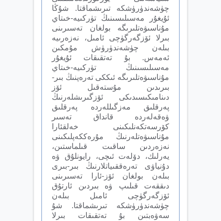
چۈشەندۈرۈشكە تىرىشماقتا. شۇڭا
ئۇيغۇر مەسىلىسىنىڭ تۈركىيە-خىتاي
مۇناسىۋەتلىرىگە بولغان تەسىرىنى
بىرلا ئۆزگەرگۈچى ئامىل، نەزەرىيە
بىلەن چۈشەندۈرۈش مۇمكىن
ئەمەس. بۇ تەتقىقات ئۇيغۇر
مەسىلىسىنىڭ تۈركىيە-خىتاي
مۇناسىۋەتلىرىگە ئىككى تەرەپنىڭ بىر-
بىرىدىن مۇستەقىل ئۆز
دىنامىكىسىدىكى ئۆزگىرىشلەرنىڭ
پەرقلىق مەزگىللەردە پەرقلىق
ۋەقەلەردە قانداق تەسىر
كۆرسەتكەنلىكىنى خەلقئارا
مۇناسىۋەتلەرنىڭ مۇرەككەپلىكىنى
نەزەردىن ساقىت قىلماستىن،
يەرلىك، دۆلەت ئىچى، رايونلۇق ۋە
دۇنياۋى تەرەققىياتلارنىڭ بىر-بىرى
بىلەن بولغان ئۆز-ئارا تەسىرىنى
دىققەت قىلىپ ۋە بىردىن ئارتۇق
ئۆزگەرگۈچى ئامىل بىلەن
چۈشەندۈرۈشكە تىرىشماقتا. شۇ
سەۋەبتىن بۇ تەتقىقات بىرلا