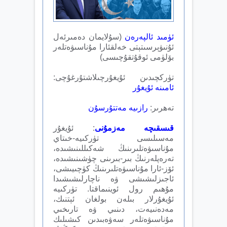
ئۈمىد ئالپەرەن
(سۇلايمان دەمىرئەل
ئۇنىۋېرسىتېتى خەلقئارا مۇناسىۋەتلەر
بۆلۈمى ئوقۇتقۇچىسى)
تۈركچىدىن ئۇيغۇرچىلاشتۇرغۇچى:
ئامىنە ئۇيغۇر
تەھرىر:
رازىيە مەتتۇرسۇن
قىسقىچە مەزمۇنى
: ئۇيغۇر
مەسىلىسى تۈركىيە-خىتاي
مۇناسىۋەتلىرىنىڭ شەكىللىنىشىدە،
تەرەپلەرنىڭ بىر-بىرىنى چۈشىنىشىدە،
ئۆز-ئارا مۇناسىۋەتلىرىنىڭ كۈچىيىشى،
ئاجىزلىشىشى ۋە ناچارلىشىشىدا
مۇھىم رول ئوينىماقتا. تۈركىيە
ئۇيغۇرلار بىلەن بولغان ئېتنىك،
مەدەنىيەت، دىنىي ۋە تارىخىي
مۇناسىۋەتلەر سەۋەبىدىن كىشىلىك