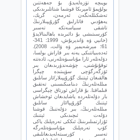
بويىچە تۈزەلەيدۇ. بۇ جەھەتتىن
بولۇپمۇ ئامېرىكا قوشما شتاتلىرىدىكى
تەشكىللەنگەن ئەرمەن، گرېك،
يەھۇدىي قاتارلىق گۇرۇپپىلارنىڭ
تاشقى سىياسەتكە تەسىر
كۆرسىتىشى بۇ دائىرىدە باھالىنالايدۇ
(خانېي ۋە ۋاندېربۇش، 1999: 341-
61؛ مېرشەيمېر ۋە ۋالت، 2008).
ئەدەبىياتتىكى يەنە بىر قاراش بولسا،
دۆلەتلەر ئارا مۇناسىۋەتلەرنى، ئادەتتە
توقۇنۇشنى، چۈشەندۈرىدىغان بىر
ئۆزگەرگۈچى سۈپىتىدە چېگرا
ھالقىغان ئېتنىك گۇرۇپپىلار/ئاز سانلىق
مىللەتلەرنىڭ دىنامىكىسىنى تەتقىق
قىلماقتا. بۇ قاراش ئورتاق چېگراسى
بار دۆلەتلەردە ياشايدىغان ئوخشاش
ئېتنىك گۇرۇپپا/ئاز سانلىق
مىللەتلەرنىڭ، بىر دۆلەتنىڭ قوشنا
دۆلەت ئىچىدىكى ئېتنىك
ئۇزارتمىلىرىنىڭ ئىككى تەرەپلىك ياكى
كۆپ تەرەپلىك مۇناسىۋەتلەرگە
تەسىر كۆرسىتەلەيدىغانلىقى