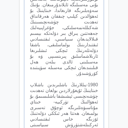
بۇنى مەسىلىگە ئايلاندۇرمىغان. بۇنىڭ
سەۋەبلىرىگە قارىغاندا، خىتاينىڭ بۇ
ئەھۋالدىن كېلىپ چىققان ھەرقانداق
تەھدىت چۈشەنچىسىنىڭ
شەكىللەنمەسلىكى، جۇغراپىيەلىك
جەھەتتىن يىراق بىر دۆلەتكە بېسىم
قىلالايدىغان سىياسىي، ئىقتىسادىي
ئىقتىدارىنىڭ بولماسلىقى، باشقا
دۆلەتلەرنىڭ ئىچكى ئىشلىرىغا
ئارىلاشماسلىق پىرىنسىپى ۋە بۇ
مەسىلىنى ئالدى بىلەن ھەل
قىلىنىدىغان ئىچكى مەسىلە سۈپىتىدە
كۆرۈشىدۇر.
1980-يىللارنىڭ باشلىرىدىن باشلاپ
خىتاينىڭ ئۇيغۇرلاردىن بولغان تەھدىت
چۈشەنچىسى ئېشىشقا باشلىسىمۇ، بۇ
ئەھۋالنىڭ تۈركىيە- خىتاي
مۇناسىۋەتلىرىگە ئوچۇق تەسىرى
بولمىغان. ھەتتا ھەر ئىككى دۆلەتنىڭ
ئۆزىگە خاس ئىقتىسادىي
ئەركىنلەشتۈرۈش سىياسىتى