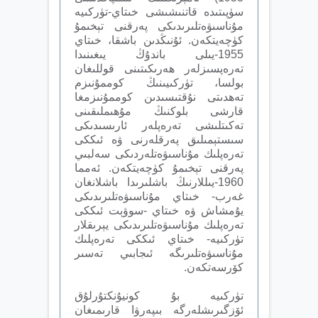
سۈپىتىدە قاتنىشىشى خىتاي-تۈركىيە
مۇناسىۋەتلىرىدىكى پەرقنى تېخىمۇ
كۈچەيتكەن. ئۇنىڭدىن باشقا، خىتاي
1955-يىلى باندۇڭ يىغىنىدا
تەرەپسىزلەر ھەرىكىتىنى قوللىغان
بولسا، تۈركىيىنىڭ كوممۇنىزم
تەھدىتى نۇقتىسىدىن كوممۇنىزمغا
قارشى بلوكنىڭ مۇھىملىقىنى
تەكىتلىشى تەرەپلەر ئارىسىدىكى
سىستېمىلىق پەرقلەرنى ۋە ئىككى
تەرەپلىك مۇناسىۋەتلەردىكى سەلبىي
پەرقنى تېخىمۇ كۈچەيتكەن. ئەمما
1960-يىللارنىڭ باشلىرىدا باشلانغان
غەرب- خىتاي مۇناسىۋەتلىرىدىكى
يۇمشاش ۋە خىتاي -سوۋېت ئىككى
تەرەپلىك مۇناسىۋەتلىرىدىكى يېرىقلار
تۈركىيە- خىتاي ئىككى تەرەپلىك
مۇناسىۋەتلىرىگە ئىجابىي تەسىر
كۆرسەتكەن.
تۈركىيە بۇ كونيۇنكتۇرلۇق
ئۆزگىرىشلەرگە بىپەرۋا قارىمىغان