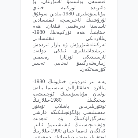
قىسمەن بولسىمۇ ئاشۇرغان. بۇ
دائىرىدە تۈركىيە- خىتاي
مۇناسىۋەتلىرى 1980-يىلدىن سوغۇق
ئۇرۇشنىڭ ئاخىرىغىچە ئىقتىسادىي
ئاساستا تەرەققىي قىلغان. ھەم
خىتاينىڭ ھەم تۈركىيەنىڭ 1980-
يىللاردىكى ئىقتىسادىي
ئەركىنلەشتۈرۈش ۋە بازار ئىزدەش
تىرىشچانلىقلىرى ئىككى دۆلەت
ئارىسىدىكى ئۆزئارا رەسمىي
زىيارەتلەرگىمۇ ئىجابىي تەسىر
كۆرسەتكەن.
يەنە بىر تەرەپتىن خىتايونىڭ 1980-
يىللاردا خەلقئارالىق سىستېما بىلەن
بولغان مۇناسىۋىتىنىڭ كۈچىيىشى،
بېيجىڭنىڭ 1980-يىللارنىڭ
ئوتتۇرىلىرىدىن باشلاپ ئۇيغۇر
مەسىلىسى بۆلگۈنچىلىكىگە قارشى
سەزگۈرلۈكىنىڭ ۋە تەھدىت
چۈشەنچىسىنىڭ ئېشىشىنىمۇ ئېلىپ
كەلگەن. ئەمما خىتاي 1990-يىللارنىڭ
ئوتتۇرىلىرىغىچە دىپلوماتىك جەھەتتىن