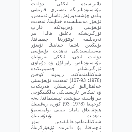
دائىرىسىدە ئىككى دۆلەت
مۇناسىۋەتلىرىگە تەسىرى قارىشى
بىلەن چۈشەندۈرۈش ئاسان ئەمەس.
ئۇيغۇر مەسىلىسىدە خىتاينىڭ تەھدىت
تۇيغۇسى ۋەزىيەتكە قاراپ
ئۆزگىرىشكە باغلىق ھالدا بىر
تەرەپلىمە ئوتتۇرىغا چىقماقتا.
بۇنىڭدىن باشقا خىتاينىڭ ئۇيغۇر
مەسىلىسىدىكى تەھدىت تۇيغۇسى
دۆلەت ئىچى، ئىككى تەرەپلىك
مۇناسىۋەتلەر، رايونلۇق ۋە دۇنياۋى
ئۆزگىرىشلەر چەمبىرىكىدە
شەكىللەنمەكتە. رايموند كوخېن
(1978: 93-107) تەھدىت تۇيغۇسىنى
خەلقئارالىق كرىزىسلاردا ھەرىكەت
ۋە ئىنكاس ئارىسىدىكى بەلگىلىگۈچى
بىر ۋاسىتە سۈپىتىدە ئېنىقلىماقتا. يەنە
كوخېنغا (1978: 93) كۆرە، رەقىبنىڭ
ھېچقانداق يامان نىيىتى بولمىسىمۇ
تەھدىت تۇيغۇسىنىڭ
شەكىللىنەلەيدىغانلىقىدىن سۆز
ئاچماقتا. بۇ دائىرىدە ئۇيغۇرلارنىڭ