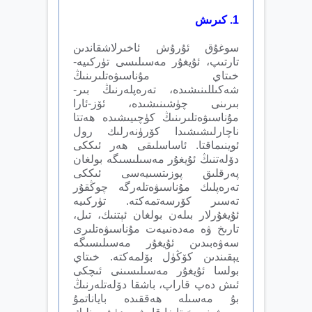
1
.
كىرىش
سوغۇق ئۇرۇش ئاخىرلاشقاندىن
تارتىپ، ئۇيغۇر مەسىلىسى تۈركىيە-
خىتاي مۇناسىۋەتلىرىنىڭ
شەكىللىنىشىدە، تەرەپلەرنىڭ بىر-
بىرىنى چۈشىنىشىدە، ئۆز-ئارا
مۇناسىۋەتلىرىنىڭ كۈچىيىشىدە ھەتتا
ناچارلىشىشىدا كۆرۈنەرلىك رول
ئوينىماقتا. ئاساسلىقى ھەر ئىككى
دۆلەتنىڭ ئۇيغۇر مەسىلىسىگە بولغان
پەرقلىق پوزىتسىيەسى ئىككى
تەرەپلىك مۇناسىۋەتلەرگە چوڭقۇر
تەسىر كۆرسەتمەكتە. تۈركىيە
ئۇيغۇرلار بىلەن بولغان ئېتنىك، تىل،
تارىخ ۋە مەدەنىيەت مۇناسىۋەتلىرى
سەۋەبىدىن ئۇيغۇر مەسىلىسىگە
يېقىندىن كۆڭۈل بۆلمەكتە. خىتاي
بولسا ئۇيغۇر مەسىلىسىنى ئىچكى
ئىش دەپ قاراپ، باشقا دۆلەتلەرنىڭ
بۇ مەسىلە ھەققىدە باياناتمۇ