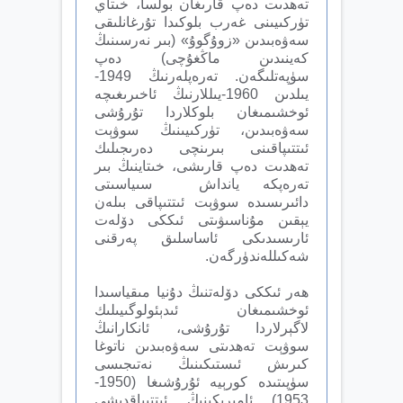
تەھدىت دەپ قارىغان بولسا، خىتاي
تۈركىيىنى غەرب بلوكىدا تۇرغانلىقى
سەۋەبىدىن «زوۇگوۇ» (بىر نەرسىنىڭ
كەينىدىن ماڭغۇچى) دەپ
سۈپەتلىگەن. تەرەپلەرنىڭ 1949-
يىلدىن 1960-يىللارنىڭ ئاخىرىغىچە
ئوخشىمىغان بلوكلاردا تۇرۇشى
سەۋەبىدىن، تۈركىيىنىڭ سوۋېت
ئىتتىپاقىنى بىرىنچى دەرىجىلىك
تەھدىت دەپ قارىشى، خىتاينىڭ بىر
تەرەپكە يانداش سىياسىتى
دائىرىسىدە سوۋېت ئىتتىپاقى بىلەن
يېقىن مۇناسىۋىتى ئىككى دۆلەت
ئارىسىدىكى ئاساسلىق پەرقنى
شەكىللەندۈرگەن.
ھەر ئىككى دۆلەتنىڭ دۇنيا مىقياسىدا
ئوخشىمىغان ئىدېئولوگىيىلىك
لاگېرلاردا تۇرۇشى، ئانكارانىڭ
سوۋېت تەھدىتى سەۋەبىدىن ناتوغا
كىرىش ئىستىكىنىڭ نەتىجىسى
سۈپىتىدە كورېيە ئۇرۇشىغا (1950-
1953) ئامېرىكىنىڭ ئىتتىپاقدىشى