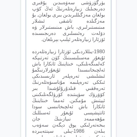
يۈرگۈزۈشى سەۋەبىدىن يۇقىرى
دەرىجىلىك زىيارەتلەرنىڭ ئەڭ كۆپ
بولغان مەزگىللىرىدىن بىرى بولغان. بۇ
مەزگىلدە تاشقى ئىشلار
مىنىستىرلىرى، باش مىنىستىرلار ۋە
دۆلەت رەئىسلىرى دەرىجىسىدە
ئۆزئارا زىيارەتلەر ئېلىپ بېرىلغان.
1980-يىللاردىكى ئۆزئارا زىيارەتلەردە
ئۇيغۇر مەسىلىسىنىڭ كۈن تەرتىپكە
كەلمىگەنلىكى، خىتاينىڭ ئانكارا باش
ئەلچىخانىسىدا ئۇيغۇرلارنىڭمۇ
ئىشلىشى تەرەپلەر ئارىسىدىكى
ئىككى تەرەپلىمە مۇناسىۋەتلەرنىڭ
تەرەققىي قىلدۇرۇلۇشىدا بىر
كۆۋرۈك سۈپىتىدە كۆرۈلگەنلىكىنى
ئېيتىش مۇمكىن. ئەمما خىتاينىڭ
ئانكارا باش ئەلچىخانىسى سودا
ئاتتېشېسى ئۇيغۇر ئەسىللىك
مۇھەممەد نىيازىنىڭ جان
بىخەتەرلىكى يوق دېگەن سەۋەب
بىلەن 1986-يىلى سېنتەبىردە