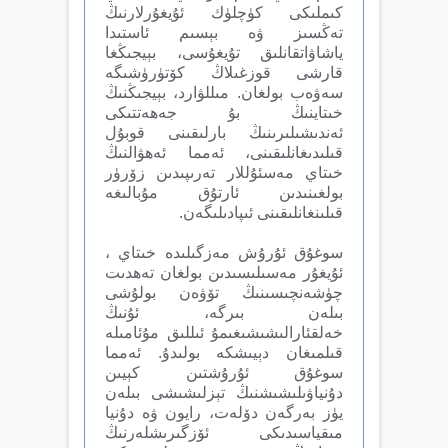
كىملىكى كۈچلۈك ئۇيغۇرلارنىڭ
تەڭسىز ۋە بېسىم ئاستىدا
ياشاۋاتقانلىق تۇيغۇسى، بېيجىڭغا
قارشى قوزغىلاڭ كۆتۈرۈشىگە
سەۋەب بولغان. مىللۋارد، بېيجىڭنىڭ
خىتاينىڭ بۇ جەھەتتىكى
ئەندىشىلىرىنىڭ بارلىقىنى قوبۇل
قىلىدىغانلىقىنى، ئەمما ئەھۋالنىڭ
خىتاي مەسئۇللار تەرىپىدىن زۆرۈر
بولغىنىدىن ئارتۇق مۇبالىغە
قىلىنغانلىقىنى ئىپادىلىگەن.
سوغۇق ئۇرۇش مەزگىلىدە خىتاي ،
ئۇيغۇر مەسىلىسىدىن بولغان تەھدىت
چۈشەنچىسىنىڭ تۆۋەن بولۇشى
بىلەن بىرگە، ئۇنىڭ
خەلقئارالىشىشىغىمۇ ئىللىق مۇئامىلە
قىلمىغان دېيىشكە بولىدۇ. ئەمما
سوغۇق ئۇرۇشتىن كېيىن
دۇنياۋىلىشىشنىڭ تېزلىشىشى بىلەن
يۈز بەرگەن دۆلەت، رايون ۋە دۇنيا
مىقياسىدىكى ئۆزگىرىشلەرنىڭ