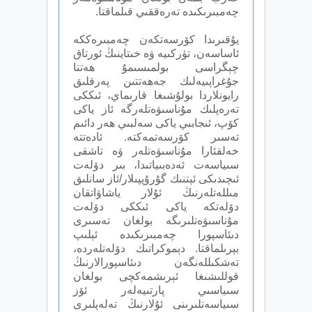
چەمبىرىكىدە تەرەققىي قىلماقتا.
يۇقىرىدا كۆرسەتكەن چەمبىرەككە
ئاساسەن، تۈركىيە ۋە خىتاينىڭ ئورتاق
چېگراسى بولمىسىمۇ ھەتتا
جۇغراپىيەلىك جەھەتتىن پەرقلىق
رايونلاردا بولۇشىغا قارىماي، ئىككى
تەرەپلىك مۇناسىۋەتلەرگە ئاز ياكى
كۆپ، ئىجابىي ياكى سەلبىي ھەر دائىم
تەسىر كۆرسەتمەكتە. ئادەتتە
خەلقئارا مۇناسىۋەتلەر ۋە تاشقى
سىياسەت ئەدەبىياتىدا، بىر دۆلەت
ئىچىدىكى ئېتنىك گۇرۇپپىلار/ئاز سانلىق
مىللەتلەرنىڭ ئۇلار ياشاۋاتقان
دۆلەتكە ياكى ئىككى دۆلەت
مۇناسىۋەتلىرىگە بولغان تەسىرى
دىئاسپورا چەمبىرىكىدە ئېلىپ
بېرىلماقتا. دېموكراتىك دۆلەتلەردە،
تەشكىللەنگەن دىئاسپورالارنىڭ
قوللىشىغا ئېرىشمەكچى بولغان
سىياسىي پارتىيەلەر ئۆز
سىياسەتلىرىنى ئۇلارنىڭ تەلەپلىرى