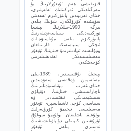
قىزىقىشى ھەم ئۇيغۇرلارنىڭ بۇ
مەزگىلدىكى ئەركىنلىك تەلەپلىرى،
خىتاي تەرىپىدىن پانتۈركىزم تەھدىتى
سۈپىتىدە كۆرۈلگەن. شۇنىڭ بىلەن
بىرگە 1990-يىللارنىڭ بېشىدا
تۈركىيەدىكى سىياسەتچىلەرنىڭ
پانتۈركىزم بىلەن مۇناسىۋەتلىك
ئىچكى سىياسەتكە قارىتىلغان
پوپۇلىست ئىپادىلىرىمۇ خىتاينىڭ ئۇيغۇر
مەسىلىسىدىكى ئەندىشىلىرىنى
كۈچەيتكەن.
بېيجىڭ نۇقتىسىدىن، 1989-يىلى
تيەنئەنمېن ۋەقەسى سەۋەبىدىن
خىتاي-غەرب مۇناسىۋەتلىرىنىڭ
ناچارلىشىشى، خىتاينىڭ دۇنياۋى
سىستېمىدىكى ئىقتىسادىي ۋە
سىياسىي كۈچى ئاشقانسېرى ئۇيغۇر
مەسىلىسى تېخىمۇ كۆرۈنەرلىك
بولۇشقا باشلىغان. بولۇپمۇ سوغۇق
ئۇرۇشتىن كېيىنكى دۇنياۋىلىشىشنىڭ
تەسىرى بىلەن ئۇيغۇر