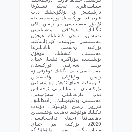
بېرىشىنى خىتايغا قارشى دۈشمەنلىك
سىياسەتلىرى، ئىچكى ئىشلارغا
ئارىلىشىش ۋە بۆلگۈنچىلىك دەپ
قارىماقتا. تۈركىيەنىڭ پوزىتسىيەسىدە
ئۇيغۇر مەسىلىسى بىر زېمىن ياكى
ئىگىلىك ھوقۇقى مەسىلىسى
ئەمەس، بەلكى كىشىلىك ھوقۇق
مەسىلىسى سۈپىتىدە كۆرۈلمەكتە.
تۈركىيە رەسمىي باياناتلىرىدا
مەسىلىنى كىشىلىك ھوقۇق
يۆنىلىشىدە مۇزاكىرە قىلسا، خىتاي
بولسا شەرقىي تۈركىستان
مەسىلىسى يەنى ئىگىلىك ھوقۇقى ۋە
زېمىن پۈتۈنلۈكى نۇقتىسىدىن
كۆرمەكتە. خىتاي ئۇيغۇر ۋە شەرقىي
تۈركىستان مەسىلىلىرىنى ئوخشاش
دەپ قارىغانلىقى سەۋەبىدىن،
مەسىلىنى بۆلگۈنچىلىك، رادىكاللىق،
تېررور، زېمىن پۈتۈنلۈكى، دۆلەت
ئىگىلىك ھوقۇقىغا تەھدىت نۇقتىسىدىن
باھالىماقتا (خىتاي ئەلچىخانىسى،
2020). تۈركىيە بىر خىتاي
سىياسىتىگە، زېمىن پۈتۈنلۈكىگە