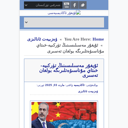
Home
You Are Here:
ۋەزىيەت ئانالىزى
»
ئۇيغۇر مەسىلىسىنىڭ تۈركىيە-خىتاي
»
مۇناسىۋەتلىرىگە بولغان تەسىرى
ئۇيغۇر مەسىلىسىنىڭ تۈركىيە-
خىتاي مۇناسىۋەتلىرىگە بولغان
تەسىرى
يوللىغۇچى:
ئاكادېمىيە
ۋاقتى:
مارت 03, 2025
ئورنى:
ۋەزىيەت ئانالىزى