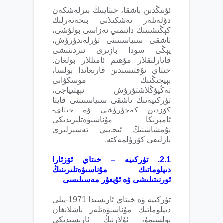
ئۇنىڭدىن باشقا، خىتاينىڭ بىرلەشكەن
دۆلەتلەر تەشكىلاتى بىخەتەرلىك
كېڭىشىنىڭ دائىمىي ئەزاسى بولۇشى،
تاشقى سىياسىتىنى تۈرلەندۈرۈش،
يېڭى سودا بازىرى ئىزدىنىشى
قاتارلىقلار مۇھىم ئامىللار بولغان.
خىتاي نۇقتىسىدىن قارىغاندا بولسا،
بېيجىڭنىڭ موسكۋانى
تەڭپۇڭلاشتۇرۇش ئېھتىياجى،
تۈركىيەنىڭ تاشقى سىياسىتىنى قايتا
كۆزدىن كەچۈرۈشى ۋە خىتاي-
ئامېرىكا مۇناسىۋەتلىرىدىكى
يۇمشاشنىڭ ئىجابىي تەسىرلىرى
بارلىقى كۆرۈلمەكتە.
2.1
.
تۈركىيە –
خىتاي ئۆزئارا
دىپلوماتىك مۇناسىۋەتلىرىنىڭ
ئورنىتىلىشى ۋە ئۇيغۇر مەسىلىسى
تۈركىيە ۋە خىتاي ئارىسىدا 1971-يىلى
دىپلوماتىك مۇناسىۋەتلەر باشلانغان
بولسىمۇ، ئۇلارنىڭ ئارىسىدىكى