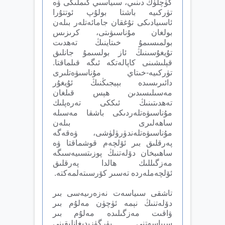
كۈچلۈك دىنىي، سىياسىي كىملىكى ۋە
تۈركىيە باشتا بولۇپ ئوتتۇرا
ئاسىيادىكى تۇغقان جامائەتلەر بىلەن
بولغان مۇناسىۋىتى، كرىزىس
بولمىسىمۇ خىتاينىڭ تەھدىت
تۇيغۇسىنىڭ ئاز بولسىمۇ جانلىق
قېلىشىنى كاپالەتكە ئىگە قىلماقتا.
تۈركىيە-خىتاي مۇناسىۋەتلىرى
دائىرىسىدە بېيجىڭنىڭ ئۇيغۇر
مەسىلىسىدىن ھېس قىلغان
تەھدىتىنىڭ ئىككى تەرەپلىك
مۇناسىۋەتلەردىكى باشقا مەسىلە
ساھەلىرى بىلەن
مۇناسىۋەتلەندۈرۈلۈشى، ۋەقەگە
پەرقلىق بىر ئۆلچەم قوشماقتا ۋە
ساھىبخان دۆلەتنىڭ پوزىتسىيەسىگە
مەزگىللىك ھالدا پەرقلىق
ئۆلچەملەردە تەسىر كۆرسىتەلمەكتە.
تاشقى سىياسەت نەزەرىيەسى بىر
دۆلەتنىڭ نېمە ئۈچۈن مەلۇم بىر
ۋاقىت مەزگىلىدە مەلۇم بىر
سىياسەتنى يۈرگۈزىدىغانلىقىنى