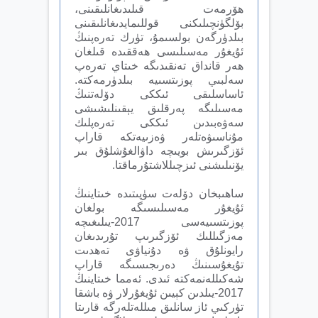
ھۆرمەت قىلىدىغانلىقىنى،
بۆلگۈنچىلىكنى قوللىمايدىغانلىقىنى
بىلدۈرگەن بولسىمۇ، تۈرك تەرەپنىڭ
ئۇيغۇر مەسىلىسى ھەققىدە قىلغان
ھەر قانداق تەنقىدىگە خىتاي تەرەپ
سەلبىي پوزىتسىيە بىلدۈرمەكتە.
ئاساسلىقى ئىككى دۆلەتنىڭ
مەسىلىگە پەرقلىق يېقىنلىشىشى
سەۋەبىدىن ئىككى تەرەپلىك
مۇناسىۋەتلەر ۋەزىيەتكە قاراپ
ئۆزگىرىش بويىچە داۋالغۇشلۇق بىر
يۆنىلىشنى ئىزچىللاشتۇرماقتا.
ساھىبخان دۆلەت سۈپىتىدە خىتاينىڭ
ئۇيغۇر مەسىلىسىگە بولغان
پوزىتسىيەسى 2017-يىلىغىچە
مەزگىللىك ئۆزگىرىپ تۇرىدىغان
رايونلۇق ۋە دۇنياۋى تەھدىت
تۇيغۇسىنىڭ دەرىجىسىگە قاراپ
شەكىللەنمەكتە ئىدى. ئەمما خىتاينىڭ
2017-يىلدىن كېيىن ئۇيغۇرلار ۋە باشقا
تۈركىي ئاز سانلىق مىللەتلەرگە قارىتا