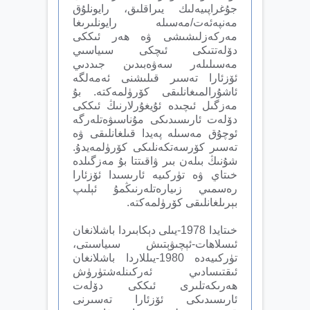
جۇغراپىيەلىك يىراقلىق، رايونلۇق
مەنپەئەت/مەسىلە رايونلىرىغا
مەركەزلىشىشى ۋە ھەر ئىككى
دۆلەتتىكى ئىچكى سىياسىي
مەسىلىلەر سەۋەبىدىن جىددىي
ئۆزئارا تەسىر قىلىشنى ئەمەلگە
ئاشۇرالمىغانلىقى كۆرۈلمەكتە. بۇ
مەزگىل ئىچىدە ئۇيغۇرلارنىڭ ئىككى
دۆلەت ئارىسىدىكى مۇناسىۋەتلەرگە
ئوچۇق مەسىلە پەيدا قىلغانلىقى ۋە
تەسىر كۆرسەتكەنلىكى كۆرۈلمەيدۇ.
شۇنىڭ بىلەن بىر ۋاقىتتا بۇ مەزگىلدە
خىتاي ۋە تۈركىيە ئارىسىدا ئۆزئارا
رەسمىي زىيارەتلەرنىڭمۇ ئېلىپ
بېرىلغانلىقى كۆرۈلمەكتە.
خىتايدا 1978-يىلى دېكابىردا باشلانغان
ئىسلاھات-ئېچىۋېتىش سىياسىتى،
تۈركىيەدە 1980-يىللاردا باشلانغان
ئىقتىسادىي ئەركىنلەشتۈرۈش
ھەرىكەتلىرى ئىككى دۆلەت
ئارىسىدىكى ئۆزئارا تەسىرنى