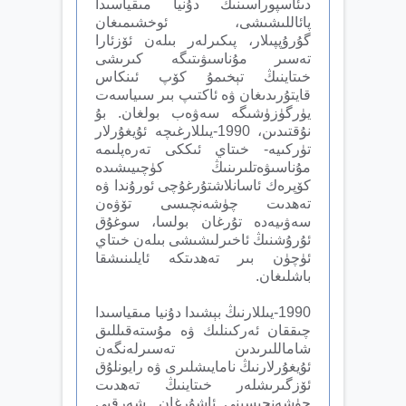
دىئاسپوراسىنىڭ دۇنيا مىقياسىدا
پائاللىشىشى، ئوخشىمىغان
گۇرۇپپىلار، پىكىرلەر بىلەن ئۆزئارا
تەسىر مۇناسىۋىتىگە كىرىشى
خىتاينىڭ تېخىمۇ كۆپ ئىنكاس
قايتۇرىدىغان ۋە ئاكتىپ بىر سىياسەت
يۈرگۈزۈشىگە سەۋەب بولغان. بۇ
نۇقتىدىن، 1990-يىللارغىچە ئۇيغۇرلار
تۈركىيە- خىتاي ئىككى تەرەپلىمە
مۇناسىۋەتلىرىنىڭ كۈچىيىشىدە
كۆپرەك ئاسانلاشتۇرغۇچى ئورۇندا ۋە
تەھدىت چۈشەنچىسى تۆۋەن
سەۋىيەدە تۇرغان بولسا، سوغۇق
ئۇرۇشنىڭ ئاخىرلىشىشى بىلەن خىتاي
ئۈچۈن بىر تەھدىتكە ئايلىنىشقا
باشلىغان.
1990-يىللارنىڭ بېشىدا دۇنيا مىقياسىدا
چىققان ئەركىنلىك ۋە مۇستەقىللىق
شاماللىرىدىن تەسىرلەنگەن
ئۇيغۇرلارنىڭ نامايىشلىرى ۋە رايونلۇق
ئۆزگىرىشلەر خىتاينىڭ تەھدىت
چۈشەنچىسىنى ئاشۇرغان. شەرقىي