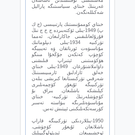
مەسىلىسى نۇقتىسىدىن ئاساسەن
غەربنىڭ خىتاي سىياسىتىگە پارالېل
شەكىللەنگەن.
خىتاي كوممۇنىستىك پارتىيىسى (ج ك
پ) 1949-يىلى ئۆكتەبىردە ج خ ج نىڭ
قۇرۇلغانلىقىنى جاكارلىغان، ئەمما
تۈركىيە 1934-يىلى دىپلوماتىك
مۇناسىۋەت ئورناتقان ۋە تەيبېيگە
كۆچۈپ كەتكەن جۇڭخۇا مىنگو
ھۆكۈمىتىنى ئېتىراپ قىلىشنى
داۋاملاشتۇرغان. 1949-يىلى خىتاي
خەلق ئازادلىق ئارمىيىسىنىڭ
شەرقىي تۈركىستانغا كىرىشى بىلەن
تۈركىيىگە ئۇيغۇر كۆچمەنلىرى
كېلىشكە باشلىغان. بىراق بۇ
كۆچۈشلەرنىڭ تۈركىيە- خىتاي
مۇناسىۋەتلىرىگە بىۋاستە تەسىر
كۆرسەتكەنلىكىنى ئېيتىش تەس.
1950-يىللاردىكى تۈركىيىگە قاراپ
باشلانغان ئۇيغۇر كۆچۈشى،
ئوخشىمىغان ئىدېئولوگىيىلىك