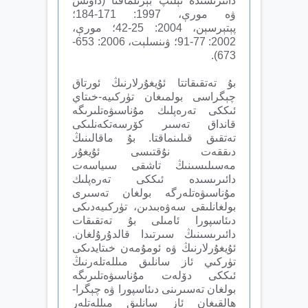
دائىرىسىدە ئېلىپ بېرىلماقتا (داۋىس
ۋە مورې، 1997: 171-184؛
پېتېرسېن، 2004: 25-42؛ مورې،
2002: 77-91؛ ۋىنسلېت، 2006: 653-
673).
بۇ تەتقىقاتتا ئۇيغۇرلارنىڭ ئورتاق
چېگراسى بولمىغان تۈركىيە-خىتاي
ئىككى تەرەپلىك مۇناسىۋەتلىرىگە
قانداق تەسىر كۆرسەتكەنلىكى
تەتقىق قىلىنماقتا. بۇ ماقالىنىڭ
دىققەت نۇقتىسى ئۇيغۇر
مەسىلىسىنىڭ تاشقى سىياسەت
دائىرىسىدە ئىككى تەرەپلىك
مۇناسىۋەتلەرگە بولغان تەسىرى
بولغانلىقى سەۋەبىدىن، تۈركىيەدىكى
دىئاسپورا ئامىلى بۇ تەتقىقات
دائىرىسىنىڭ سىرتىدا قالدۇرۇلغان.
ئۇيغۇرلارنىڭ ۋە ئومۇمەن خىتايدىكى
تۈركىي ئاز سانلىق مىللەتلەرنىڭ
ئىككى دۆلەت مۇناسىۋەتلىرىگە
بولغان تەسىرىنى دىئاسپورا ۋە چېگرا-
ھالقىغان ئاز سانلىق مىللەتلەر