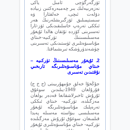
ئۆزگەرگۈچى ئامىل ياكى
نەزەرىيەلىك بىر چەمبەرەكتىن زىيادە
دۆلەت ئىچى، خەلقئارا ۋە
سىستېمىلىق ئۆزگىرىشلەرنىڭ ھەر
ئىككى تەرەپ خاسلىقىدىكى ئۆز-ئارا
تەسىرىنى كۆزدە تۇتقان ھالدا ئۇيغۇر
مەسىلىسىنىڭ تۈركىيە-خىتاي
مۇناسىۋەتلىرى ئۈستىدىكى تەسىرىنى
چۈشەندۈرۈشكە تىرىشماقتا.
2. ئۇيغۇر مەسىلىسىنىڭ تۈركىيە –
خىتاي مۇناسىۋەتلىرىگە تارىخىي
نۇقتىدىن تەسىرى
جۇڭخۇا خەلق جۇمھۇرىيىتى (ج خ ج)
قۇرۇلغان 1949-يىلىدىن سوغۇق
ئۇرۇش ئاخىرلاشقانغا قەدەر بولغان
مەزگىلدە، تۈركىيە- خىتاي ئىككى
تەرەپلىك مۇناسىۋەتلىرىگە ئۇيغۇر
مەسىلىسى بىۋاستە مەسىلە پەيدا
قىلمىغان. سوغۇق ئۇرۇش مەزگىلىدە
تۈركىيە- خىتاي مۇناسىۋەتلىرى ئۇيغۇر