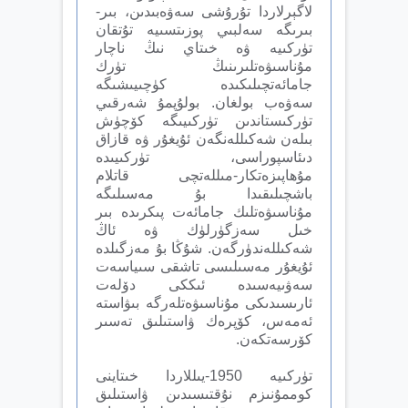
لاگېرلاردا تۇرۇشى سەۋەبىدىن، بىر-
بىرىگە سەلبىي پوزىتسىيە تۇتقان
تۈركىيە ۋە خىتاي نىڭ ناچار
مۇناسىۋەتلىرىنىڭ تۈرك
جامائەتچىلىكىدە كۈچىيىشىگە
سەۋەب بولغان. بولۇپمۇ شەرقىي
تۈركىستاندىن تۈركىيىگە كۆچۈش
بىلەن شەكىللەنگەن ئۇيغۇر ۋە قازاق
دىئاسپوراسى، تۈركىيىدە
مۇھاپىزەتكار-مىللەتچى قاتلام
باشچىلىقىدا بۇ مەسىلىگە
مۇناسىۋەتلىك جامائەت پىكرىدە بىر
خىل سەزگۈرلۈك ۋە ئاڭ
شەكىللەندۈرگەن. شۇڭا بۇ مەزگىلدە
ئۇيغۇر مەسىلىسى تاشقى سىياسەت
سەۋىيەسىدە ئىككى دۆلەت
ئارىسىدىكى مۇناسىۋەتلەرگە بىۋاستە
ئەمەس، كۆپرەك ۋاستىلىق تەسىر
كۆرسەتكەن.
تۈركىيە 1950-يىللاردا خىتاينى
كوممۇنىزم نۇقتىسىدىن ۋاستىلىق