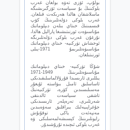
بولۇپ، ئۆزى تەۋە بولغان غەرب
بلوكىنىڭ بۇ سىياسەت ئۆزگىرىشىگە
ماسلاشقان ھالدا ھەرىكەت قىلغان.
غەرب بلوكى دۆلەتلىرىنىڭ كۆپ
قىسمىنىڭ خىتاي بىلەن دىپلوماتىك
مۇناسىۋەت ئورنىتىشىغا پارالېل ھالدا،
نۇرغۇن غەرب بلوكى دۆلەتلىرىگە
ئوخشاش تۈركىيە- خىتاي دىپلوماتىك
مۇناسىۋەتلىرىمۇ 1971-يىلى
ئورنىتىلغان.
شۇڭا تۈركىيە- خىتاي دىپلوماتىك
مۇناسىۋەتلىرىنىڭ 1949-1971
يىللىرى ئارىسىدا قۇرۇلالماسلىقىدىكى
ئاساسلىق ئامىل بىۋاستە ئۇيغۇر
مەسىلىسىدىن كۆرە، تۈركىيەنىڭ
تاشقى سىياسەت ئالدىنقى
شەرتلىرى، تەرەپلەر ئارىسىدىكى
جۇغراپىيەلىك يىراقلىق سەۋەبىدىن
مەنپەئەت ياكى توقۇنۇش
رايونلىرىنىڭ كېسىشەلمەسلىكى ۋە
غەرب بلوكى ئىچىدە تۇرۇشىدۇر.