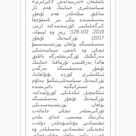
باشلىغان «تەربىيەلەش لاگېرلىرى»
سىياسەتلىرى خىتاينىڭ ھەم ئاز
سانلىق مىللەتلەر ھەم ئۇيغۇر
مەسىلىسىدە يېڭى بىر باسقۇچقا
كىرگەنلىكىنى كۆرسەتمەكتە (زېنز،
2019: 102-128؛ زېنز ۋە لېيبولد،
2017). تۈركىيەنىڭ ئۇيغۇر
مەسىلىسىگە بولغان پوزىتسىيەسىمۇ
ئىچكى ۋە تاشقى سىياسەتتىكى
مەزگىللىك ئۆزگىرىشلەرگە باغلىق
ھالدا پەرقلىنىپ تۇرماقتا. خىتاينىڭ
ئۇيغۇر مەسىلىسىگە بەرگەن
ئىنكاسلىرى كۆزدە تۇتۇلغاندا،
تۈركىيەنىڭ سىياسەتلىرىنىڭمۇ مەلۇم
بىر ئىستراتېگىيە دائىرىسىدە
ئىنكاسچىل ئىكەنلىكى كۆرۈلمەكتە.
تۈركىيەنىڭ ئۇيغۇر مەسىلىسىگە
بولغان پوزىتسىيەسىدىكى
ئۆزگىرىشلەر ئىچكى جامائەت
پىكرىنىڭ بېسىمى، خىتاي بىلەن
ئىقتىسادىي مۇناسىۋەتلەر، دۆلەت
ئىچىدىكى ئىقتىسادىي مەسىلىلەر ۋە
غەرب بىلەن بولغان مۇناسىۋەتلەر