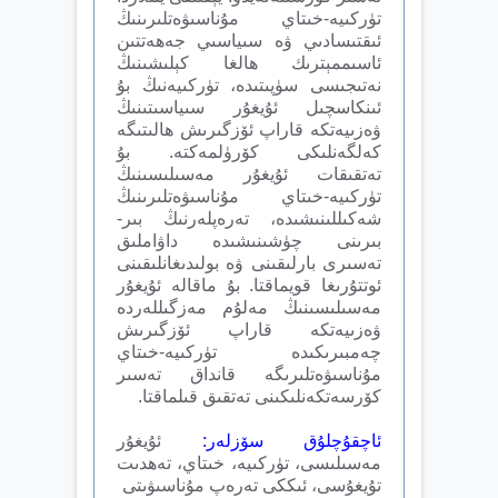
تۈركىيە-خىتاي مۇناسىۋەتلىرىنىڭ
ئىقتىسادىي ۋە سىياسىي جەھەتتىن
ئاسىممېترىك ھالغا كېلىشىنىڭ
نەتىجىسى سۈپىتىدە، تۈركىيەنىڭ بۇ
ئىنكاسچىل ئۇيغۇر سىياسىتىنىڭ
ۋەزىيەتكە قاراپ ئۆزگىرىش ھالىتىگە
كەلگەنلىكى كۆرۈلمەكتە. بۇ
تەتقىقات ئۇيغۇر مەسىلىسىنىڭ
تۈركىيە-خىتاي مۇناسىۋەتلىرىنىڭ
شەكىللىنىشىدە، تەرەپلەرنىڭ بىر-
بىرىنى چۈشىنىشىدە داۋاملىق
تەسىرى بارلىقىنى ۋە بولىدىغانلىقىنى
ئوتتۇرىغا قويماقتا. بۇ ماقالە ئۇيغۇر
مەسىلىسىنىڭ مەلۇم مەزگىللەردە
ۋەزىيەتكە قاراپ ئۆزگىرىش
چەمبىرىكىدە تۈركىيە-خىتاي
مۇناسىۋەتلىرىگە قانداق تەسىر
كۆرسەتكەنلىكىنى تەتقىق قىلماقتا.
ئاچقۇچلۇق سۆزلەر:
ئۇيغۇر
مەسىلىسى، تۈركىيە، خىتاي، تەھدىت
تۇيغۇسى، ئىككى تەرەپ مۇناسىۋىتى