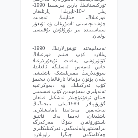
تۈركىستاننىڭ بارىن يېزىسىدا 1990-
يىلى 4-10-ئاپرېلدا پارتلىغان
قوزغىلاڭ، خىتاينىڭ تەھدىت
چۈشەنچىسىنى ئاشۇرغان ۋە ئۇيغۇر
سىياسىتىدە بىر بۇرۇلۇش نۇقتىسى
بولغان.
ئەمەلىيەتتە ئۇيغۇرلارنىڭ 1990-
يىللاردا كۆپ قېتىم قوزغىلاڭ
كۆتۈرۈشى پەقەت ئۇيغۇرلارغىلا
خاس ئەمەس. ئەسلىگە ئالغاندا،
سوۋېتلارنىڭ يىمىرىلىشكە باشلىشى
بىلەن پۈتۈن دۇنياغا تارقالغان تېخىمۇ
كۆپ ئەركىنلىك ۋە دېموكراتىيە
تەلەپلىرى سەۋەبىدىن كۆپ قىسمىنى
خىتاي ئوقۇغۇچىلار تەشكىل قىلغان
گۇرۇپپىلار 1989-يىلى بېيجىڭنىڭ
تيەنئەنمېن مەيدانىدا نامايىشلارنى
باشلىغان، ئەمما بەك قاتتىق
باستۇرۇلغان. شۇڭا مەركەزگە
بىرلەشتۈرۈلەلمىگەن، ئەركىنلىكلىرى
چەكلەنگەن چېگرا رايونلاردا