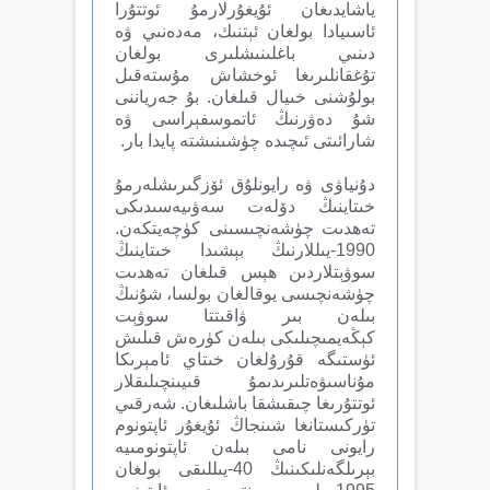
ياشايدىغان ئۇيغۇرلارمۇ ئوتتۇرا
ئاسىيادا بولغان ئېتنىك، مەدەنىي ۋە
دىنىي باغلىنىشلىرى بولغان
تۇغقانلىرىغا ئوخشاش مۇستەقىل
بولۇشنى خىيال قىلغان. بۇ جەرياننى
شۇ دەۋرنىڭ ئاتموسفېراسى ۋە
شارائىتى ئىچىدە چۈشىنىشتە پايدا بار.
دۇنياۋى ۋە رايونلۇق ئۆزگىرىشلەرمۇ
خىتاينىڭ دۆلەت سەۋىيەسىدىكى
تەھدىت چۈشەنچىسىنى كۈچەيتكەن.
1990-يىللارنىڭ بېشىدا خىتاينىڭ
سوۋېتلاردىن ھېس قىلغان تەھدىت
چۈشەنچىسى يوقالغان بولسا، شۇنىڭ
بىلەن بىر ۋاقىتتا سوۋېت
كېڭەيمىچىلىكى بىلەن كۈرەش قىلىش
ئۈستىگە قۇرۇلغان خىتاي ئامېرىكا
مۇناسىۋەتلىرىدىمۇ قىيىنچىلىقلار
ئوتتۇرىغا چىقىشقا باشلىغان. شەرقىي
تۈركىستانغا شىنجاڭ ئۇيغۇر ئاپتونوم
رايونى نامى بىلەن ئاپتونومىيە
بېرىلگەنلىكىنىڭ 40-يىللىقى بولغان